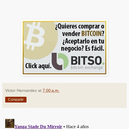
Victor Hernandez
at
7:00 a.m.
Compartir