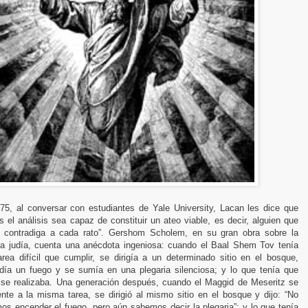
75, al conversar con estudiantes de Yale University, Lacan les dice que
s el análisis sea capaz de constituir un ateo viable, es decir, alguien que
 contradiga a cada rato”. Gershom Scholem, en su gran obra sobre la
ca judía, cuenta una anécdota ingeniosa: cuando el Baal Shem Tov tenía
area difícil que cumplir, se dirigía a un determinado sitio en el bosque,
día un fuego y se sumía en una plegaria silenciosa; y lo que tenía que
 se realizaba. Una generación después, cuando el Maggid de Meseritz se
ente a la misma tarea, se dirigió al mismo sitio en el bosque y dijo: “No
os encender el fuego, pero aún sabemos decir la plegaria”; y lo que tenía