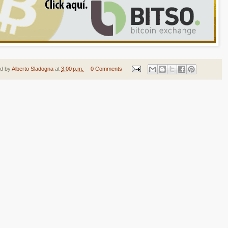
ed by
Alberto Sladogna
at
3:00 p.m.
0 Comments