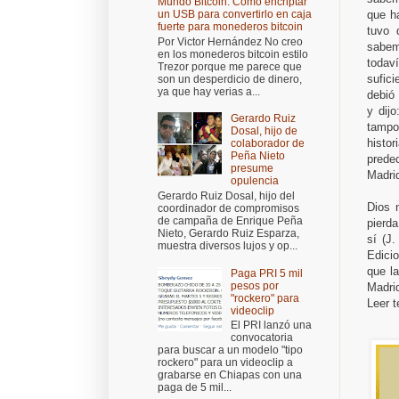
Mundo Bitcoin: Cómo encriptar
que h
un USB para convertirlo en caja
fuerte para monederos bitcoin
tuvo 
Por Victor Hernández No creo
sabem
en los monederos bitcoin estilo
todav
Trezor porque me parece que
sufici
son un desperdicio de dinero,
ya que hay verias a...
debió 
y dij
Gerardo Ruiz
tampo
Dosal, hijo de
histor
colaborador de
Peña Nieto
prede
presume
Madrid
opulencia
Gerardo Ruiz Dosal, hijo del
Dios 
coordinador de compromisos
de campaña de Enrique Peña
pierda
Nieto, Gerardo Ruiz Esparza,
sí (J
muestra diversos lujos y op...
Edici
que la
Paga PRI 5 mil
pesos por
Madrid
"rockero" para
Leer t
videoclip
El PRI lanzó una
convocatoria
para buscar a un modelo "tipo
rockero" para un videoclip a
grabarse en Chiapas con una
paga de 5 mil...