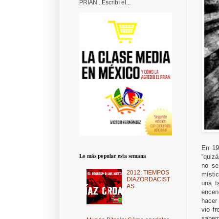
PRIAN . Escribí el...
En 19
Lo más popular esta semana
“quizá
no se
2012: TIEMPOS
místi
DIAZORDACIST
una t
AS
encen
hacer
vio fr
sabem