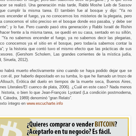
acer se realizó. Una generación más tarde, Rabbi Moshe Leib de Sassov
que cumplir la misma tarea. El también fue al bosque y dijo: “Ya no
os encender el fuego, ya no conocemos los misterios de la plegaria, pero
ía conocemos el sitio preciso en el bosque donde eso pasaba, y debe ser
ente”; y lo fue. Pero cuando pasó otra generación y Rabbi Israël de Rishin
hacer frente a la misma tarea, se quedó en su casa, sentado en su sillón,
o: “Ya no sabemos encender el fuego, ya no sabemos decir las plegarias,
co conocemos ya el sitio en el bosque, pero todavía sabemos contar la
ia”; y la historia que contó tuvo el mismo efecto que las prácticas de sus
cesores. (Gershom Scholem, Las grandes corrientes de la mística judía,
, Siruela, 2012).
no habrá muerto efectivamente sino cuando se haya podido dejar que se
 con él, por haberlo depositado en su tumba, lo que he llamado un trozo de
. Allouch, Erótica del duelo en tiempos de la muerte seca, Buenos Aires,
ones Literales/El cuenco de plata, 2006). ¿Cuál en este caso? Nada menos
 historia, o bien lo que Jean-François Lyotard (La condición postmoderna,
, Cátedra, 1989) denominó “gran Relato”.
exto íntegro en
www.escucharte.info