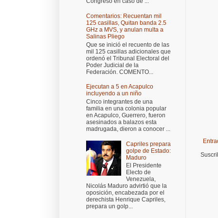
Congreso en caso de ...
Comentarios: Recuentan mil
125 casillas, Quitan banda 2.5
GHz a MVS, y anulan multa a
Salinas Pliego
Que se inició el recuento de las
mil 125 casillas adicionales que
ordenó el Tribunal Electoral del
Poder Judicial de la
Federación. COMENTO...
Ejecutan a 5 en Acapulco
incluyendo a un niño
Cinco integrantes de una
familia en una colonia popular
en Acapulco, Guerrero, fueron
asesinados a balazos esta
madrugada, dieron a conocer ...
Entra
Capriles prepara
golpe de Estado:
Suscri
Maduro
El Presidente
Electo de
Venezuela,
Nicolás Maduro advirtió que la
oposición, encabezada por el
derechista Henrique Capriles,
prepara un golp...