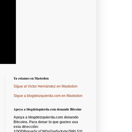
Ya estamos en Mastodon
Sígue al Victor Hernández en Mastodon
Sigue a blogdeizquierda.com en Mastodon
Apoya a blogdeizquierda.com donando Bitcoins
Apoya a blogdeizquierda.com donando
Bitcoins. Para donar lo que gustes usa
esta dirección:
1QGDBprue5czCNDpZoq5vXyhrZ6RL5YL