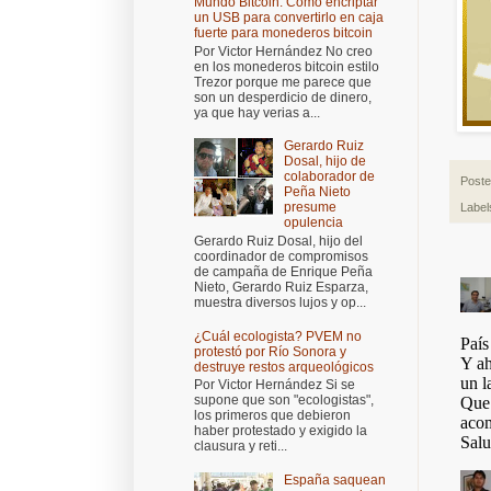
Mundo Bitcoin: Cómo encriptar
un USB para convertirlo en caja
fuerte para monederos bitcoin
Por Victor Hernández No creo
en los monederos bitcoin estilo
Trezor porque me parece que
son un desperdicio de dinero,
ya que hay verias a...
Gerardo Ruiz
Dosal, hijo de
colaborador de
Post
Peña Nieto
presume
Label
opulencia
Gerardo Ruiz Dosal, hijo del
coordinador de compromisos
de campaña de Enrique Peña
Nieto, Gerardo Ruiz Esparza,
muestra diversos lujos y op...
¿Cuál ecologista? PVEM no
protestó por Río Sonora y
destruye restos arqueológicos
Por Victor Hernández Si se
supone que son "ecologistas",
los primeros que debieron
haber protestado y exigido la
clausura y reti...
España saquean