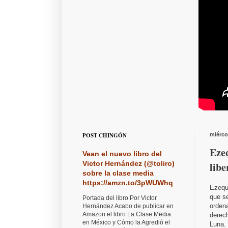
POST CHINGÓN
miérco
Ezeq
Vean el nuevo libro del
Victor Hernández (@toliro)
lib
sobre la clase media
https://amzn.to/3pWUWhq
Ezequi
que s
Portada del libro Por Victor
ordena
Hernández Acabo de publicar en
Amazon el libro La Clase Media
derec
en México y Cómo la Agredió el
Luna.