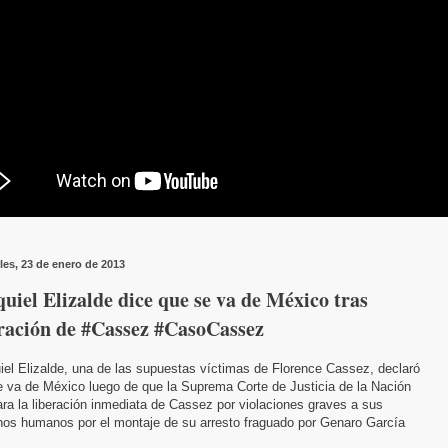
les, 23 de enero de 2013
uiel Elizalde dice que se va de México tras
eración de #Cassez #CasoCassez
el Elizalde, una de las supuestas víctimas de Florence Cassez, declaró
e va de México luego de que la Suprema Corte de Justicia de la Nación
ra la liberación inmediata de Cassez por violaciones graves a sus
hos humanos por el montaje de su arresto fraguado por Genaro García