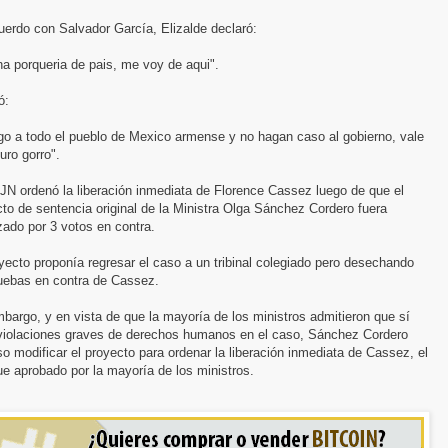
erdo con Salvador García, Elizalde declaró:
a porqueria de pais, me voy de aqui".
ó:
go a todo el pueblo de Mexico armense y no hagan caso al gobierno, vale
uro gorro".
JN ordenó la liberación inmediata de Florence Cassez luego de que el
to de sentencia original de la Ministra Olga Sánchez Cordero fuera
ado por 3 votos en contra.
yecto proponía regresar el caso a un tribinal colegiado pero desechando
ruebas en contra de Cassez.
bargo, y en vista de que la mayoría de los ministros admitieron que sí
violaciones graves de derechos humanos en el caso, Sánchez Cordero
o modificar el proyecto para ordenar la liberación inmediata de Cassez, el
ue aprobado por la mayoría de los ministros.