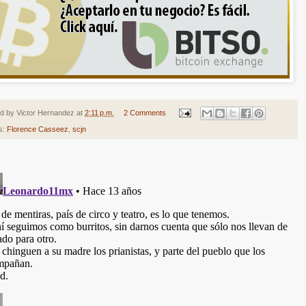
ed by
Victor Hernandez
at
2:11 p.m.
2 Comments
s:
Florence Casseez
,
scjn