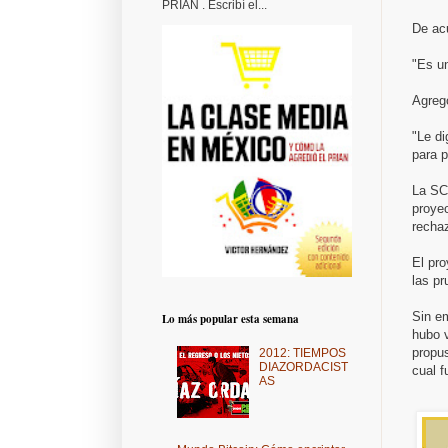
PRIAN . Escribí el...
De acu
"Es un
Agreg
"Le di
para p
La SC
proyec
rechaz
El pro
las p
Sin em
Lo más popular esta semana
hubo 
propus
2012: TIEMPOS
DIAZORDACIST
cual f
AS