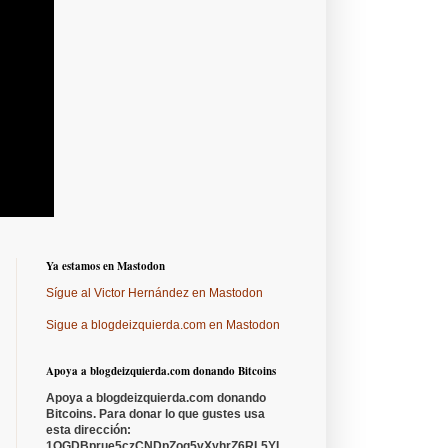
Ya estamos en Mastodon
Sígue al Victor Hernández en Mastodon
Sigue a blogdeizquierda.com en Mastodon
Apoya a blogdeizquierda.com donando Bitcoins
Apoya a blogdeizquierda.com donando
Bitcoins. Para donar lo que gustes usa
esta dirección:
1QGDBprue5czCNDpZoq5vXyhrZ6RL5YL