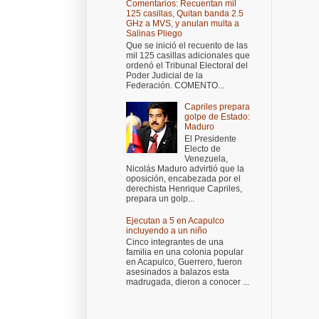
Comentarios: Recuentan mil
125 casillas, Quitan banda 2.5
GHz a MVS, y anulan multa a
Salinas Pliego
Que se inició el recuento de las
mil 125 casillas adicionales que
ordenó el Tribunal Electoral del
Poder Judicial de la
Federación. COMENTO...
Capriles prepara
golpe de Estado:
Maduro
El Presidente
Electo de
Venezuela,
Nicolás Maduro advirtió que la
oposición, encabezada por el
derechista Henrique Capriles,
prepara un golp...
Ejecutan a 5 en Acapulco
incluyendo a un niño
Cinco integrantes de una
familia en una colonia popular
en Acapulco, Guerrero, fueron
asesinados a balazos esta
madrugada, dieron a conocer ...