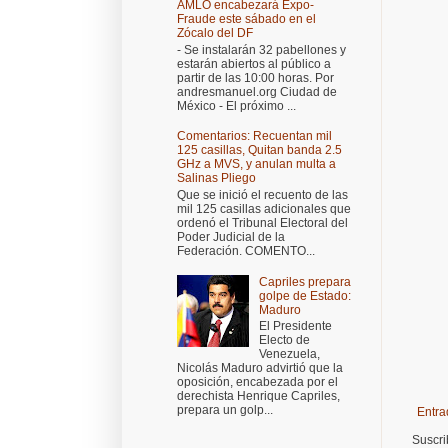
AMLO encabezará Expo-
Fraude este sábado en el
Zócalo del DF
- Se instalarán 32 pabellones y
estarán abiertos al público a
partir de las 10:00 horas. Por
andresmanuel.org Ciudad de
México - El próximo ...
Comentarios: Recuentan mil
125 casillas, Quitan banda 2.5
GHz a MVS, y anulan multa a
Salinas Pliego
Que se inició el recuento de las
mil 125 casillas adicionales que
ordenó el Tribunal Electoral del
Poder Judicial de la
Federación. COMENTO...
Capriles prepara
golpe de Estado:
Maduro
El Presidente
Electo de
Venezuela,
Nicolás Maduro advirtió que la
oposición, encabezada por el
derechista Henrique Capriles,
prepara un golp...
Entra
Suscri