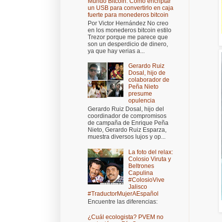
Mundo Bitcoin: Cómo encriptar
un USB para convertirlo en caja
fuerte para monederos bitcoin
Por Victor Hernández No creo
en los monederos bitcoin estilo
Trezor porque me parece que
son un desperdicio de dinero,
ya que hay verias a...
Gerardo Ruiz
Dosal, hijo de
colaborador de
Peña Nieto
presume
opulencia
Gerardo Ruiz Dosal, hijo del
coordinador de compromisos
de campaña de Enrique Peña
Nieto, Gerardo Ruiz Esparza,
muestra diversos lujos y op...
La foto del relax:
Colosio Viruta y
Beltrones
Capulina
#ColosioVive
Jalisco
#TraductorMujerAEspañol
Encuentre las diferencias:
¿Cuál ecologista? PVEM no