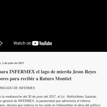
, 1 de julio de 2017
para INFERMEX el lago de mierda Jesus Reyes
ores para recibir a Raturo Montiel
NICADO DE INFERMEX
 la medianoche del 30 de junio del 2017, el Lic. Mefistófeles Satanás,
or general de INFERMEX, la paraestatal que administra el infierno
no, declara que todavía no ha caído en Infiernotitlan el alma del político