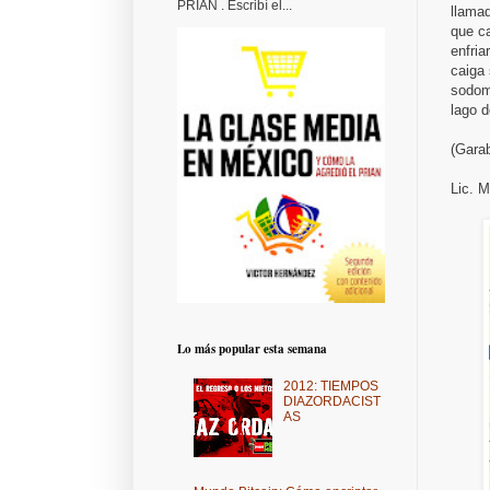
PRIAN . Escribí el...
llama
que c
enfria
caiga 
sodom
lago 
(Garab
Lic. M
Lo más popular esta semana
2012: TIEMPOS
DIAZORDACIST
AS