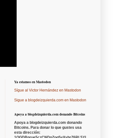
Ya estamos en Mastodon
Sígue al Victor Hernández en Mastodon
Sigue a blogdeizquierda.com en Mastodon
Apoya a blogdeizquierda.com donando Bitcoins
Apoya a blogdeizquierda.com donando
Bitcoins. Para donar lo que gustes usa
esta dirección:
1QGDBprue5czCNDpZoq5vXyhrZ6RL5YL