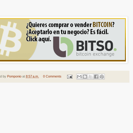
ed by
Pomponio
at
8:57 a.m.
0 Comments