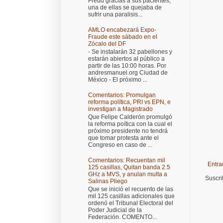
Freud gracias a sus pacientes,
una de ellas se quejaba de
sufrir una paralisis...
AMLO encabezará Expo-
Fraude este sábado en el
Zócalo del DF
- Se instalarán 32 pabellones y
estarán abiertos al público a
partir de las 10:00 horas. Por
andresmanuel.org Ciudad de
México - El próximo ...
Comentarios: Promulgan
reforma política, PRI vs EPN, e
investigan a Magistrado
Que Felipe Calderón promulgó
la reforma poítica con la cual el
próximo presidente no tendrá
que tomar protesta ante el
Congreso en caso de ...
Comentarios: Recuentan mil
Entra
125 casillas, Quitan banda 2.5
GHz a MVS, y anulan multa a
Suscri
Salinas Pliego
Que se inició el recuento de las
mil 125 casillas adicionales que
ordenó el Tribunal Electoral del
Poder Judicial de la
Federación. COMENTO...