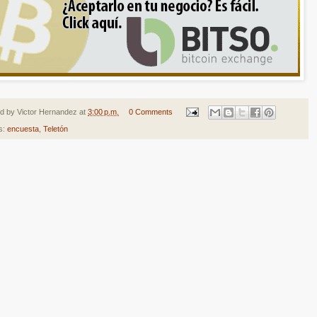
ed by
Victor Hernandez
at
3:00 p.m.
0 Comments
s:
encuesta
,
Teletón