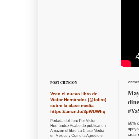
POST CHINGÓN
vierne
May
Vean el nuevo libro del
Victor Hernández (@toliro)
din
sobre la clase media
#Ya
https://amzn.to/3pWUWhq
Portada del libro Por Victor
60% d
Hernández Acabo de publicar en
apoyan
Amazon el libro La Clase Media
crear 
en México y Cómo la Agredió el