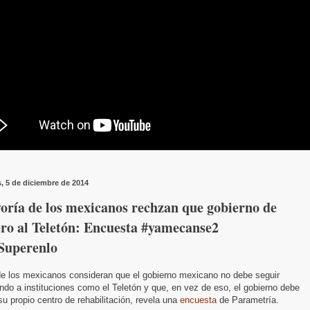
s, 5 de diciembre de 2014
oría de los mexicanos rechzan que gobierno de
ero al Teletón: Encuesta #yamecanse2
Superenlo
e los mexicanos consideran que el gobierno mexicano no debe seguir
do a instituciones como el Teletón y que, en vez de eso, el gobierno debe
su propio centro de rehabilitación, revela una
encuesta
de Parametría.