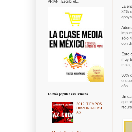
PRIAN . Escribí el...
La enc
34% d
apoya
Ademá
impue
sólo 4
con d
Esto c
muy b
mala, 
50% d
encues
año.
Lo más popular esta semana
Un dat
que s
2012: TIEMPOS
recurs
DIAZORDACIST
AS