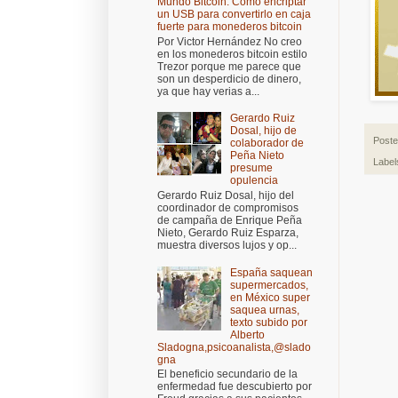
Mundo Bitcoin: Cómo encriptar
un USB para convertirlo en caja
fuerte para monederos bitcoin
Por Victor Hernández No creo
en los monederos bitcoin estilo
Trezor porque me parece que
son un desperdicio de dinero,
ya que hay verias a...
Gerardo Ruiz
Dosal, hijo de
Post
colaborador de
Peña Nieto
Label
presume
opulencia
Gerardo Ruiz Dosal, hijo del
coordinador de compromisos
de campaña de Enrique Peña
Nieto, Gerardo Ruiz Esparza,
muestra diversos lujos y op...
España saquean
supermercados,
en México super
saquea urnas,
texto subido por
Alberto
Sladogna,psicoanalista,@slado
gna
El beneficio secundario de la
enfermedad fue descubierto por