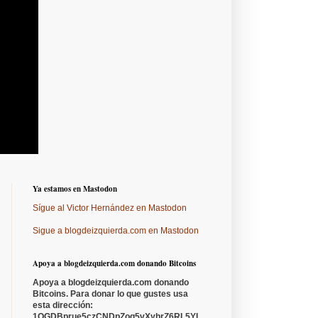
Ya estamos en Mastodon
Sígue al Victor Hernández en Mastodon
Sigue a blogdeizquierda.com en Mastodon
Apoya a blogdeizquierda.com donando Bitcoins
Apoya a blogdeizquierda.com donando
Bitcoins. Para donar lo que gustes usa
esta dirección:
1QGDBprue5czCNDpZoq5vXyhrZ6RL5YL