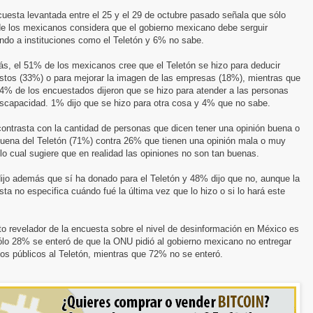
uesta levantada entre el 25 y el 29 de octubre pasado señala que sólo
e los mexicanos considera que el gobierno mexicano debe serguir
ndo a instituciones como el Teletón y 6% no sabe.
s, el 51% de los mexicanos cree que el Teletón se hizo para deducir
stos (33%) o para mejorar la imagen de las empresas (18%), mientras que
4% de los encuestados dijeron que se hizo para atender a las personas
iscapacidad. 1% dijo que se hizo para otra cosa y 4% que no sabe.
ontrasta con la cantidad de personas que dicen tener una opinión buena o
uena del Teletón (71%) contra 26% que tienen una opinión mala o muy
lo cual sugiere que en realidad las opiniones no son tan buenas.
ijo además que sí ha donado para el Teletón y 48% dijo que no, aunque la
ta no especifica cuándo fué la última vez que lo hizo o si lo hará este
o revelador de la encuesta sobre el nivel de desinformación en México es
ólo 28% se enteró de que la ONU pidió al gobierno mexicano no entregar
os públicos al Teletón, mientras que 72% no se enteró.