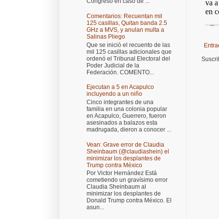
Congreso en caso de ...
Comentarios: Recuentan mil
125 casillas, Quitan banda 2.5
GHz a MVS, y anulan multa a
Salinas Pliego
Que se inició el recuento de las
Entra
mil 125 casillas adicionales que
ordenó el Tribunal Electoral del
Suscri
Poder Judicial de la
Federación. COMENTO...
Ejecutan a 5 en Acapulco
incluyendo a un niño
Cinco integrantes de una
familia en una colonia popular
en Acapulco, Guerrero, fueron
asesinados a balazos esta
madrugada, dieron a conocer ...
Vean: Grave error de Claudia
Sheinbaum (@claudiashein) el
minimizar los desplantes de
Trump contra México
Por Victor Hernández Está
cometiendo un gravísimo error
Claudia Sheinbaum al
minimizar los desplantes de
Donald Trump contra México. El
asun...