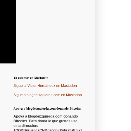
Ya estamos en Mastodon
Sígue al Victor Hernández en Mastodon
Sigue a blogdeizquierda.com en Mastodon
Apoya a blogdeizquierda.com donando Bitcoins
Apoya a blogdeizquierda.com donando
Bitcoins. Para donar lo que gustes usa
esta dirección:
1QGDBprue5czCNDpZoq5vXyhrZ6RL5YL