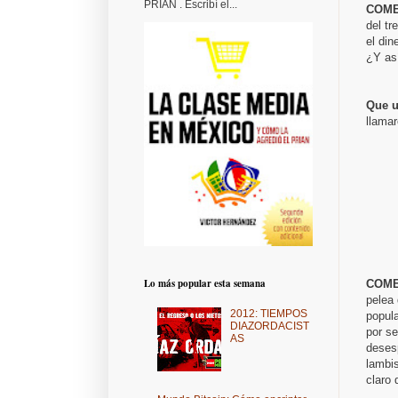
PRIAN . Escribí el...
COME
del tr
el din
¿Y as
Que u
llama
Lo más popular esta semana
COME
pelea
2012: TIEMPOS
popula
DIAZORDACIST
por se
AS
desesp
lambi
claro 