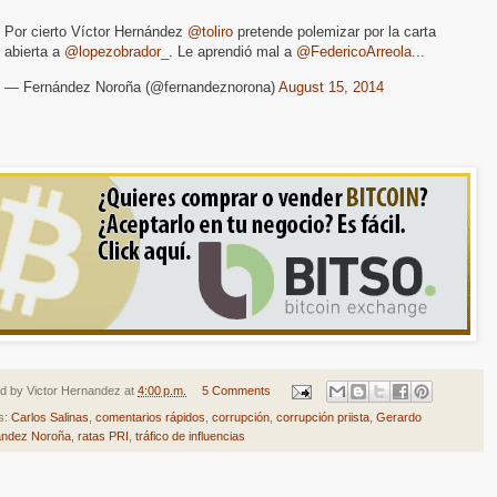
Por cierto Víctor Hernández
@toliro
pretende polemizar por la carta
abierta a
@lopezobrador_
. Le aprendió mal a
@FedericoArreola
...
— Fernández Noroña (@fernandeznorona)
August 15, 2014
ed by
Victor Hernandez
at
4:00 p.m.
5 Comments
s:
Carlos Salinas
,
comentarios rápidos
,
corrupción
,
corrupción priista
,
Gerardo
ández Noroña
,
ratas PRI
,
tráfico de influencias