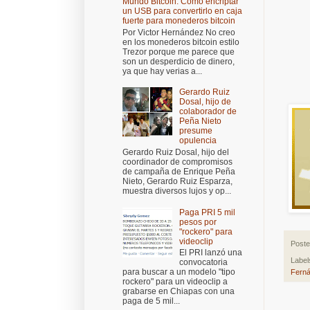
Mundo Bitcoin: Cómo encriptar
un USB para convertirlo en caja
fuerte para monederos bitcoin
Por Victor Hernández No creo
en los monederos bitcoin estilo
Trezor porque me parece que
son un desperdicio de dinero,
ya que hay verias a...
Gerardo Ruiz
Dosal, hijo de
colaborador de
Peña Nieto
presume
opulencia
Gerardo Ruiz Dosal, hijo del
coordinador de compromisos
de campaña de Enrique Peña
Nieto, Gerardo Ruiz Esparza,
muestra diversos lujos y op...
Paga PRI 5 mil
pesos por
"rockero" para
videoclip
Post
El PRI lanzó una
Label
convocatoria
para buscar a un modelo "tipo
Fern
rockero" para un videoclip a
grabarse en Chiapas con una
paga de 5 mil...