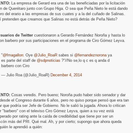
NTO:
La empresa de Gerard era una de las beneficiadas por la licitación
en de Querétaro junto con Grupo Higa. O sea que Peña Nieto le está dando
ero del erario a las empresas de sus cuates y a la del cuñado de Salinas.
í pretenden que creamos que Salinas no está detrás de Peña Nieto?
suarios de Twitter
cuestionaron a Gerardo Fernández Noroña y hasta lo
ron barbero por sus participaciones en el programa de Ciro Gómez Leyva.
"
@fmagallon
: Oye
@Julio_RoaR
sabes si
@fernandeznorona
ya
es parte del staff de
@sdpnoticias
?"//No se,lo q c es q anda d
barbero con Ciro
— Julio Roa (@Julio_RoaR)
December 4, 2014
NTO:
Cosas veredis. Pero bueno; Noroña pudo haber sido senador y dar
 desde el Congreso durante 6 años, pero no quiso porque pensó que era tan
r que podría ser Jefe de Gobierno. No le salió la jugada. Ahora lo critican
r "barbero" con el televiso Ciro Gómez Leyva, quien a su vez está
erado por rating ante la caída de credibilidad que tiene por ser un
scón más del PRI. Qué mal. Ah, y por cierto; supongo que ahora queda
quién le aprendió a quién: