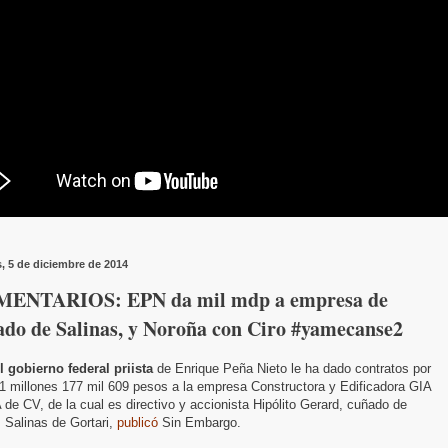
s, 5 de diciembre de 2014
ENTARIOS: EPN da mil mdp a empresa de
ado de Salinas, y Noroña con Ciro #yamecanse2
l gobierno federal priista
de Enrique Peña Nieto le ha dado contratos por
1 millones 177 mil 609 pesos a la empresa Constructora y Edificadora GIA
de CV, de la cual es directivo y accionista Hipólito Gerard, cuñado de
 Salinas de Gortari,
publicó
Sin Embargo.