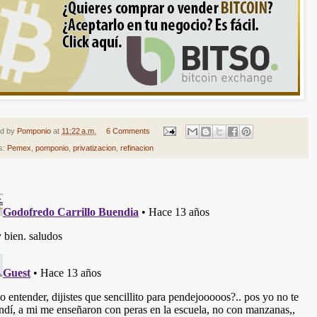
ed by
Pomponio
at
11:22 a.m.
6 Comments
s:
Pemex
,
pomponio
,
privatizacion
,
refinacion