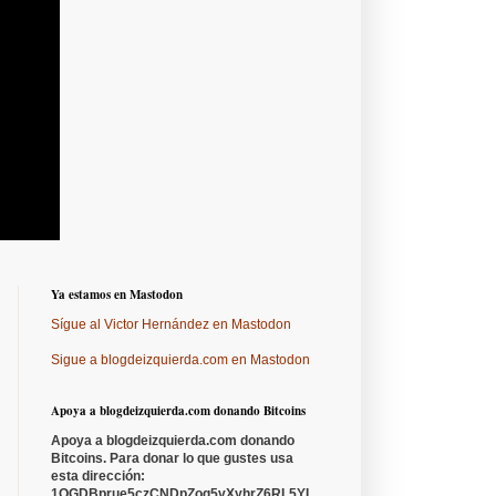
Ya estamos en Mastodon
Sígue al Victor Hernández en Mastodon
Sigue a blogdeizquierda.com en Mastodon
Apoya a blogdeizquierda.com donando Bitcoins
Apoya a blogdeizquierda.com donando
Bitcoins. Para donar lo que gustes usa
esta dirección:
1QGDBprue5czCNDpZoq5vXyhrZ6RL5YL