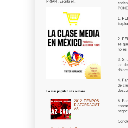
PRIAN . Escribí el...
enti
PONE
1.
PEM
Explo
2.
PEP
es qu
no es 
3.
Si 
las d
dólare
4.
Par
de cr
descue
Lo más popular esta semana
5.
Par
2012: TIEMPOS
DIAZORDACIST
cobrar
AS
negoc
Concl