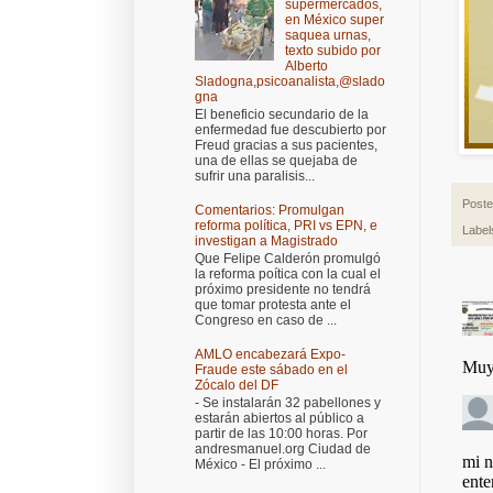
supermercados,
en México super
saquea urnas,
texto subido por
Alberto
Sladogna,psicoanalista,@slado
gna
El beneficio secundario de la
enfermedad fue descubierto por
Freud gracias a sus pacientes,
una de ellas se quejaba de
sufrir una paralisis...
Post
Comentarios: Promulgan
reforma política, PRI vs EPN, e
Label
investigan a Magistrado
Que Felipe Calderón promulgó
la reforma poítica con la cual el
próximo presidente no tendrá
que tomar protesta ante el
Congreso en caso de ...
AMLO encabezará Expo-
Fraude este sábado en el
Zócalo del DF
- Se instalarán 32 pabellones y
estarán abiertos al público a
partir de las 10:00 horas. Por
andresmanuel.org Ciudad de
México - El próximo ...