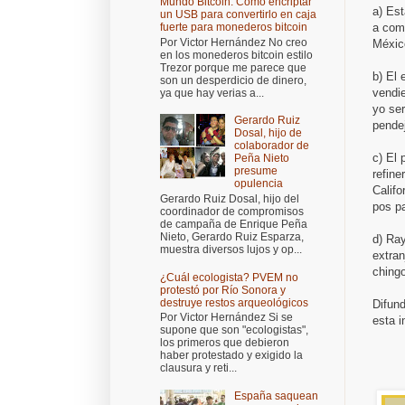
Mundo Bitcoin: Cómo encriptar
a)
Est
un USB para convertirlo en caja
a com
fuerte para monederos bitcoin
Por Victor Hernández No creo
Méxic
en los monederos bitcoin estilo
Trezor porque me parece que
b)
El 
son un desperdicio de dinero,
vendi
ya que hay verias a...
yo ser
Gerardo Ruiz
pende
Dosal, hijo de
colaborador de
c)
El 
Peña Nieto
presume
refine
opulencia
Calif
Gerardo Ruiz Dosal, hijo del
pos pa
coordinador de compromisos
de campaña de Enrique Peña
Nieto, Gerardo Ruiz Esparza,
d)
Ray
muestra diversos lujos y op...
extra
chingo
¿Cuál ecologista? PVEM no
protestó por Río Sonora y
destruye restos arqueológicos
Difund
Por Victor Hernández Si se
esta i
supone que son "ecologistas",
los primeros que debieron
haber protestado y exigido la
clausura y reti...
España saquean