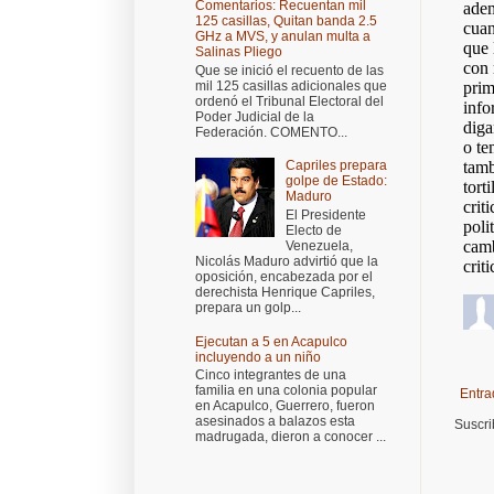
Comentarios: Recuentan mil
125 casillas, Quitan banda 2.5
GHz a MVS, y anulan multa a
Salinas Pliego
Que se inició el recuento de las
mil 125 casillas adicionales que
ordenó el Tribunal Electoral del
Poder Judicial de la
Federación. COMENTO...
Capriles prepara
golpe de Estado:
Maduro
El Presidente
Electo de
Venezuela,
Nicolás Maduro advirtió que la
oposición, encabezada por el
derechista Henrique Capriles,
prepara un golp...
Ejecutan a 5 en Acapulco
incluyendo a un niño
Cinco integrantes de una
familia en una colonia popular
Entra
en Acapulco, Guerrero, fueron
asesinados a balazos esta
Suscri
madrugada, dieron a conocer ...