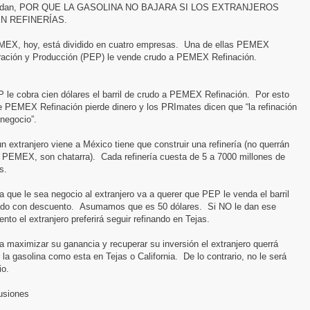
endan, POR QUE LA GASOLINA NO BAJARA SI LOS EXTRANJEROS
N REFINERÍAS.
EX, hoy, está dividido en cuatro empresas. Una de ellas PEMEX
ración y Producción (PEP) le vende crudo a PEMEX Refinación.
 le cobra cien dólares el barril de crudo a PEMEX Refinación. Por esto
e PEMEX Refinación pierde dinero y los PRImates dicen que “la refinación
negocio”.
un extranjero viene a México tiene que construir una refinería (no querrán
e PEMEX, son chatarra). Cada refinería cuesta de 5 a 7000 millones de
s.
a que le sea negocio al extranjero va a querer que PEP le venda el barril
udo con descuento. Asumamos que es 50 dólares. Si NO le dan ese
nto el extranjero preferirá seguir refinando en Tejas.
a maximizar su ganancia y recuperar su inversión el extranjero querrá
 la gasolina como esta en Tejas o California. De lo contrario, no le será
io.
usiones