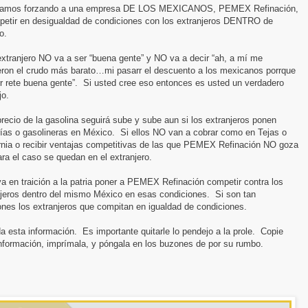
amos forzando a una empresa DE LOS MEXICANOS, PEMEX Refinación,
petir en desigualdad de condiciones con los extranjeros DENTRO de
o.
extranjero NO va a ser “buena gente” y NO va a decir “ah, a mí me
eron el crudo más barato…mi pasarr el descuento a los mexicanos porrque
r rete buena gente”. Si usted cree eso entonces es usted un verdadero
jo.
precio de la gasolina seguirá sube y sube aun si los extranjeros ponen
rías o gasolineras en México. Si ellos NO van a cobrar como en Tejas o
ornia o recibir ventajas competitivas de las que PEMEX Refinación NO goza
ra el caso se quedan en el extranjero.
a en traición a la patria poner a PEMEX Refinación competir contra los
njeros dentro del mismo México en esas condiciones. Si son tan
nes los extranjeros que compitan en igualdad de condiciones.
a esta información. Es importante quitarle lo pendejo a la prole. Copie
nformación, imprímala, y póngala en los buzones de por su rumbo.