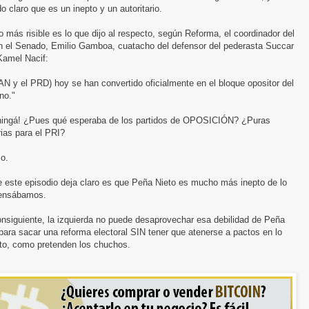
o claro que es un inepto y un autoritario.
o más risible es lo que dijo al respecto, según Reforma, el coordinador del
n el Senado, Emilio Gamboa, cuatacho del defensor del pederasta Succar
Kamel Nacif:
AN y el PRD) hoy se han convertido oficialmente en el bloque opositor del
no."
hingá! ¿Pues qué esperaba de los partidos de OPOSICIÓN? ¿Puras
rias para el PRI?
o.
e este episodio deja claro es que Peña Nieto es mucho más inepto de lo
ensábamos.
nsiguiente, la izquierda no puede desaprovechar esa debilidad de Peña
para sacar una reforma electoral SIN tener que atenerse a pactos en lo
ito, como pretenden los chuchos.