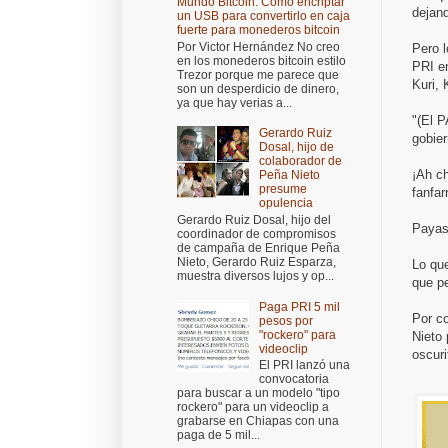
Mundo Bitcoin: Cómo encriptar
dejand
un USB para convertirlo en caja
fuerte para monederos bitcoin
Por Victor Hernández No creo
Pero l
en los monederos bitcoin estilo
PRI e
Trezor porque me parece que
Kuri, 
son un desperdicio de dinero,
ya que hay verias a...
"(El P
Gerardo Ruiz
gobier
Dosal, hijo de
colaborador de
¡Ah c
Peña Nieto
presume
fanfar
opulencia
Gerardo Ruiz Dosal, hijo del
Payas
coordinador de compromisos
de campaña de Enrique Peña
Nieto, Gerardo Ruiz Esparza,
Lo qu
muestra diversos lujos y op...
que p
Paga PRI 5 mil
Por co
pesos por
"rockero" para
Nieto 
videoclip
oscur
El PRI lanzó una
convocatoria
para buscar a un modelo "tipo
rockero" para un videoclip a
grabarse en Chiapas con una
paga de 5 mil...