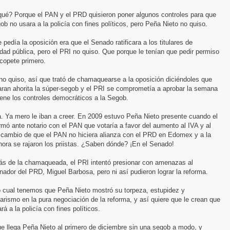
qué? Porque el PAN y el PRD quisieron poner algunos controles para que
ob no usara a la policía con fines políticos, pero Peña Nieto no quiso.
 pedía la oposición era que el Senado ratificara a los titulares de
dad pública, pero el PRI no quiso. Que porque le tenían que pedir permiso
 copete primero.
o quiso, así que trató de chamaquearse a la oposición diciéndoles que
aran ahorita la súper-segob y el PRI se comprometía a aprobar la semana
ene los controles democráticos a la Segob.
á. Ya mero le iban a creer. En 2009 estuvo Peña Nieto presente cuando el
rmó ante notario con el PAN que votaría a favor del aumento al IVA y al
 cambio de que el PAN no hiciera alianza con el PRD en Edomex y a la
ora se rajaron los priistas. ¿Saben dónde? ¡En el Senado!
s de la chamaqueada, el PRI intentó presionar con amenazas al
nador del PRD, Miguel Barbosa, pero ni así pudieron lograr la reforma.
o cual tenemos que Peña Nieto mostró su torpeza, estupidez y
tarismo en la pura negociación de la reforma, y así quiere que le crean que
rá a la policía con fines políticos.
e llega Peña Nieto al primero de diciembre sin una segob a modo, y