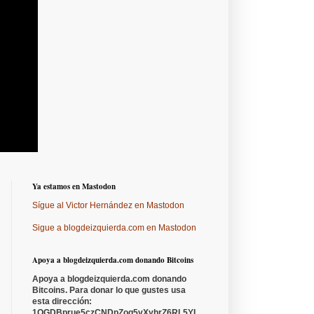
Ya estamos en Mastodon
Sígue al Victor Hernández en Mastodon
Sigue a blogdeizquierda.com en Mastodon
Apoya a blogdeizquierda.com donando Bitcoins
Apoya a blogdeizquierda.com donando
Bitcoins. Para donar lo que gustes usa
esta dirección:
1QGDBprue5czCNDpZoq5vXyhrZ6RL5YL