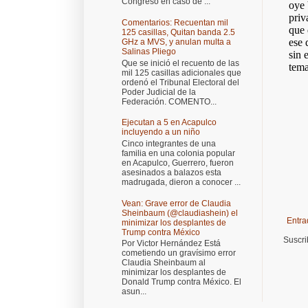
Congreso en caso de ...
Comentarios: Recuentan mil
125 casillas, Quitan banda 2.5
GHz a MVS, y anulan multa a
Salinas Pliego
Que se inició el recuento de las
mil 125 casillas adicionales que
ordenó el Tribunal Electoral del
Poder Judicial de la
Federación. COMENTO...
Ejecutan a 5 en Acapulco
incluyendo a un niño
Cinco integrantes de una
familia en una colonia popular
en Acapulco, Guerrero, fueron
asesinados a balazos esta
madrugada, dieron a conocer ...
Vean: Grave error de Claudia
Sheinbaum (@claudiashein) el
Entra
minimizar los desplantes de
Trump contra México
Suscri
Por Victor Hernández Está
cometiendo un gravísimo error
Claudia Sheinbaum al
minimizar los desplantes de
Donald Trump contra México. El
asun...