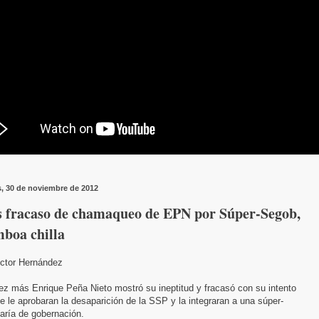
s, 30 de noviembre de 2012
s fracaso de chamaqueo de EPN por Súper-Segob,
boa chilla
ictor Hernández
ez más Enrique Peña Nieto mostró su ineptitud y fracasó con su intento
e le aprobaran la desaparición de la SSP y la integraran a una súper-
aría de gobernación.