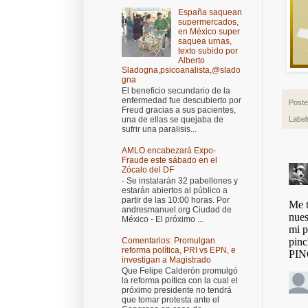
España saquean
supermercados,
en México super
saquea urnas,
texto subido por
Alberto
Sladogna,psicoanalista,@slado
gna
El beneficio secundario de la
enfermedad fue descubierto por
Post
Freud gracias a sus pacientes,
una de ellas se quejaba de
Label
sufrir una paralisis...
AMLO encabezará Expo-
Fraude este sábado en el
Zócalo del DF
- Se instalarán 32 pabellones y
estarán abiertos al público a
partir de las 10:00 horas. Por
andresmanuel.org Ciudad de
México - El próximo ...
Comentarios: Promulgan
reforma política, PRI vs EPN, e
investigan a Magistrado
Que Felipe Calderón promulgó
la reforma poítica con la cual el
próximo presidente no tendrá
que tomar protesta ante el