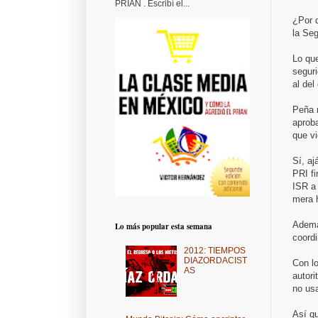
PRIAN . Escribí el...
¿Por 
la Seg
Lo que
seguri
al del
Peña n
aprob
que vi
Sí, aj
PRI fi
ISR a
mera h
Ademá
Lo más popular esta semana
coordi
2012: TIEMPOS
DIAZORDACIST
Con l
AS
autori
no usa
Así qu