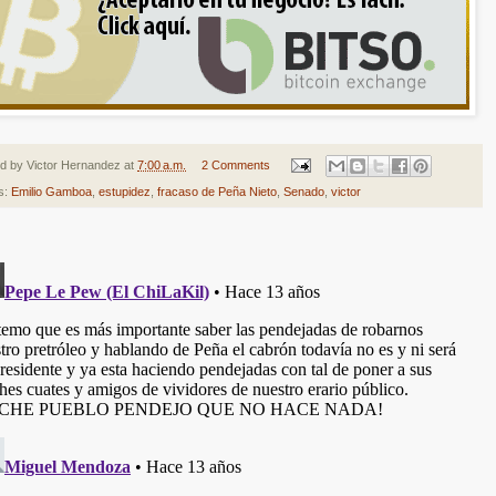
ed by
Victor Hernandez
at
7:00 a.m.
2 Comments
s:
Emilio Gamboa
,
estupidez
,
fracaso de Peña Nieto
,
Senado
,
victor