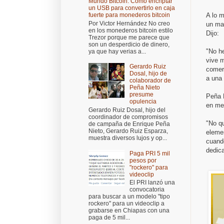
Mundo Bitcoin: Cómo encriptar
un USB para convertirlo en caja
A lo m
fuerte para monederos bitcoin
Por Victor Hernández No creo
un ma
en los monederos bitcoin estilo
Dijo:
Trezor porque me parece que
son un desperdicio de dinero,
"No he
ya que hay verias a...
vive m
Gerardo Ruiz
comer
Dosal, hijo de
a una 
colaborador de
Peña Nieto
presume
Peña N
opulencia
en med
Gerardo Ruiz Dosal, hijo del
coordinador de compromisos
"No qu
de campaña de Enrique Peña
Nieto, Gerardo Ruiz Esparza,
elemen
muestra diversos lujos y op...
cuando
dedica
Paga PRI 5 mil
pesos por
"rockero" para
videoclip
El PRI lanzó una
convocatoria
para buscar a un modelo "tipo
rockero" para un videoclip a
grabarse en Chiapas con una
paga de 5 mil...