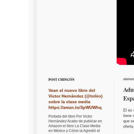
POST CHINGÓN
vierne
Admi
Vean el nuevo libro del
Victor Hernández (@toliro)
Espa
sobre la clase media
https://amzn.to/3pWUWhq
El ex 
tiene 
Portada del libro Por Victor
que se
Hernández Acabo de publicar en
Amazon el libro La Clase Media
oferta
en México y Cómo la Agredió el