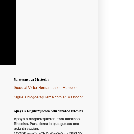
Ya estamos en Mastodon
Sígue al Victor Hernández en Mastodon
Sigue a blogdeizquierda.com en Mastodon
Apoya a blogdeizquierda.com donando Bitcoins
Apoya a blogdeizquierda.com donando
Bitcoins. Para donar lo que gustes usa
esta dirección:
1QGDBprue5czCNDpZoq5vXyhrZ6RL5YL