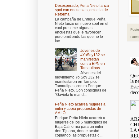
Desesperado, Peña Nieto lanza
spot con encuestas; omite la de
Reforma
La campaña de Enrique Peña
Nieto lanzó un nuevo spot en el
cual presume algunas
Post
encuestas que le favorecen,
pero omitiendo las que no lo
Label
fav...
Jóvenes de
#YoSoy132 se
manifestan
contra EPN en
Tamaulipas
Jóvenes del
movimiento Yo Soy 132 se
manifestaron en Tampico,
Tamaulipas, contra Enrique
Peña Nieto. Con consignas de
"Gaviota tu marid...
Peña Nieto acarrea mujeres a
mitin y copia propuestas de
AMLO
Enrique Peña Nieto acarreó a
mujeres de los 5 municipios de
Baja California para un mitin
den Tijuana, donde acabó
copiando las propuestas d...