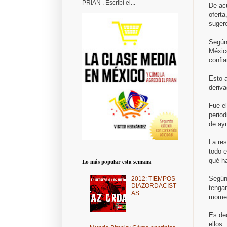
PRIAN . Escribí el...
De ac
ofert
sugere
Según 
Méxic
confia
Esto a
deriva
Fue e
period
de ayu
La re
todo e
qué ha
Lo más popular esta semana
Según
2012: TIEMPOS
DIAZORDACIST
tengan
AS
momen
Es dec
ellos.