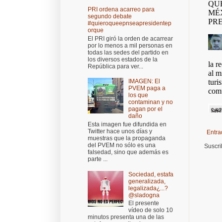
PRI ordena acarreo para
segundo debate
#quieroqueepnseapresidentep
orque
El PRI giró la orden de acarrear
por lo menos a mil personas en
todas las sedes del partido en
los diversos estados de la
República para ver...
IMAGEN: El
PVEM paga a
los que
contaminan y no
pagan por el
daño
Esta imagen fue difundida en
Twitter hace unos días y
Entra
muestras que la propaganda
del PVEM no sólo es una
Suscri
falsedad, sino que además es
parte ...
Sociedad, estafa
generalizada,
legalizada¿...?
@sladogna
El presente
vídeo de solo 10
minutos presenta una de las