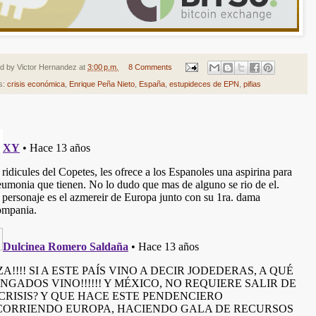
ed by
Victor Hernandez
at
3:00 p.m.
8 Comments
s:
crisis económica
,
Enrique Peña Nieto
,
España
,
estupideces de EPN
,
pifias