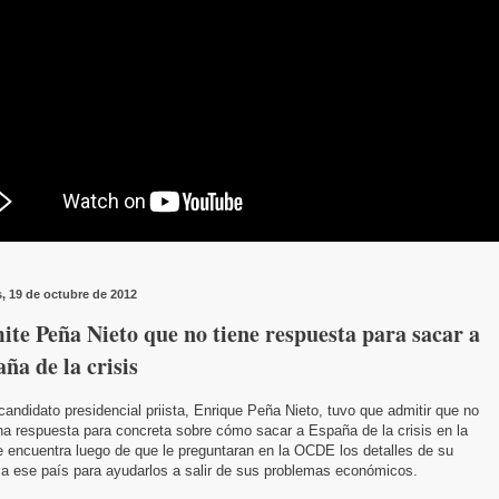
s, 19 de octubre de 2012
te Peña Nieto que no tiene respuesta para sacar a
ña de la crisis
candidato presidencial priista, Enrique Peña Nieto, tuvo que admitir que no
na respuesta para concreta sobre cómo sacar a España de la crisis en la
 encuentra luego de que le preguntaran en la OCDE los detalles de su
 a ese país para ayudarlos a salir de sus problemas económicos.