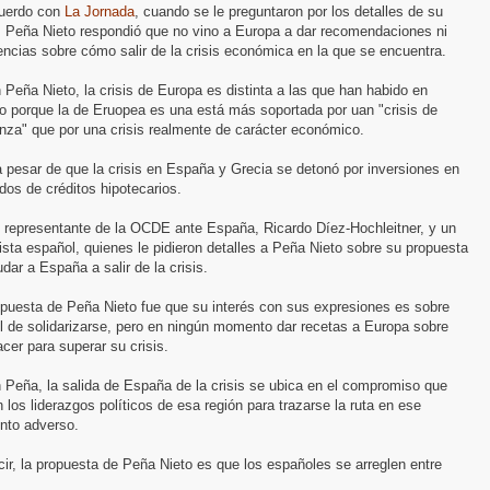
uerdo con
La Jornada
, cuando se le preguntaron por los detalles de su
a, Peña Nieto respondió que no vino a Europa a dar recomendaciones ni
ncias sobre cómo salir de la crisis económica en la que se encuentra.
Peña Nieto, la crisis de Europa es distinta a las que han habido en
o porque la de Eruopea es una está más soportada por uan "crisis de
nza" que por una crisis realmente de carácter económico.
 pesar de que la crisis en España y Grecia se detonó por inversiones en
dos de créditos hipotecarios.
l representante de la OCDE ante España, Ricardo Díez-Hochleitner, y un
ista español, quienes le pidieron detalles a Peña Nieto sobre su propuesta
dar a España a salir de la crisis.
spuesta de Peña Nieto fue que su interés con sus expresiones es sobre
l de solidarizarse, pero en ningún momento dar recetas a Europa sobre
cer para superar su crisis.
 Peña, la salida de España de la crisis se ubica en el compromiso que
 los liderazgos políticos de esa región para trazarse la ruta en ese
to adverso.
ir, la propuesta de Peña Nieto es que los españoles se arreglen entre