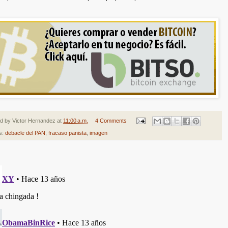
ed by
Victor Hernandez
at
11:00 a.m.
4 Comments
s:
debacle del PAN
,
fracaso panista
,
imagen