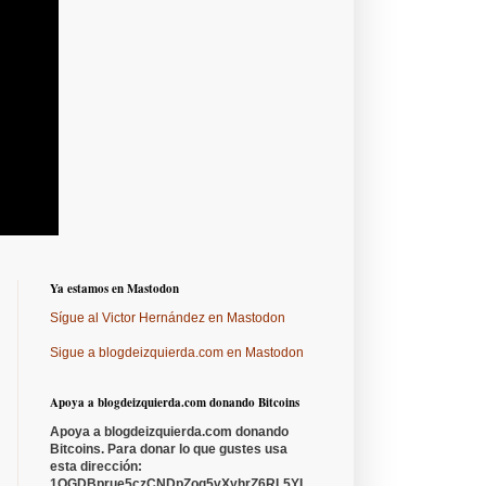
Ya estamos en Mastodon
Sígue al Victor Hernández en Mastodon
Sigue a blogdeizquierda.com en Mastodon
Apoya a blogdeizquierda.com donando Bitcoins
Apoya a blogdeizquierda.com donando
Bitcoins. Para donar lo que gustes usa
esta dirección:
1QGDBprue5czCNDpZoq5vXyhrZ6RL5YL