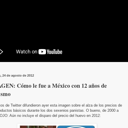
s, 24 de agosto de 2012
GEN: Cómo le fue a México con 12 años de
ismo
os de Twitter difundieron ayer esta imagen sobre el alza de los precios de
roductos básicos durante los dos sexenios panistas. O bueno, de 2000 a
OJO: Aún no incluye el disparo del precio del huevo en 2012: