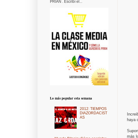
PRIAN . Escribí el...
Lo más popular esta semana
2012: TIEMPOS
DIAZORDACIST
Increi
AS
haya 
Supong
más lo