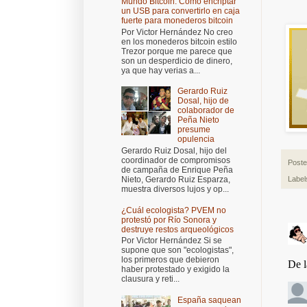
Mundo Bitcoin: Cómo encriptar
un USB para convertirlo en caja
fuerte para monederos bitcoin
Por Victor Hernández No creo
en los monederos bitcoin estilo
Trezor porque me parece que
son un desperdicio de dinero,
ya que hay verias a...
Gerardo Ruiz
Dosal, hijo de
colaborador de
Peña Nieto
presume
opulencia
Gerardo Ruiz Dosal, hijo del
coordinador de compromisos
Post
de campaña de Enrique Peña
Nieto, Gerardo Ruiz Esparza,
Label
muestra diversos lujos y op...
¿Cuál ecologista? PVEM no
protestó por Río Sonora y
destruye restos arqueológicos
Por Victor Hernández Si se
supone que son "ecologistas",
los primeros que debieron
haber protestado y exigido la
clausura y reti...
España saquean