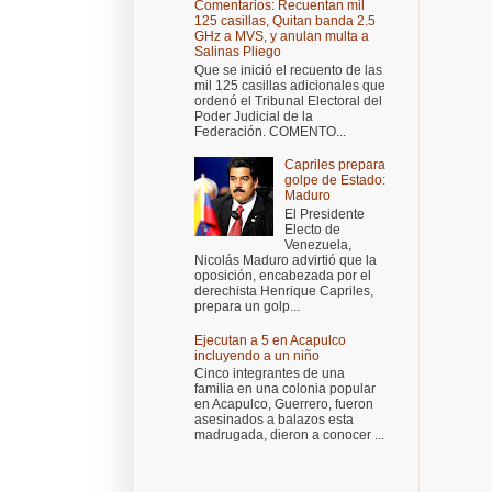
Comentarios: Recuentan mil
125 casillas, Quitan banda 2.5
GHz a MVS, y anulan multa a
Salinas Pliego
Que se inició el recuento de las
mil 125 casillas adicionales que
ordenó el Tribunal Electoral del
Poder Judicial de la
Federación. COMENTO...
Capriles prepara
golpe de Estado:
Maduro
El Presidente
Electo de
Venezuela,
Nicolás Maduro advirtió que la
oposición, encabezada por el
derechista Henrique Capriles,
prepara un golp...
Ejecutan a 5 en Acapulco
incluyendo a un niño
Cinco integrantes de una
familia en una colonia popular
en Acapulco, Guerrero, fueron
asesinados a balazos esta
madrugada, dieron a conocer ...