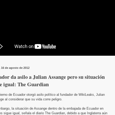
, 16 de agosto de 2012
dor da asilo a Julian Assange pero su situación
ue igual: The Guardian
ierno de Ecuador otorgó asilo político al fundador de WikiLeaks, Julian
e al considerar que su vida corre peligro.
mbargo, la situación de Assange dentro de la embajada de Ecuador en
s sigue igual, señala el diario The Guardian, debido a que Inglaterra aún