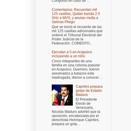
Congreso en caso de ...
Comentarios: Recuentan mil
125 casillas, Quitan banda 2.5
GHz a MVS, y anulan multa a
Salinas Pliego
Que se inició el recuento de las
mil 125 casillas adicionales que
ordenó el Tribunal Electoral del
Poder Judicial de la
Federación. COMENTO...
Ejecutan a 5 en Acapulco
incluyendo a un niño
Cinco integrantes de una
familia en una colonia popular
en Acapulco, Guerrero, fueron
asesinados a balazos esta
madrugada, dieron a conocer ...
Capriles prepara
golpe de Estado:
Maduro
El Presidente
Electo de
Venezuela,
Nicolás Maduro advirtió que la
oposición, encabezada por el
derechista Henrique Capriles,
prepara un golp...