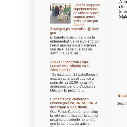
España saquean
supermercados,
en México super
saquea urnas,
texto subido por
Alberto
Sladogna,psicoanalista,@slado
gna
El beneficio secundario de la
enfermedad fue descubierto por
Freud gracias a sus pacientes,
una de ellas se quejaba de
sufrir una paralisis...
AMLO encabezará Expo-
Fraude este sábado en el
Zócalo del DF
- Se instalarán 32 pabellones y
estarán abiertos al público a
partir de las 10:00 horas. Por
andresmanuel.org Ciudad de
México - El próximo ...
Entra
Comentarios: Promulgan
reforma política, PRI vs EPN, e
Suscri
investigan a Magistrado
Que Felipe Calderón promulgó
la reforma poítica con la cual el
próximo presidente no tendrá
que tomar protesta ante el