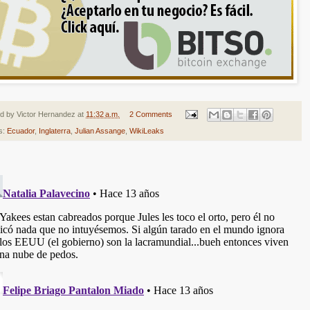
ed by
Victor Hernandez
at
11:32 a.m.
2 Comments
s:
Ecuador
,
Inglaterra
,
Julian Assange
,
WikiLeaks