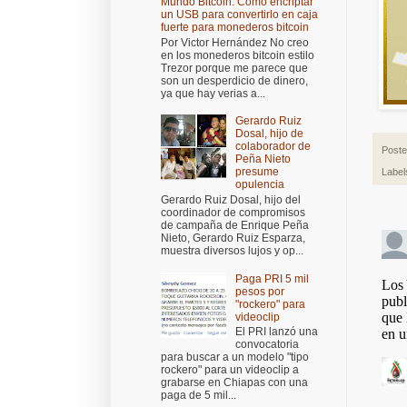
Mundo Bitcoin: Cómo encriptar
un USB para convertirlo en caja
fuerte para monederos bitcoin
Por Victor Hernández No creo
en los monederos bitcoin estilo
Trezor porque me parece que
son un desperdicio de dinero,
ya que hay verias a...
Gerardo Ruiz
Dosal, hijo de
colaborador de
Post
Peña Nieto
presume
Label
opulencia
Gerardo Ruiz Dosal, hijo del
coordinador de compromisos
de campaña de Enrique Peña
Nieto, Gerardo Ruiz Esparza,
muestra diversos lujos y op...
Paga PRI 5 mil
pesos por
"rockero" para
videoclip
El PRI lanzó una
convocatoria
para buscar a un modelo "tipo
rockero" para un videoclip a
grabarse en Chiapas con una
paga de 5 mil...