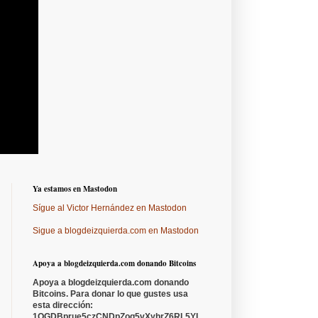
Ya estamos en Mastodon
Sígue al Victor Hernández en Mastodon
Sigue a blogdeizquierda.com en Mastodon
Apoya a blogdeizquierda.com donando Bitcoins
Apoya a blogdeizquierda.com donando
Bitcoins. Para donar lo que gustes usa
esta dirección:
1QGDBprue5czCNDpZoq5vXyhrZ6RL5YL