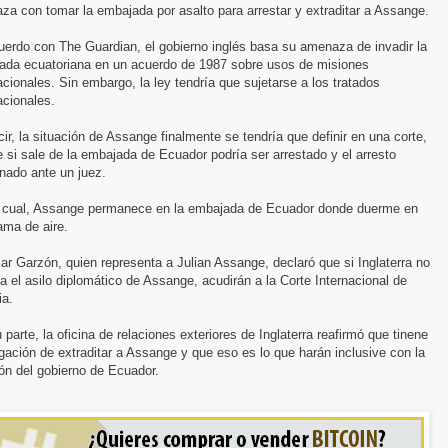
a con tomar la embajada por asalto para arrestar y extraditar a Assange.
uerdo con The Guardian, el gobierno inglés basa su amenaza de invadir la
ada ecuatoriana en un acuerdo de 1987 sobre usos de misiones
acionales. Sin embargo, la ley tendría que sujetarse a los tratados
acionales.
ir, la situación de Assange finalmente se tendría que definir en una corte,
 si sale de la embajada de Ecuador podría ser arrestado y el arresto
nado ante un juez.
o cual, Assange permanece en la embajada de Ecuador donde duerme en
ama de aire.
ar Garzón, quien representa a Julian Assange, declaró que si Inglaterra no
a el asilo diplomático de Assange, acudirán a la Corte Internacional de
ia.
 parte, la oficina de relaciones exteriores de Inglaterra reafirmó que tinene
igación de extraditar a Assange y que eso es lo que harán inclusive con la
ón del gobierno de Ecuador.