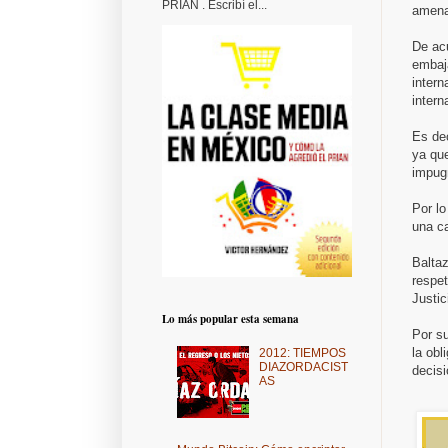
PRIAN . Escribí el...
amenaz
De ac
embaj
intern
intern
Es dec
ya que
impug
Por l
una c
Baltaz
respet
Justic
Lo más popular esta semana
Por su
la obl
2012: TIEMPOS
DIAZORDACIST
decisi
AS