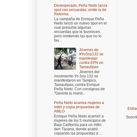
Desesperado, Peña Nieto lanza
spot con encuestas; omite la de
Reforma
La campaña de Enrique Peña
Nieto lanzó un nuevo spot en el
cual presume algunas
encuestas que le favorecen,
pero omitiendo las que no lo
fav...
Jóvenes de
#YoSoy132 se
manifestan
contra EPN en
Tamaulipas
Jóvenes del
movimiento Yo Soy 132 se
manifestaron en Tampico,
Tamaulipas, contra Enrique
Peña Nieto. Con consignas de
"Gaviota tu marid...
Peña Nieto acarrea mujeres a
mitin y copia propuestas de
Entra
AMLO
Enrique Peña Nieto acarreó a
Suscri
mujeres de los 5 municipios de
Baja California para un mitin
den Tijuana, donde acabó
copiando las propuestas d...