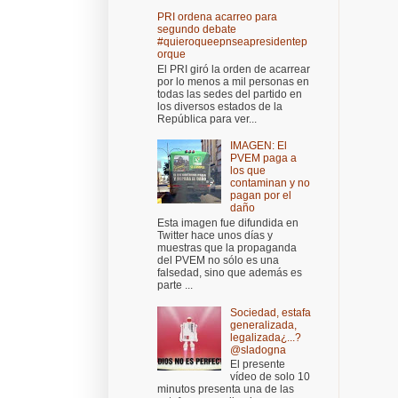
PRI ordena acarreo para
segundo debate
#quieroqueepnseapresidentep
orque
El PRI giró la orden de acarrear
por lo menos a mil personas en
todas las sedes del partido en
los diversos estados de la
República para ver...
IMAGEN: El
PVEM paga a
los que
contaminan y no
pagan por el
daño
Esta imagen fue difundida en
Twitter hace unos días y
muestras que la propaganda
del PVEM no sólo es una
falsedad, sino que además es
parte ...
Sociedad, estafa
generalizada,
legalizada¿...?
@sladogna
El presente
vídeo de solo 10
minutos presenta una de las