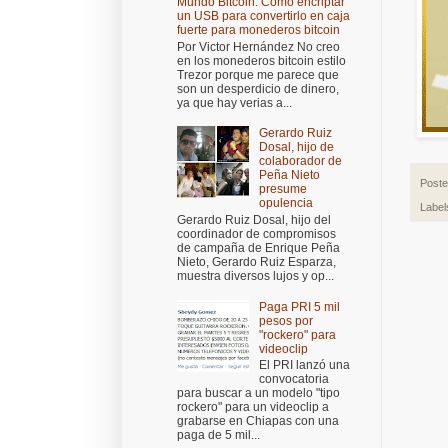
Mundo Bitcoin: Cómo encriptar
un USB para convertirlo en caja
fuerte para monederos bitcoin
Por Victor Hernández No creo
en los monederos bitcoin estilo
Trezor porque me parece que
son un desperdicio de dinero,
ya que hay verias a...
Gerardo Ruiz
Dosal, hijo de
colaborador de
Peña Nieto
Post
presume
opulencia
Label
Gerardo Ruiz Dosal, hijo del
coordinador de compromisos
de campaña de Enrique Peña
Nieto, Gerardo Ruiz Esparza,
muestra diversos lujos y op...
Paga PRI 5 mil
pesos por
"rockero" para
videoclip
El PRI lanzó una
convocatoria
para buscar a un modelo "tipo
rockero" para un videoclip a
grabarse en Chiapas con una
paga de 5 mil...