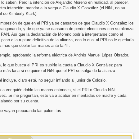
 lo saben. Pero la intención de Alejandro Moreno en realidad, al parecer,
otra intención: mandar a la verga a Claudio X González (el NiNi, no su
l de Kimberly Klark).
 impresión de que en el PRI ya se cansaron de que Claudio X González los
mangonando, y de que ya se cansaron de perder elecciones con su alianza
 PAN. Así que la declaración de Moreno podría interpretarse como el
 paso a la ruptura definitiva de la alianza, con lo cual al PRI no le quedaría
a más que doblar las manos ante la 4T.
jemplo, aprobando la reforma eléctrica de Andrés Manuel López Obrador.
, lo que busca el PRI es subirle la cuota a Claudio X González para
e más lana si no quiere el NiNi que el PRI se salga de la alianza.
l incluye, claro está, no seguir inflando al junior de Colosio.
a ver quién dobla las manos entonces, si el PRI o Claudio NiNi
lez. Si me preguntan, esto va a acabar en mentadas de madre y cada
jalando por su cuenta.
ue vayan preparando las palomitas.