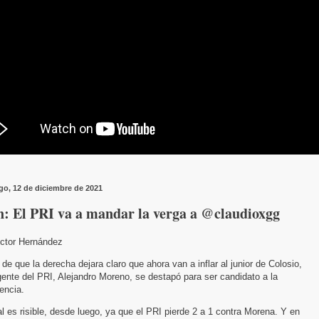
o, 12 de diciembre de 2021
n: El PRI va a mandar la verga a @claudioxgg
ictor Hernández
de que la derecha dejara claro que ahora van a inflar al junior de Colosio,
igente del PRI, Alejandro Moreno, se destapó para ser candidato a la
encia.
l es risible, desde luego, ya que el PRI pierde 2 a 1 contra Morena. Y en