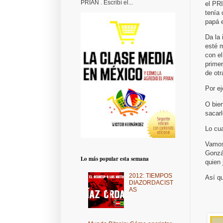
PRIAN . Escribí el...
el PRI
tenía 
papá e
Da la
esté 
con el
primer
de otr
Por e
O bien
sacarl
Lo cua
Vamos 
Gonzá
Lo más popular esta semana
quien 
2012: TIEMPOS
Así q
DIAZORDACIST
AS