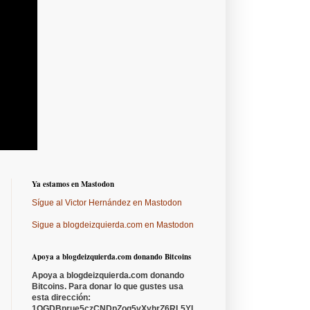
Ya estamos en Mastodon
Sígue al Victor Hernández en Mastodon
Sigue a blogdeizquierda.com en Mastodon
Apoya a blogdeizquierda.com donando Bitcoins
Apoya a blogdeizquierda.com donando
Bitcoins. Para donar lo que gustes usa
esta dirección:
1QGDBprue5czCNDpZoq5vXyhrZ6RL5YL