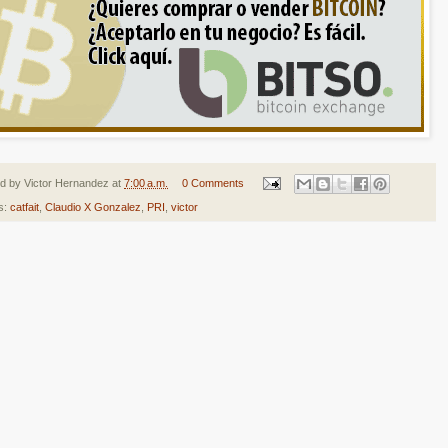
ed by
Victor Hernandez
at
7:00 a.m.
0 Comments
s:
catfait
,
Claudio X Gonzalez
,
PRI
,
victor