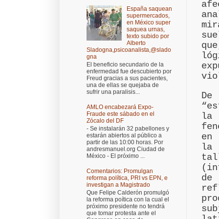
afe
España saquean
an
supermercados,
en México super
mi
saquea urnas,
sue
texto subido por
Alberto
qu
Sladogna,psicoanalista,@slado
ló
gna
ex
El beneficio secundario de la
enfermedad fue descubierto por
vio
Freud gracias a sus pacientes,
una de ellas se quejaba de
sufrir una paralisis...
De
“es
AMLO encabezará Expo-
Fraude este sábado en el
la
Zócalo del DF
fen
- Se instalarán 32 pabellones y
en 
estarán abiertos al público a
partir de las 10:00 horas. Por
la 
andresmanuel.org Ciudad de
tal
México - El próximo ...
(in
Comentarios: Promulgan
de 
reforma política, PRI vs EPN, e
investigan a Magistrado
re
Que Felipe Calderón promulgó
pr
la reforma poítica con la cual el
próximo presidente no tendrá
su
que tomar protesta ante el
lat