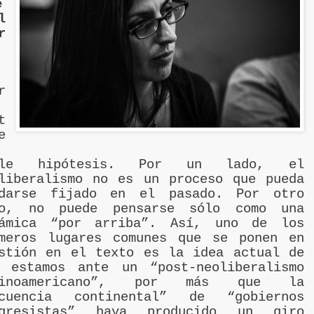
e
l
r
r
t
e
ble hipótesis. Por un lado, el
liberalismo no es un proceso que pueda
edarse fijado en el pasado. Por otro
do, no puede pensarse sólo como una
námica “por arriba”. Así, uno de los
meros lugares comunes que se ponen en
stión en el texto es la idea actual de
 estamos ante un “post-neoliberalismo
tinoamericano”, por más que la
ecuencia continental” de “gobiernos
ogresistas” haya producido un giro