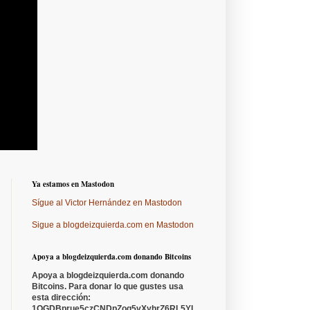
Ya estamos en Mastodon
Sígue al Victor Hernández en Mastodon
Sigue a blogdeizquierda.com en Mastodon
Apoya a blogdeizquierda.com donando Bitcoins
Apoya a blogdeizquierda.com donando
Bitcoins. Para donar lo que gustes usa
esta dirección:
1QGDBprue5czCNDpZoq5vXyhrZ6RL5YL