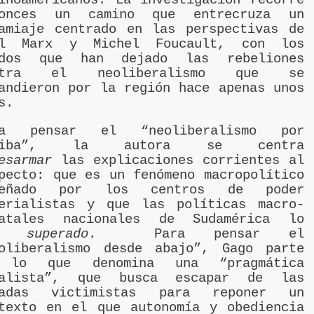
tonces un camino que entrecruza un
amiaje centrado en las perspectivas de
rl Marx y Michel Foucault, con los
ldos que han dejado las rebeliones
ntra el neoliberalismo que se
andieron por la región hace apenas unos
s.
ra pensar el “neoliberalismo por
riba”, la autora se centra
esarmar
las explicaciones corrientes al
pecto: que es un fenómeno macropolítico
señado por los centros de poder
erialistas y que las políticas macro-
tatales nacionales de Sudamérica lo
an
superado
. Para pensar el
oliberalismo desde abajo”, Gago parte
 lo que denomina una “pragmática
talista”, que busca escapar de las
radas victimistas para reponer un
texto en el que autonomía y obediencia