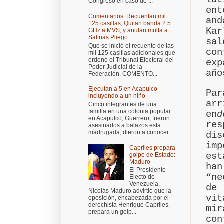
Congreso en caso de ...
en
Comentarios: Recuentan mil
and
125 casillas, Quitan banda 2.5
Ka
GHz a MVS, y anulan multa a
Salinas Pliego
sa
Que se inició el recuento de las
co
mil 125 casillas adicionales que
ordenó el Tribunal Electoral del
exp
Poder Judicial de la
año
Federación. COMENTO...
Ejecutan a 5 en Acapulco
Pa
incluyendo a un niño
ar
Cinco integrantes de una
familia en una colonia popular
en
d
en Acapulco, Guerrero, fueron
res
asesinados a balazos esta
madrugada, dieron a conocer ...
di
imp
Capriles prepara
es
golpe de Estado:
Maduro
h
El Presidente
“ne
Electo de
Venezuela,
de
Nicolás Maduro advirtió que la
vi
oposición, encabezada por el
derechista Henrique Capriles,
mi
prepara un golp...
con