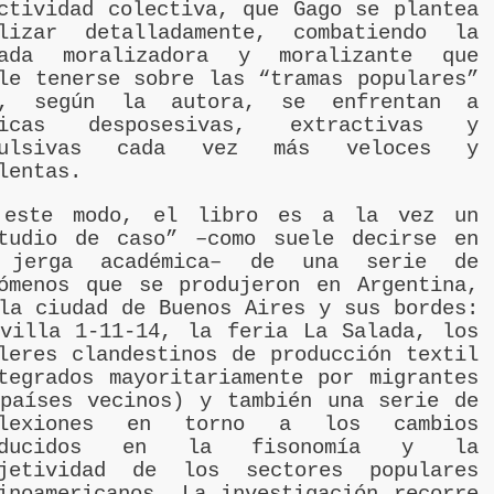
ctividad colectiva, que Gago se plantea
alizar detalladamente, combatiendo la
rada moralizadora y moralizante que
le tenerse sobre las “tramas populares”
e, según la autora, se enfrentan a
gicas desposesivas, extractivas y
pulsivas cada vez más veloces y
lentas.
 este modo, el libro es a la vez un
tudio de caso” –como suele decirse en
 jerga académica– de una serie de
ómenos que se produjeron en Argentina,
la ciudad de Buenos Aires y sus bordes:
villa 1-11-14, la feria La Salada, los
leres clandestinos de producción textil
tegrados mayoritariamente por migrantes
países vecinos) y también una serie de
flexiones en torno a los cambios
oducidos en la fisonomía y la
bjetividad de los sectores populares
inoamericanos. La investigación recorre