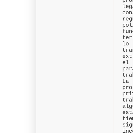
pro
le
con
re
pol
fun
ter
lo
tr
ext
el
pa
tra
La
pr
pri
tr
alg
est
tie
si
inc