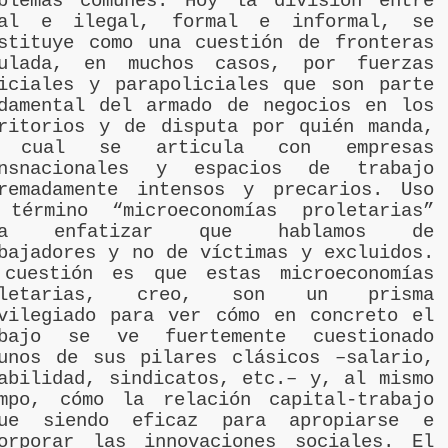
blemas comunes. Hoy la división entre
gal e ilegal, formal e informal, se
stituye como una cuestión de fronteras
gulada, en muchos casos, por fuerzas
iciales y parapoliciales que son parte
damental del armado de negocios en los
ritorios y de disputa por quién manda,
 cual se articula con empresas
ansnacionales y espacios de trabajo
remadamente intensos y precarios. Uso
 término “microeconomías proletarias”
ra enfatizar que hablamos de
bajadores y no de víctimas y excluidos.
 cuestión es que estas microeconomías
oletarias, creo, son un prisma
vilegiado para ver cómo en concreto el
abajo se ve fuertemente cuestionado
unos de sus pilares clásicos –salario,
abilidad, sindicatos, etc.– y, al mismo
mpo, cómo la relación capital-trabajo
gue siendo eficaz para apropiarse e
orporar las innovaciones sociales. El