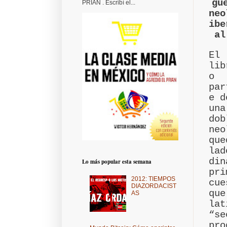
gu
PRIAN . Escribí el...
neo
ibe
al
El
lib
o
par
e d
una
do
neo
qu
la
di
Lo más popular esta semana
pri
2012: TIEMPOS
cue
DIAZORDACIST
que
AS
la
“s
pr