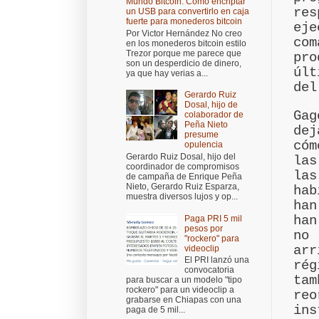
Mundo Bitcoin: Cómo encriptar
res
un USB para convertirlo en caja
fuerte para monederos bitcoin
eje
Por Victor Hernández No creo
com
en los monederos bitcoin estilo
Trezor porque me parece que
pr
son un desperdicio de dinero,
últ
ya que hay verias a...
del
Gerardo Ruiz
Dosal, hijo de
Gag
colaborador de
Peña Nieto
dej
presume
cóm
opulencia
Gerardo Ruiz Dosal, hijo del
la
coordinador de compromisos
las
de campaña de Enrique Peña
Nieto, Gerardo Ruiz Esparza,
hab
muestra diversos lujos y op...
han
han
Paga PRI 5 mil
pesos por
no
"rockero" para
arr
videoclip
El PRI lanzó una
ré
convocatoria
tam
para buscar a un modelo "tipo
rockero" para un videoclip a
reo
grabarse en Chiapas con una
in
paga de 5 mil...