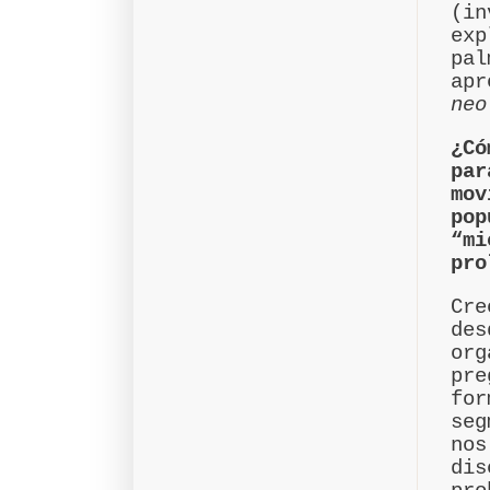
(in
exp
pa
a
neo
¿C
par
mo
po
“m
pro
Cre
de
or
pr
fo
seg
nos
di