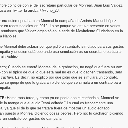
bre coincide con el del secretario particular de Monreal, Juan Luis Valdez,
usa en Twitter la arroba @wicho_23.
z era quien operaba para Monreal la campaña de Andrés Manuel López
or en redes sociales en 2012. Lo se porque yo estuve presente en varias
s reuniones que Valdez organizó en la sede de Movimiento Ciudadano en la
ia Nápoles.
e Monreal debe aclarar por qué pidió un contrato simulado para sus gastos
paña y si quien está operando esa simulación es su secretario particular
Luis Valdez.
erto; Cuando se enteró Monreal de la grabación, no negó que fuera su voz
ó con el típico de que lo que está mal no es que lo cachen transando,
sino
o cachen
. Es decir, no explicó por qué pidió que se simulara un contrato,
ue se quejó de que lo grabaran pidiendo que se simulara un contrato para
mpaña.
TE:
Horas más tarde, y como ya no podía con el escándalo, Monreal se
e la manga que el audio "está editado." Lo cual es francamente una
ía, ya que si de lo que se tratara fuera de mostrar un audio editado,
an puesto a Monreal diciendo cosas peores. Pero no; lo cacharon pidiendo
ar un contrato por gastos de campaña.