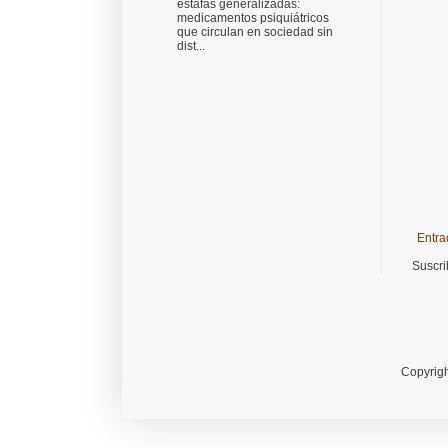
estafas generalizadas:
medicamentos psiquiátricos
que circulan en sociedad sin
dist...
Entra
Suscri
Copyrigh