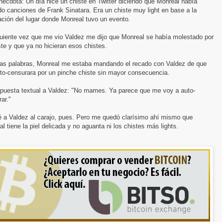
écdota: Un día hice un chiste en Twitter diciendo que Monreal había
o canciones de Frank Sinatara. Era un chiste muy light en base a la
ción del lugar donde Monreal tuvo un evento.
guiente vez que me vio Valdez me dijo que Monreal se había molestado por
ste y que ya no hicieran esos chistes.
ras palabras, Monreal me estaba mandando el recado con Valdez de que
to-censurara por un pinche chiste sin mayor consecuencia.
spuesta textual a Valdez: "No mames. Ya parece que me voy a auto-
ar."
 a Valdez al carajo, pues. Pero me quedó clarísimo ahí mismo que
l tiene la piel delicada y no aguanta ni los chistes más lights.