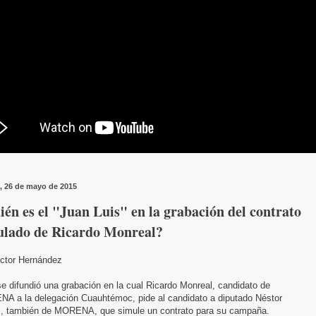
, 26 de mayo de 2015
én es el "Juan Luis" en la grabación del contrato
ulado de Ricardo Monreal?
ictor Hernández
e difundió una grabación en la cual Ricardo Monreal, candidato de
A a la delegación Cuauhtémoc, pide al candidato a diputado Néstor
, también de MORENA, que simule un contrato para su campaña.