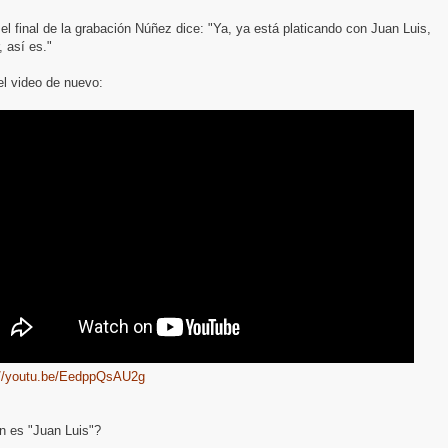
el final de la grabación Núñez dice: "Ya, ya está platicando con Juan Luis,
, así es."
el video de nuevo:
://youtu.be/EedppQsAU2g
n es "Juan Luis"?