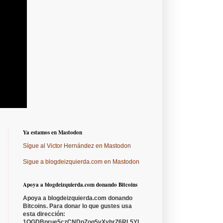
Ya estamos en Mastodon
Sígue al Victor Hernández en Mastodon
Sigue a blogdeizquierda.com en Mastodon
Apoya a blogdeizquierda.com donando Bitcoins
Apoya a blogdeizquierda.com donando
Bitcoins. Para donar lo que gustes usa
esta dirección:
1QGDBprue5czCNDpZoq5vXyhrZ6RL5YL