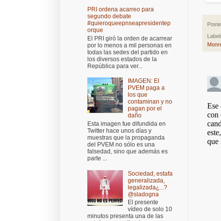
PRI ordena acarreo para
segundo debate
#quieroqueepnseapresidentep
Post
orque
Label
El PRI giró la orden de acarrear
Monre
por lo menos a mil personas en
todas las sedes del partido en
los diversos estados de la
República para ver...
IMAGEN: El
PVEM paga a
los que
contaminan y no
pagan por el
daño
Esta imagen fue difundida en
Twitter hace unos días y
muestras que la propaganda
del PVEM no sólo es una
falsedad, sino que además es
parte ...
Sociedad, estafa
generalizada,
legalizada¿...?
@sladogna
El presente
vídeo de solo 10
minutos presenta una de las