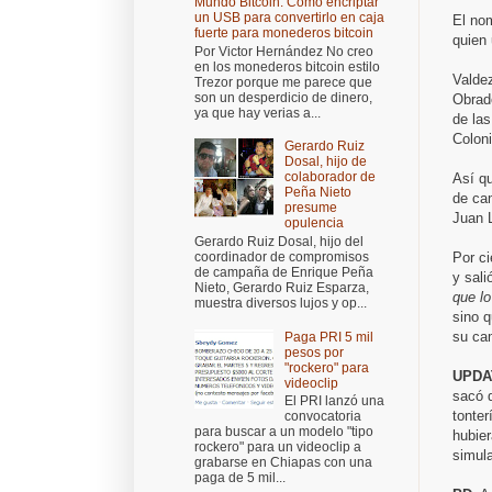
Mundo Bitcoin: Cómo encriptar
un USB para convertirlo en caja
El nom
fuerte para monederos bitcoin
quien 
Por Victor Hernández No creo
en los monederos bitcoin estilo
Valde
Trezor porque me parece que
son un desperdicio de dinero,
Obrad
ya que hay verias a...
de la
Colon
Gerardo Ruiz
Dosal, hijo de
colaborador de
Así qu
Peña Nieto
de cam
presume
Juan 
opulencia
Gerardo Ruiz Dosal, hijo del
Por ci
coordinador de compromisos
de campaña de Enrique Peña
y sali
Nieto, Gerardo Ruiz Esparza,
que l
muestra diversos lujos y op...
sino q
su ca
Paga PRI 5 mil
pesos por
"rockero" para
UPDA
videoclip
sacó d
El PRI lanzó una
tonter
convocatoria
para buscar a un modelo "tipo
hubier
rockero" para un videoclip a
simul
grabarse en Chiapas con una
paga de 5 mil...