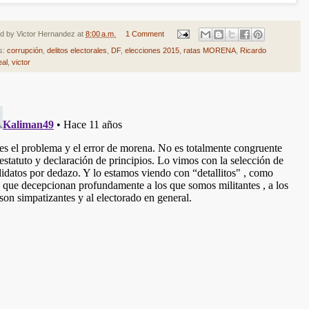
ed by
Victor Hernandez
at
8:00 a.m.
1 Comment
s:
corrupción
,
delitos electorales
,
DF
,
elecciones 2015
,
ratas MORENA
,
Ricardo
al
,
victor