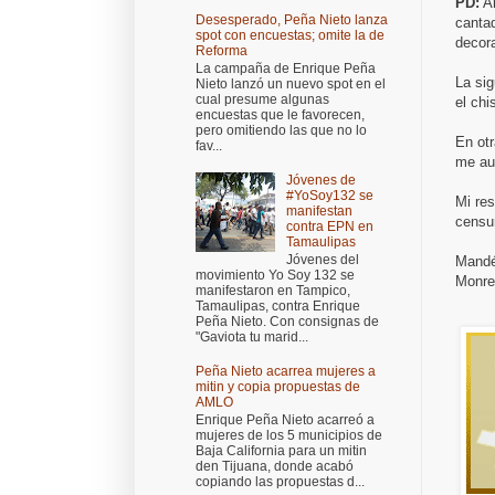
PD:
An
Desesperado, Peña Nieto lanza
cantad
spot con encuestas; omite la de
decora
Reforma
La campaña de Enrique Peña
La si
Nieto lanzó un nuevo spot en el
cual presume algunas
el chi
encuestas que le favorecen,
pero omitiendo las que no lo
En ot
fav...
me au
Jóvenes de
#YoSoy132 se
Mi re
manifestan
censur
contra EPN en
Tamaulipas
Jóvenes del
Mandé
movimiento Yo Soy 132 se
Monrea
manifestaron en Tampico,
Tamaulipas, contra Enrique
Peña Nieto. Con consignas de
"Gaviota tu marid...
Peña Nieto acarrea mujeres a
mitin y copia propuestas de
AMLO
Enrique Peña Nieto acarreó a
mujeres de los 5 municipios de
Baja California para un mitin
den Tijuana, donde acabó
copiando las propuestas d...