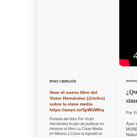
POST CHINGÓN
martes
¿Qui
Vean el nuevo libro del
Victor Hernández (@toliro)
sim
sobre la clase media
https://amzn.to/3pWUWhq
Por V
Portada del libro Por Victor
Ayer s
Hernández Acabo de publicar en
Amazon el libro La Clase Media
MOREN
en México y Cómo la Agredió el
Núñez