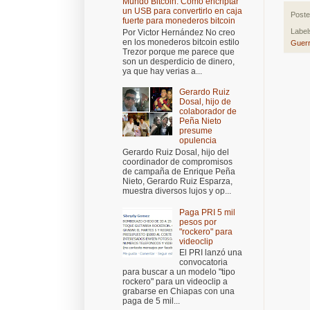
Mundo Bitcoin: Cómo encriptar
un USB para convertirlo en caja
Post
fuerte para monederos bitcoin
Label
Por Victor Hernández No creo
en los monederos bitcoin estilo
Guer
Trezor porque me parece que
son un desperdicio de dinero,
ya que hay verias a...
Gerardo Ruiz
Dosal, hijo de
colaborador de
Peña Nieto
presume
opulencia
Gerardo Ruiz Dosal, hijo del
coordinador de compromisos
de campaña de Enrique Peña
Nieto, Gerardo Ruiz Esparza,
muestra diversos lujos y op...
Paga PRI 5 mil
pesos por
"rockero" para
videoclip
El PRI lanzó una
convocatoria
para buscar a un modelo "tipo
rockero" para un videoclip a
grabarse en Chiapas con una
paga de 5 mil...