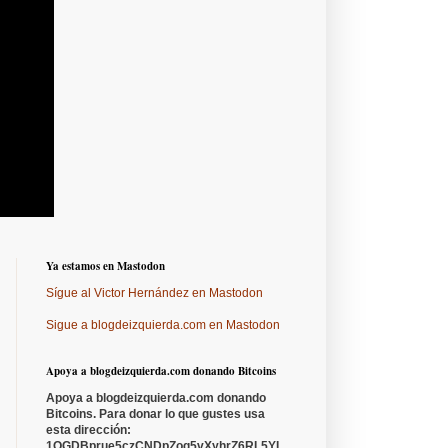
Ya estamos en Mastodon
Sígue al Victor Hernández en Mastodon
Sigue a blogdeizquierda.com en Mastodon
Apoya a blogdeizquierda.com donando Bitcoins
Apoya a blogdeizquierda.com donando
Bitcoins. Para donar lo que gustes usa
esta dirección:
1QGDBprue5czCNDpZoq5vXyhrZ6RL5YL