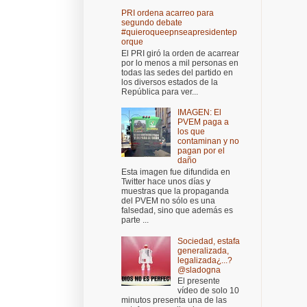
PRI ordena acarreo para
segundo debate
#quieroqueepnseapresidentep
orque
El PRI giró la orden de acarrear
por lo menos a mil personas en
todas las sedes del partido en
los diversos estados de la
República para ver...
IMAGEN: El
PVEM paga a
los que
contaminan y no
pagan por el
daño
Esta imagen fue difundida en
Twitter hace unos días y
muestras que la propaganda
del PVEM no sólo es una
falsedad, sino que además es
parte ...
Sociedad, estafa
generalizada,
legalizada¿...?
@sladogna
El presente
vídeo de solo 10
minutos presenta una de las