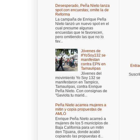
Desesperado, Peña Nieto lanza
spot con encuestas; omite la de
Reforma
La campaña de Enrique Peña
Nieto lanzó un nuevo spot en el
cual presume algunas
encuestas que le favorecen,
pero omitiendo las que no lo
fav...
Jóvenes de
#YoSoy132 se
manifestan
contra EPN en
Entra
Tamaulipas
Jóvenes del
Suscri
movimiento Yo Soy 132 se
manifestaron en Tampico,
Tamaulipas, contra Enrique
Peña Nieto. Con consignas de
"Gaviota tu marid...
Peña Nieto acarrea mujeres a
mitin y copia propuestas de
AMLO
Enrique Peña Nieto acarreó a
mujeres de los 5 municipios de
Baja California para un mitin
den Tijuana, donde acabó
copiando las propuestas d...