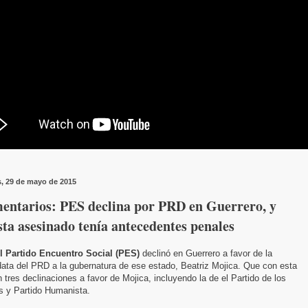
s, 29 de mayo de 2015
entarios: PES declina por PRD en Guerrero, y
sta asesinado tenía antecedentes penales
l Partido Encuentro Social (PES)
declinó en Guerrero a favor de la
ata del PRD a la gubernatura de ese estado, Beatriz Mojica. Que con esta
 tres declinaciones a favor de Mojica, incluyendo la de el Partido de los
s y Partido Humanista.