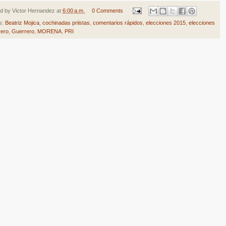
ed by
Victor Hernandez
at
6:00 a.m.
0 Comments
s:
Beatriz Mojica
,
cochinadas priistas
,
comentarios rápidos
,
elecciones 2015
,
elecciones
rero
,
Guerrero
,
MORENA
,
PRI