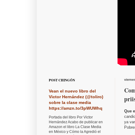
POST CHINGÓN
vierne
Com
Vean el nuevo libro del
Victor Hernández (@toliro)
prii
sobre la clase media
https://amzn.to/3pWUWhq
Que e
candid
Portada del libro Por Victor
ya van
Hernández Acabo de publicar en
Amazon el libro La Clase Media
Pobre
en México y Cómo la Agredió el