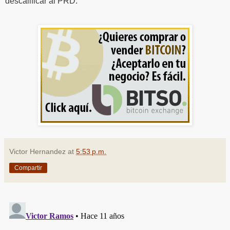
descalificar al PRD.
Victor Hernandez
at
5:53 p.m.
Compartir