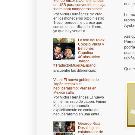
Mundo Bitcoin: Cómo encriptar
que le
un USB para convertirlo en caja
fuerte para monederos bitcoin
Por Victor Hernández No creo
Le re
en los monederos bitcoin estilo
repre
Trezor porque me parece que
Ayotz
son un desperdicio de dinero,
ya que hay verias a...
Así q
La foto del relax:
Porqu
Colosio Viruta y
podría
Beltrones
cual s
Capulina
#ColosioVive
rapiña
Jalisco
#TraductorMujerAEspañol
Que r
Encuentre las diferencias:
Vean: El nuevo gobierno de
Japón rechaza el
neoliberalismo; Prensa en
México calla
Por Victor Hernández El nuevo
primer ministro de Japón, Fumio
Kishida, se pronunció
explícitamente en contra del
neoliberalismo en una entre...
Gerardo Ruiz
Dosal, hijo de
colaborador de