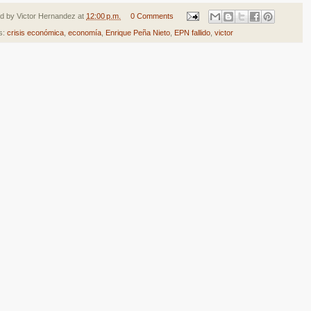
ed by
Victor Hernandez
at
12:00 p.m.
0 Comments
s:
crisis económica
,
economía
,
Enrique Peña Nieto
,
EPN fallido
,
victor