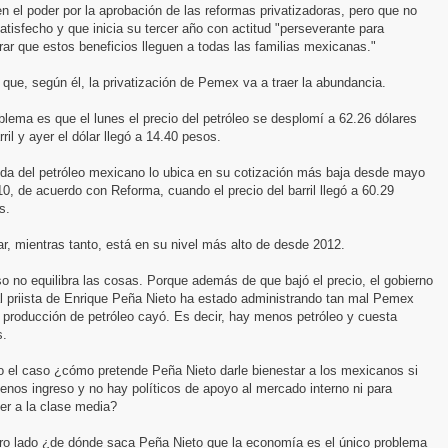
en el poder por la aprobación de las reformas privatizadoras, pero que no
atisfecho y que inicia su tercer año con actitud "perseverante para
ar que estos beneficios lleguen a todas las familias mexicanas."
que, según él, la privatización de Pemex va a traer la abundancia.
blema es que el lunes el precio del petróleo se desplomí a 62.26 dólares
rril y ayer el dólar llegó a 14.40 pesos.
ída del petróleo mexicano lo ubica en su cotización más baja desde mayo
0, de acuerdo con Reforma, cuando el precio del barril llegó a 60.29
s.
ar, mientras tanto, está en su nivel más alto de desde 2012.
o no equilibra las cosas. Porque además de que bajó el precio, el gobierno
l priista de Enrique Peña Nieto ha estado administrando tan mal Pemex
 producción de petróleo cayó. Es decir, hay menos petróleo y cuesta
.
o el caso ¿cómo pretende Peña Nieto darle bienestar a los mexicanos si
nos ingreso y no hay políticos de apoyo al mercado interno ni para
er a la clase media?
tro lado ¿de dónde saca Peña Nieto que la economía es el único problema