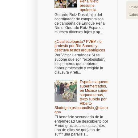
Peña Nieto
presume
Post
opulencia
Gerardo Ruiz Dosal, hijo del
Label
coordinador de compromisos
de campaña de Enrique Peña
Nieto, Gerardo Ruiz Esparza,
muestra diversos lujos y op...
¿Cuál ecologista? PVEM no
protestó por Río Sonora y
destruye restos arqueológicos
Por Victor Hernández Si se
supone que son "ecologistas",
los primeros que debieron
haber protestado y exigido la
clausura y reti...
España saquean
supermercados,
en México super
saquea urnas,
texto subido por
Alberto
Sladogna,psicoanalista,@slado
gna
El beneficio secundario de la
enfermedad fue descubierto por
Freud gracias a sus pacientes,
una de ellas se quejaba de
sufrir una paralisis...