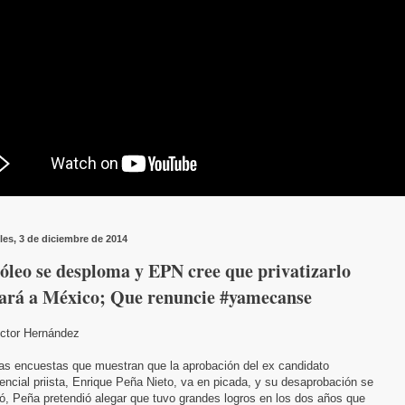
les, 3 de diciembre de 2014
óleo se desploma y EPN cree que privatizarlo
vará a México; Que renuncie #yamecanse
ictor Hernández
las encuestas que muestran que la aprobación del ex candidato
encial priista, Enrique Peña Nieto, va en picada, y su desaprobación se
ó, Peña pretendió alegar que tuvo grandes logros en los dos años que