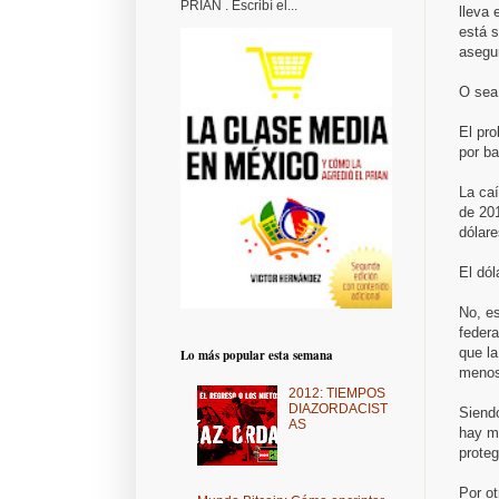
PRIAN . Escribí el...
lleva 
está s
asegur
O sea 
El pro
por ba
La ca
de 201
dólare
El dól
No, es
federa
que la
Lo más popular esta semana
menos
2012: TIEMPOS
DIAZORDACIST
Siend
AS
hay me
proteg
Por o