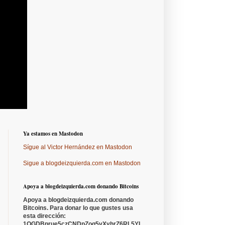
Ya estamos en Mastodon
Sígue al Victor Hernández en Mastodon
Sigue a blogdeizquierda.com en Mastodon
Apoya a blogdeizquierda.com donando Bitcoins
Apoya a blogdeizquierda.com donando
Bitcoins. Para donar lo que gustes usa
esta dirección:
1QGDBprue5czCNDpZoq5vXyhrZ6RL5YL