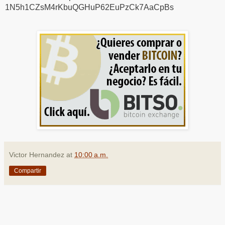
1N5h1CZsM4rKbuQGHuP62EuPzCk7AaCpBs
Victor Hernandez
at
10:00 a.m.
Compartir