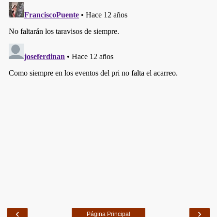
‹
›
Página Principal