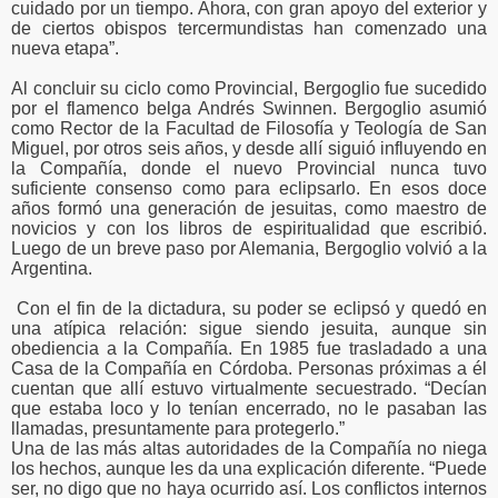
cuidado por un tiempo. Ahora, con gran apoyo del exterior y
de ciertos obispos tercermundistas han comenzado una
nueva etapa”.
Al concluir su ciclo como Provincial, Bergoglio fue sucedido
por el flamenco belga Andrés Swinnen. Bergoglio asumió
como Rector de la Facultad de Filosofía y Teología de San
Miguel, por otros seis años, y desde allí siguió influyendo en
la Compañía, donde el nuevo Provincial nunca tuvo
suficiente consenso como para eclipsarlo. En esos doce
años formó una generación de jesuitas, como maestro de
novicios y con los libros de espiritualidad que escribió.
Luego de un breve paso por Alemania, Bergoglio volvió a la
Argentina.
Con el fin de la dictadura, su poder se eclipsó y quedó en
una atípica relación: sigue siendo jesuita, aunque sin
obediencia a la Compañía. En 1985 fue trasladado a una
Casa de la Compañía en Córdoba. Personas próximas a él
cuentan que allí estuvo virtualmente secuestrado. “Decían
que estaba loco y lo tenían encerrado, no le pasaban las
llamadas, presuntamente para protegerlo.”
Una de las más altas autoridades de la Compañía no niega
los hechos, aunque les da una explicación diferente. “Puede
ser, no digo que no haya ocurrido así. Los conflictos internos