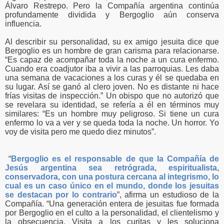
Álvaro Restrepo. Pero la Compañía argentina continúa
profundamente dividida y Bergoglio aún conserva
influencia.
Al describir su personalidad, su ex amigo jesuita dice que
Bergoglio es un hombre de gran carisma para relacionarse.
“Es capaz de acompañar toda la noche a un cura enfermo.
Cuando era coadjutor iba a vivir a las parroquias. Les daba
una semana de vacaciones a los curas y él se quedaba en
su lugar. Así se ganó al clero joven. No es distante ni hace
frías visitas de inspección.” Un obispo que no autorizó que
se revelara su identidad, se refería a él en términos muy
similares: “Es un hombre muy peligroso. Si tiene un cura
enfermo lo va a ver y se queda toda la noche. Un horror. Yo
voy de visita pero me quedo diez minutos”.
“
Bergoglio es el responsable de que la Compañía de
Jesús argentina sea retrógrada, espiritualista,
conservadora, con una postura cercana al integrismo, lo
cual es un caso único en el mundo, donde los jesuitas
se destacan por lo contrario
”, afirma un estudioso de la
Compañía. “Una generación entera de jesuitas fue formada
por Bergoglio en el culto a la personalidad, el clientelismo y
la obsecuencia. Visita a los curitas y les soluciona