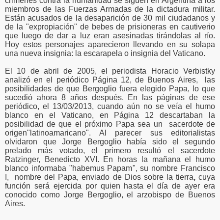
crimenes contra la humanidad se siguen en Argentina a los
miembros de las Fuerzas Armadas de la dictadura militar.
Están acusados de la desaparición de 30 mil ciudadanos y
de la "expropiación" de bebes de prisioneras en cautiverio
que luego de dar a luz eran asesinadas tirándolas al río.
Hoy estos personajes aparecieron llevando en su solapa
una nueva insignia: la escarapela o insignia del Vaticano.
El 10 de abril de 2005, el periodista Horacio Verbistky
analizó en el periódico Página 12, de Buenos Aires, las
posibilidades de que Bergoglio fuera elegido Papa, lo que
sucedió ahora 8 años después. En las páginas de ese
periódico, el 13/03/2013, cuando aún no se veía el humo
blanco en el Vaticano, en Página 12 descartaban la
posibilidad de que el próximo Papa sea un sacerdote de
origen"latinoamaricano". Al parecer sus editorialistas
olvidaron que Jorge Bergoglio había sido el segundo
prelado más votado, el primero resultó el sacerdote
Ratzinger, Benedicto XVI. En horas la mañana el humo
blanco informaba "habemus Papam", su nombre Francisco
I, nombre del Papa, enviado de Dios sobre la tierra
,
cuya
función será ejercida por quien hasta el día de ayer era
conocido como Jorge Bergoglio, el arzobispo de Buenos
Aires.