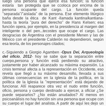
luego una persona que ejerce esa función; la función
estaría tan protegida que se ccoloca por encima de la
persona ocupante del cargo. La función queda
"separada"/"aislada" de la persona. Ese elemento litúrgico
baña desde la ética de Kant -llamada kantina/kantiana-
hasta la teoría "pura del derecho" de Hans Kelsen; esa
función opera, por ejemplo, en la presidencia al margen del
inteligente o del pen...tecostes que ocupe el cargo. Las
desgracias de Argentina con el presidente Menen y las de
México con el presidente Calderón no dependieron, según
esa teoría, de los personajes citados;
c.-Siguiendo a Giorgio Agamben -
Opus Dei, Arqueología
del oficio
,
2012
- hoy se sabe que la separación entre
cuerpo,persona y función está perdiendo su atractivo,
justamente por haber alcanzado su máxima expansión. La
crisis terminal afecta a la representación en Occidente, eso
revela que llegó a su máximo desarrollo, llevada a sus
últimas consecuencias en la iglesia de la política, en la
política de la Iglesia la "representación" está dejando de
funcionar. Allí reaparece otra vez el nudo entre función,
oficio, persona y cuerpo destinado a ejercer, a oficiar ¿Se
puede separarlos? ¿No están anudados? Al menos en
psicoanálisis no hay función sin una persona que ocupe con
su cuerpo el lugar del analista. A partir de aquí les dejo un