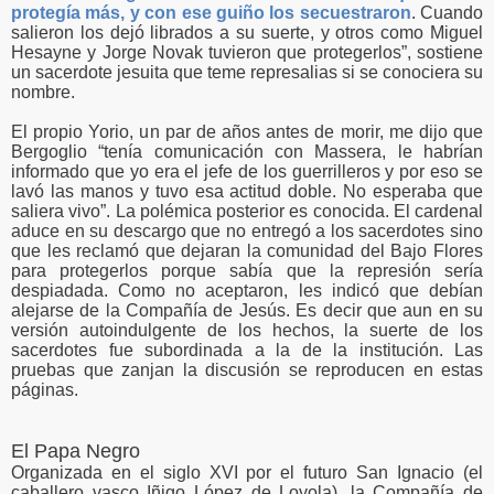
protegía más, y con ese guiño los secuestraron
. Cuando
salieron los dejó librados a su suerte, y otros como Miguel
Hesayne y Jorge Novak tuvieron que protegerlos”, sostiene
un sacerdote jesuita que teme represalias si se conociera su
nombre.
El propio Yorio, un par de años antes de morir, me dijo que
Bergoglio “tenía comunicación con Massera, le habrían
informado que yo era el jefe de los guerrilleros y por eso se
lavó las manos y tuvo esa actitud doble. No esperaba que
saliera vivo”. La polémica posterior es conocida. El cardenal
aduce en su descargo que no entregó a los sacerdotes sino
que les reclamó que dejaran la comunidad del Bajo Flores
para protegerlos porque sabía que la represión sería
despiadada. Como no aceptaron, les indicó que debían
alejarse de la Compañía de Jesús. Es decir que aun en su
versión autoindulgente de los hechos, la suerte de los
sacerdotes fue subordinada a la de la institución. Las
pruebas que zanjan la discusión se reproducen en estas
páginas.
El Papa Negro
Organizada en el siglo XVI por el futuro San Ignacio (el
caballero vasco Iñigo López de Loyola), la Compañía de