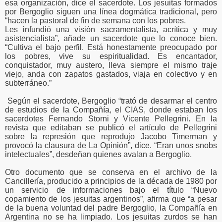
esa organización, dice el sacerdote. Los jesuitas formados
por Bergoglio siguen una línea dogmática tradicional, pero
“hacen la pastoral de fin de semana con los pobres.
Les infundió una visión sacramentalista, acrítica y muy
asistencialista”, añade un sacerdote que lo conoce bien.
“Cultiva el bajo perfil. Está honestamente preocupado por
los pobres, vive su espiritualidad. Es encantador,
conquistador, muy austero, lleva siempre el mismo traje
viejo, anda con zapatos gastados, viaja en colectivo y en
subterráneo.”
Según el sacerdote, Bergoglio “trató de desarmar el centro
de estudios de la Compañía, el CIAS, donde estaban los
sacerdotes Fernando Storni y Vicente Pellegrini. En la
revista que editaban se publicó el artículo de Pellegrini
sobre la represión que reprodujo Jacobo Timerman y
provocó la clausura de La Opinión”, dice. “Eran unos snobs
intelectuales”, desdeñan quienes avalan a Bergoglio.
Otro documento que se conserva en el archivo de la
Cancillería, producido a principios de la década de 1980 por
un servicio de informaciones bajo el título “Nuevo
copamiento de los jesuitas argentinos”, afirma que “a pesar
de la buena voluntad del padre Bergoglio, la Compañía en
Argentina no se ha limpiado. Los jesuitas zurdos se han