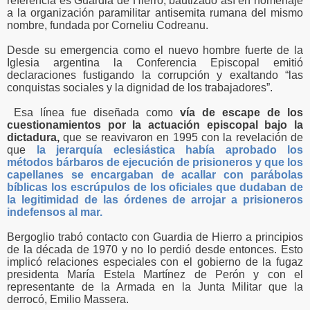
referencia es Guardia de Hierro, bautizado así en homenaje
a la organización paramilitar antisemita rumana del mismo
nombre, fundada por Corneliu Codreanu.
Desde su emergencia como el nuevo hombre fuerte de la
Iglesia argentina la Conferencia Episcopal emitió
declaraciones fustigando la corrupción y exaltando “las
conquistas sociales y la dignidad de los trabajadores”.
Esa línea fue diseñada como
vía de escape de los
cuestionamientos por la actuación episcopal bajo la
dictadura,
que se reavivaron en 1995 con la revelación de
que
la jerarquía eclesiástica había aprobado los
métodos bárbaros de ejecución de prisioneros y que los
capellanes se encargaban de acallar con parábolas
bíblicas los escrúpulos de los oficiales que dudaban de
la legitimidad de las órdenes de arrojar a prisioneros
indefensos al mar.
Bergoglio trabó contacto con Guardia de Hierro a principios
de la década de 1970 y no lo perdió desde entonces. Esto
implicó relaciones especiales con el gobierno de la fugaz
presidenta María Estela Martínez de Perón y con el
representante de la Armada en la Junta Militar que la
derrocó, Emilio Massera.