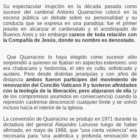
Su espectacular irrupción en la década pasada como
sucesor del cardenal Antonio Quarracino colocó en la
escena pública un debate sobre su personalidad y su
conducta que se expresa en una paradoja: fue el primer
jesuita en alcanzar el cardenalato y el arzobispado de
Buenos Aires y sin embargo
carece de toda relación con
la Compañía de Jesús, donde su nombre es denostado.
Que Quarracino lo haya elegido como sucesor sólo
sorprendió a quienes se fijaban en aspectos exteriores: uno
era chabacano y hedonista, el otro es culto, sofisticado y
austero. Pero desde distintas jerarquías y con años de
distancia
ambos fueron partícipes del movimiento de
renovación del Concilio Vaticano II y tuvieron afinidades
con la teología de la liberación, pero abjuraron de ella
(y
de los compromisos asumidos en consecuencia) cuando la
represión castrense desconoció cualquier límite y se volvió
incluso hacia el interior de la Iglesia.
La conversión de Quarracino se produjo en 1971 durante la
dictadura del general Alejandro Lanusse luego de haber
afirmado, en mayo de 1968, que “una cierta violencia” era
necesaria para “una auténtica y profunda renovación de