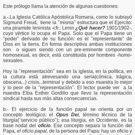
Este prólogo llama la atención de algunas cuestiones:
a.-.La Iglesia Católica Apóstolica Romana, como lo subrayó
Sigmund Freud, tiene la "misma" estructura que el Ejercito:
una piramide leninista -cfr.: Lenin
¿Qué hacer?
1901/1902-,
cuyo vértice lo ocupa el Papa. Solo que el Papa tiene un
"poder" derivado de su función: es el "representante" de
Dios en la tierra. En forma descriptiva ambas instituciones
son o siguen siendo con un pre-eminente componente
homosexual, es decir, está constituida por hombres -homo-
sexuales.
Hoy la "representación" sea en la iglesia, en la política, en
la cultura está atrevesando una seria(cómica, trágica,
obscena...) crisis...terminal y debido a eso muestra lo mejor
y lo peor de la "representación". El lector puede ver a la
maestra Elba Esther Gordillo que llevo la representación
sindical hasta sus más altas consecuencias.
b.- El ejercicio de la función papal se orienta por un
concepto teológico: el
Opus Dei
, término técnico de la
liturgía("servicio público"); esa liturgia, en Occidente, es la
base nodal del
oficio
. Ese concepto separa la función del
Papa
, el oficio papal,
de la persona del Papa: hay un oficio y