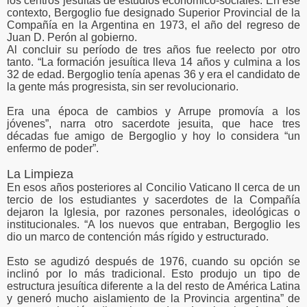
los centros jesuitas de estudios económico-sociales. En ese
contexto, Bergoglio fue designado Superior Provincial de la
Compañía en la Argentina en 1973, el año del regreso de
Juan D. Perón al gobierno.
Al concluir su período de tres años fue reelecto por otro
tanto. “La formación jesuítica lleva 14 años y culmina a los
32 de edad. Bergoglio tenía apenas 36 y era el candidato de
la gente más progresista, sin ser revolucionario.
Era una época de cambios y Arrupe promovía a los
jóvenes”, narra otro sacerdote jesuita, que hace tres
décadas fue amigo de Bergoglio y hoy lo considera “un
enfermo de poder”.
La Limpieza
En esos años posteriores al Concilio Vaticano II cerca de un
tercio de los estudiantes y sacerdotes de la Compañía
dejaron la Iglesia, por razones personales, ideológicas o
institucionales. “A los nuevos que entraban, Bergoglio les
dio un marco de contención más rígido y estructurado.
Esto se agudizó después de 1976, cuando su opción se
inclinó por lo más tradicional. Esto produjo un tipo de
estructura jesuítica diferente a la del resto de América Latina
y generó mucho aislamiento de la Provincia argentina” de