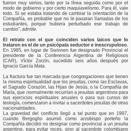
fueron muy serios, tanto por la línea seguida como por el
modo de gobierno y por cierto maquiavelismo. Para él, vale
todo. Si se estaba tratando de cambiar la orientación de la
Compañía, es probable que no le pasaran llamadas de los
estudiantes, porque hubiera perturbado ese trabajo de
cambio”, admite.
El retrato con el que coinciden varios laicos que lo
trataron es el de un psicópata seductor e inescrupuloso
.
En 1985, en lugar de Swinnen fue designado Provincial el
presidente de la Conferencia Argentina de Religiosos
(CAR), Víctor Zorzín, sucedido seis años después por
Ignacio García Mata.
La fractura fue tan marcada que congregaciones que tienen
la misma espiritualidad que los jesuitas, como las Esclavas,
el Sagrado Corazón, las Hijas de Jesús, o la Compañía de
María, que normalmente recurrían a jesuitas argentinos para
sus ejercicios espirituales anuales o para sus cursos de
teología, comenzaron a invitar a sacerdotes jesuitas de otras
nacionalidades.
La gravedad del conflicto llegó a tal punto que en 1997,
cuando Bergoglio asumió como arzobispo porteño la
Compañía decidió no designar como provincial a un jesuita
argentino, para evitar roces, sino al sacerdote colombiano