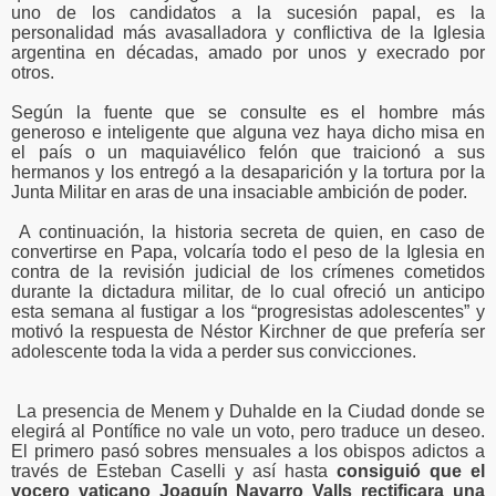
uno de los candidatos a la sucesión papal, es la
personalidad más avasalladora y conflictiva de la Iglesia
argentina en décadas, amado por unos y execrado por
otros.
Según la fuente que se consulte es el hombre más
generoso e inteligente que alguna vez haya dicho misa en
el país o un maquiavélico felón que traicionó a sus
hermanos y los entregó a la desaparición y la tortura por la
Junta Militar en aras de una insaciable ambición de poder.
A continuación, la historia secreta de quien, en caso de
convertirse en Papa, volcaría todo el peso de la Iglesia en
contra de la revisión judicial de los crímenes cometidos
durante la dictadura militar, de lo cual ofreció un anticipo
esta semana al fustigar a los “progresistas adolescentes” y
motivó la respuesta de Néstor Kirchner de que prefería ser
adolescente toda la vida a perder sus convicciones.
La presencia de Menem y Duhalde en la Ciudad donde se
elegirá al Pontífice no vale un voto, pero traduce un deseo.
El primero pasó sobres mensuales a los obispos adictos a
través de Esteban Caselli y así hasta
consiguió que el
vocero vaticano Joaquín Navarro Valls rectificara una