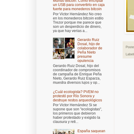
Mundo Bitcoin: Cómo encriptar
un USB para convertirlo en caja
fuerte para monederos bitcoin
Por Victor Hernández No creo
en los monederos bitcoin estilo
Trezor porque me parece que
son un desperdicio de dinero,
ya que hay verias a...
Gerardo Ruiz
Dosal, hijo de
Post
colaborador de
Peña Nieto
Label
presume
opulencia
Gerardo Ruiz Dosal, hijo del
coordinador de compromisos
de campaña de Enrique Peña
Nieto, Gerardo Ruiz Esparza,
muestra diversos lujos y op...
¿Cuál ecologista? PVEM no
protestó por Río Sonora y
destruye restos arqueológicos
Por Victor Hernández Si se
supone que son "ecologistas",
los primeros que debieron
haber protestado y exigido la
clausura y reti...
España saquean