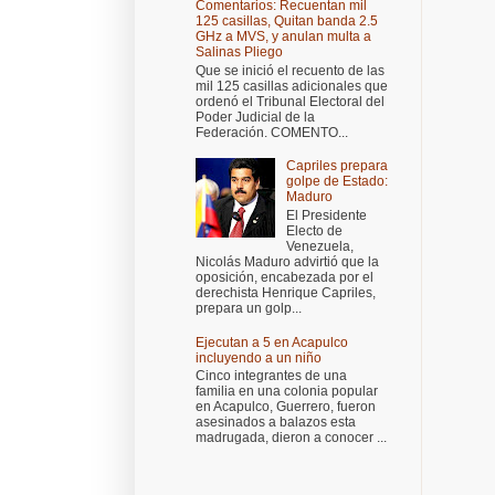
Comentarios: Recuentan mil
125 casillas, Quitan banda 2.5
GHz a MVS, y anulan multa a
Salinas Pliego
Que se inició el recuento de las
mil 125 casillas adicionales que
ordenó el Tribunal Electoral del
Poder Judicial de la
Federación. COMENTO...
Capriles prepara
golpe de Estado:
Maduro
El Presidente
Electo de
Venezuela,
Nicolás Maduro advirtió que la
oposición, encabezada por el
derechista Henrique Capriles,
prepara un golp...
Ejecutan a 5 en Acapulco
incluyendo a un niño
Cinco integrantes de una
familia en una colonia popular
en Acapulco, Guerrero, fueron
asesinados a balazos esta
madrugada, dieron a conocer ...