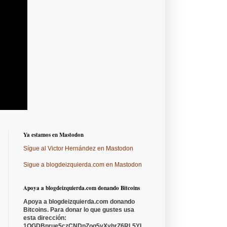
Ya estamos en Mastodon
Sígue al Victor Hernández en Mastodon
Sigue a blogdeizquierda.com en Mastodon
Apoya a blogdeizquierda.com donando Bitcoins
Apoya a blogdeizquierda.com donando
Bitcoins. Para donar lo que gustes usa
esta dirección:
1QGDBprue5czCNDpZoq5vXyhrZ6RL5YL