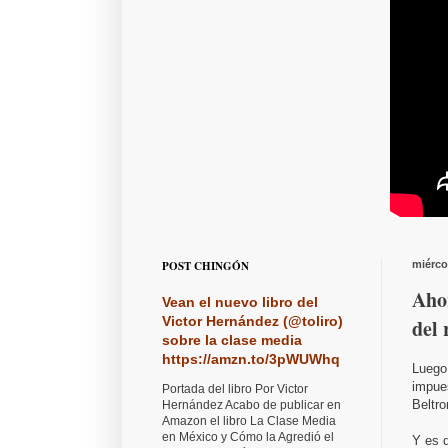
POST CHINGÓN
miérco
Aho
Vean el nuevo libro del
Victor Hernández (@toliro)
del 
sobre la clase media
https://amzn.to/3pWUWhq
Luego
impues
Portada del libro Por Victor
Beltr
Hernández Acabo de publicar en
Amazon el libro La Clase Media
en México y Cómo la Agredió el
Y es q