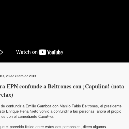
les, 23 de enero de 2013
ra EPN confunde a Beltrones con ¡Capulina! (nota
relax)
 de confundir a Emilio Gamboa con Manlio Fabio Beltrones, el presidente
to Enrique Peña Nieto volvió a confundir a las personas, ahora al propio
ones con el comediante
Capulina
.
ue el parecido físico entre estos dos personajes, dicen algunos