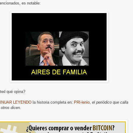
encionados, es notable:
ted qué opina?
INUAR LEYENDO
la historia completa en:
PRI-lenio
,
el periódico que calla
 otros dicen
.