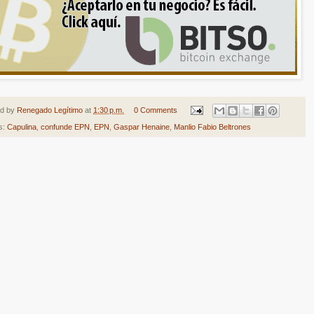
ed by
Renegado Legítimo
at
1:30 p.m.
0 Comments
s:
Capulina
,
confunde EPN
,
EPN
,
Gaspar Henaine
,
Manlio Fabio Beltrones