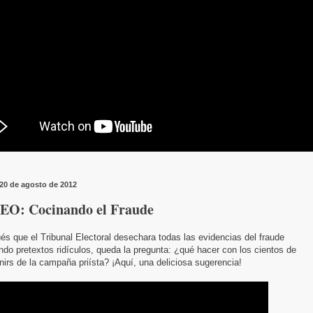
 20 de agosto de 2012
EO: Cocinando el Fraude
s que el Tribunal Electoral desechara todas las evidencias del fraude
ando pretextos ridículos, queda la pregunta: ¿qué hacer con los cientos de
irs de la campaña priísta? ¡Aquí, una deliciosa sugerencia!