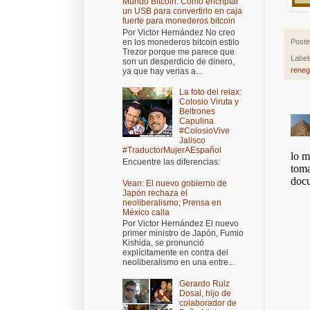
Mundo Bitcoin: Cómo encriptar
un USB para convertirlo en caja
fuerte para monederos bitcoin
Por Victor Hernández No creo
en los monederos bitcoin estilo
Post
Trezor porque me parece que
Label
son un desperdicio de dinero,
reneg
ya que hay verias a...
La foto del relax:
Colosio Viruta y
Beltrones
Capulina
#ColosioVive
Jalisco
#TraductorMujerAEspañol
Encuentre las diferencias:
Vean: El nuevo gobierno de
Japón rechaza el
neoliberalismo; Prensa en
México calla
Por Victor Hernández El nuevo
primer ministro de Japón, Fumio
Kishida, se pronunció
explícitamente en contra del
neoliberalismo en una entre...
Gerardo Ruiz
Dosal, hijo de
colaborador de