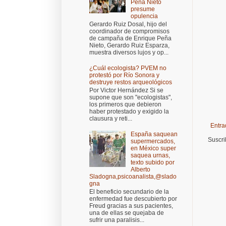
Peña Nieto
presume
opulencia
Gerardo Ruiz Dosal, hijo del
coordinador de compromisos
de campaña de Enrique Peña
Nieto, Gerardo Ruiz Esparza,
muestra diversos lujos y op...
¿Cuál ecologista? PVEM no
protestó por Río Sonora y
destruye restos arqueológicos
Por Victor Hernández Si se
supone que son "ecologistas",
los primeros que debieron
haber protestado y exigido la
clausura y reti...
Entra
España saquean
Suscri
supermercados,
en México super
saquea urnas,
texto subido por
Alberto
Sladogna,psicoanalista,@slado
gna
El beneficio secundario de la
enfermedad fue descubierto por
Freud gracias a sus pacientes,
una de ellas se quejaba de
sufrir una paralisis...