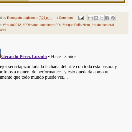
ed by
Renegado Legítimo
at
7:27 p.m.
1 Comment
s:
#fraude2012
,
#PRImates
,
cochinero PRI
,
Enrique Peña Nieto
,
fraude electoral
,
adol