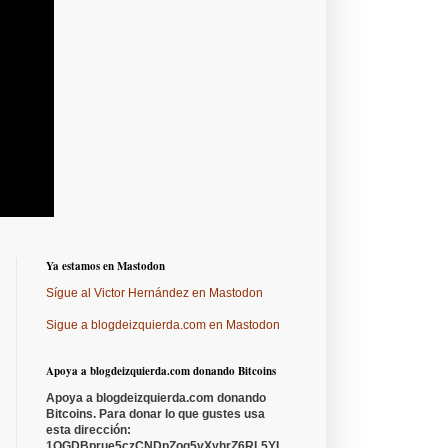
Ya estamos en Mastodon
Sígue al Victor Hernández en Mastodon
Sigue a blogdeizquierda.com en Mastodon
Apoya a blogdeizquierda.com donando Bitcoins
Apoya a blogdeizquierda.com donando
Bitcoins. Para donar lo que gustes usa
esta dirección:
1QGDBprue5czCNDpZoq5vXyhrZ6RL5YL