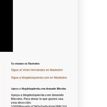
Ya estamos en Mastodon
Sígue al Victor Hernández en Mastodon
Sigue a blogdeizquierda.com en Mastodon
Apoya a blogdeizquierda.com donando Bitcoins
Apoya a blogdeizquierda.com donando
Bitcoins. Para donar lo que gustes usa
esta dirección:
1QGDBprue5czCNDpZoq5vXyhrZ6RL5YL