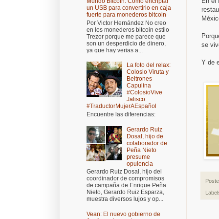
En el 
Mundo Bitcoin: Cómo encriptar
un USB para convertirlo en caja
resta
fuerte para monederos bitcoin
México
Por Victor Hernández No creo
en los monederos bitcoin estilo
Porque
Trezor porque me parece que
son un desperdicio de dinero,
se viv
ya que hay verias a...
Y de 
La foto del relax:
Colosio Viruta y
Beltrones
Capulina
#ColosioVive
Jalisco
#TraductorMujerAEspañol
Encuentre las diferencias:
Gerardo Ruiz
Dosal, hijo de
colaborador de
Peña Nieto
presume
opulencia
Gerardo Ruiz Dosal, hijo del
coordinador de compromisos
Post
de campaña de Enrique Peña
Nieto, Gerardo Ruiz Esparza,
Label
muestra diversos lujos y op...
Vean: El nuevo gobierno de