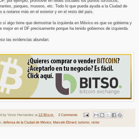
DF, por ejemplo, promover en redes sociales los puntos turísticos,
urantes, parques, museos, etc. Todo lo que pueda ayuda a la Ciudad de
 a notarse más en el exterior y en el resto del país.
 si algo tiene que demostrar la izquierda en México es que se gobierna y
e mejor en el DF precisamente porque ha tenido gobiernos de izquierda.
eso las evidencias abundan.
ed by
Victor Hernandez
at
12:30 p.m.
2 Comments
s:
defensa de la Ciudad de México
,
Marcelo Ebrard
,
turismo
,
victor