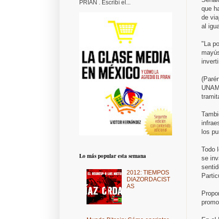
PRIAN . Escribí el...
que ha
de via
al igu
"La po
mayús
invert
(Parén
UNAM,
tramit
Tambié
infrae
los pu
Todo l
Lo más popular esta semana
se inv
sentid
2012: TIEMPOS
Partic
DIAZORDACIST
AS
Propo
promo