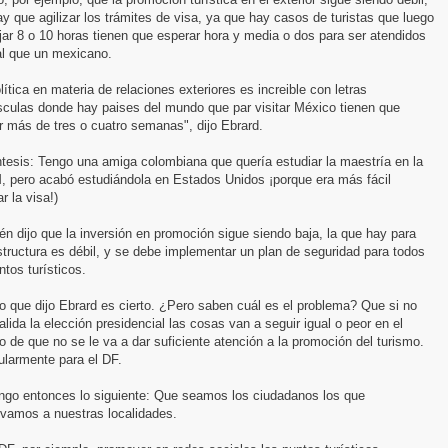
y que agilizar los trámites de visa, ya que hay casos de turistas que luego
jar 8 o 10 horas tienen que esperar hora y media o dos para ser atendidos
al que un mexicano.
lítica en materia de relaciones exteriores es increible con letras
culas donde hay paises del mundo que par visitar México tienen que
ir más de tres o cuatro semanas", dijo Ebrard.
tesis: Tengo una amiga colombiana que quería estudiar la maestría en la
 pero acabó estudiándola en Estados Unidos ¡porque era más fácil
ar la visa!)
n dijo que la inversión en promoción sigue siendo baja, la que hay para
structura es débil, y se debe implementar un plan de seguridad para todos
ntos turísticos.
o que dijo Ebrard es cierto. ¿Pero saben cuál es el problema? Que si no
alida la elección presidencial las cosas van a seguir igual o peor en el
o de que no se le va a dar suficiente atención a la promoción del turismo.
ularmente para el DF.
ngo entonces lo siguiente: Que seamos los ciudadanos los que
vamos a nuestras localidades.