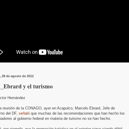
, 28 de agosto de 2012
Ebrard y el turismo
ictor Hernández
a reunión de la CONAGO, ayer en Acapulco, Marcelo Ebrard, Jefe de
rno del DF,
señaló
que muchas de las recomendaciones que han hecho los
adores al gobierno federal en materia de turismo no se han hecho.
, por ejemplo, que la promoción turística en el exterior sigue siendo débil;