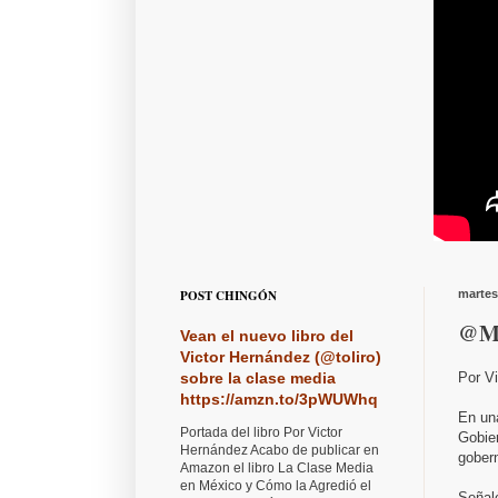
POST CHINGÓN
martes
@M_
Vean el nuevo libro del
Victor Hernández (@toliro)
Por V
sobre la clase media
https://amzn.to/3pWUWhq
En un
Portada del libro Por Victor
Gobie
Hernández Acabo de publicar en
gobern
Amazon el libro La Clase Media
en México y Cómo la Agredió el
Señaló