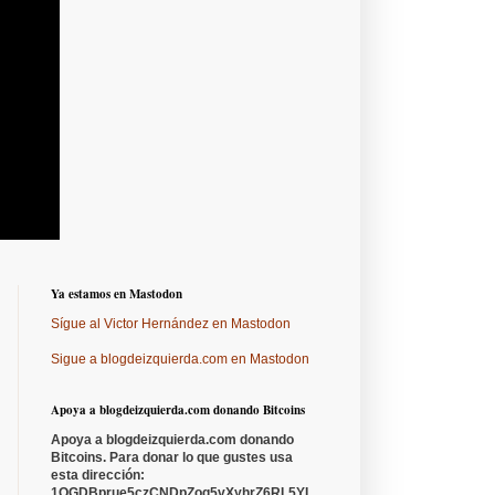
Ya estamos en Mastodon
Sígue al Victor Hernández en Mastodon
Sigue a blogdeizquierda.com en Mastodon
Apoya a blogdeizquierda.com donando Bitcoins
Apoya a blogdeizquierda.com donando
Bitcoins. Para donar lo que gustes usa
esta dirección:
1QGDBprue5czCNDpZoq5vXyhrZ6RL5YL