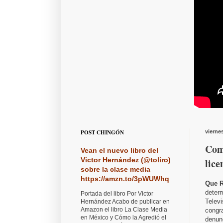
POST CHINGÓN
vierne
Com
Vean el nuevo libro del
Victor Hernández (@toliro)
lice
sobre la clase media
https://amzn.to/3pWUWhq
Que R
determ
Portada del libro Por Victor
Telev
Hernández Acabo de publicar en
Amazon el libro La Clase Media
congra
en México y Cómo la Agredió el
denunc