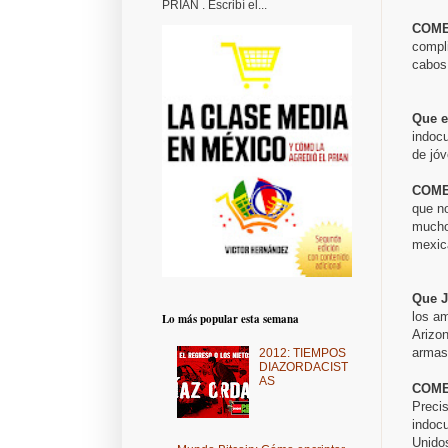
PRIAN . Escribí el...
COME
compli
cabos 
Que e
indoc
de jó
COME
que n
mucho
mexic
Que J
los am
Lo más popular esta semana
Arizon
armas
2012: TIEMPOS
DIAZORDACIST
AS
COME
Preci
indoc
Unidos