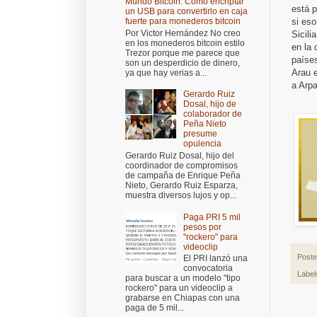
Mundo Bitcoin: Cómo encriptar
está p
un USB para convertirlo en caja
si eso
fuerte para monederos bitcoin
Por Victor Hernández No creo
Sicili
en los monederos bitcoin estilo
en la 
Trezor porque me parece que
paíse
son un desperdicio de dinero,
Arau e
ya que hay verias a...
a Arpa
Gerardo Ruiz
Dosal, hijo de
colaborador de
Peña Nieto
presume
opulencia
Gerardo Ruiz Dosal, hijo del
coordinador de compromisos
de campaña de Enrique Peña
Nieto, Gerardo Ruiz Esparza,
muestra diversos lujos y op...
Paga PRI 5 mil
pesos por
"rockero" para
videoclip
Post
El PRI lanzó una
convocatoria
Label
para buscar a un modelo "tipo
rockero" para un videoclip a
grabarse en Chiapas con una
paga de 5 mil...