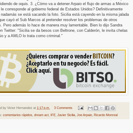
idiendo de oquis. 3. ¿Cómo va a detener Arpaio el flujo de armas a México
 le corresponde al gobierno federal de Estados Unidos? Definitivamente
a nadamás se está sacando la foto. Sicilia está cayendo en la misma jalada
que cayó el Sub Marcos al pretender resolver los problemas de otros
s. Pero además lo hace de manera muy lamentable. Bien lo dijo Sandra
n Twitter: "Sicilia se da besos con Beltrone, con Calderón, le invita chelas
io y a AMLO lo trata como criminal."
ed by
Victor Hernandez
at
1:17 p.m.
3 Comments
s:
comentarios rápidos
,
dream act
,
IFE
,
Javier Sicilia
,
Joe Arpaio
,
Ricardo Monreal