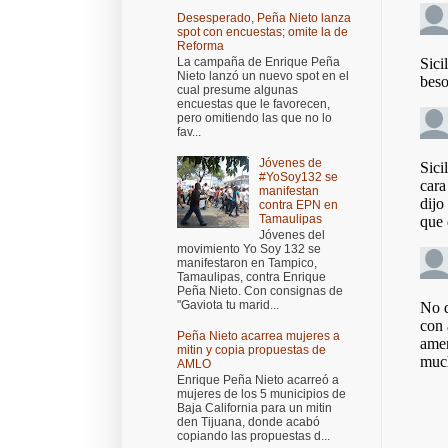
Desesperado, Peña Nieto lanza
spot con encuestas; omite la de
Reforma
La campaña de Enrique Peña
Nieto lanzó un nuevo spot en el
cual presume algunas
encuestas que le favorecen,
pero omitiendo las que no lo
fav...
Jóvenes de
#YoSoy132 se
manifestan
contra EPN en
Tamaulipas
Jóvenes del
movimiento Yo Soy 132 se
manifestaron en Tampico,
Tamaulipas, contra Enrique
Peña Nieto. Con consignas de
"Gaviota tu marid...
Peña Nieto acarrea mujeres a
mitin y copia propuestas de
AMLO
Enrique Peña Nieto acarreó a
mujeres de los 5 municipios de
Baja California para un mitin
den Tijuana, donde acabó
copiando las propuestas d...