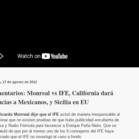
s, 17 de agosto de 2012
entarios: Monreal vs IFE, California dará
ncias a Mexicanos, y Sicilia en EU
icardo Monreal dijo que el IFE
actuó de manera irresponsable al
inar que no existen pruebas de que hubo publicidad encubierta de
isa y Radio Fórmula para favorecer a Enrique Peña Nieto. Que se
tuló de que por al menos uno de los 9 consejeros del IFE haya
iado que el IFE no investigó el caso a fondo.