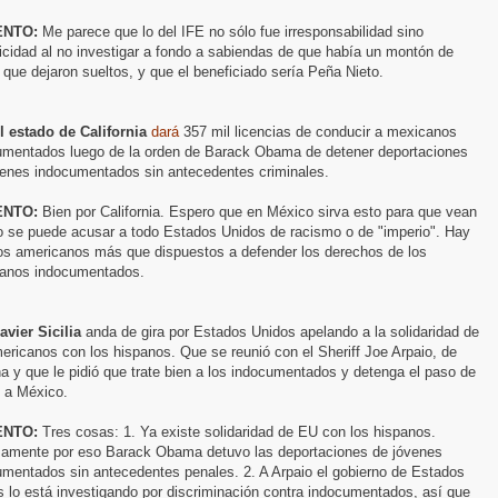
NTO:
Me parece que lo del IFE no sólo fue irresponsabilidad sino
cidad al no investigar a fondo a sabiendas de que había un montón de
que dejaron sueltos, y que el beneficiado sería Peña Nieto.
l estado de California
dará
357 mil licencias de conducir a mexicanos
umentados luego de la orden de Barack Obama de detener deportaciones
venes indocumentados sin antecedentes criminales.
NTO:
Bien por California. Espero que en México sirva esto para que vean
o se puede acusar a todo Estados Unidos de racismo o de "imperio". Hay
s americanos más que dispuestos a defender los derechos de los
anos indocumentados.
avier Sicilia
anda de gira por Estados Unidos apelando a la solidaridad de
ericanos con los hispanos. Que se reunió con el Sheriff Joe Arpaio, de
a y que le pidió que trate bien a los indocumentados y detenga el paso de
 a México.
NTO:
Tres cosas: 1. Ya existe solidaridad de EU con los hispanos.
samente por eso Barack Obama detuvo las deportaciones de jóvenes
umentados sin antecedentes penales. 2. A Arpaio el gobierno de Estados
 lo está investigando por discriminación contra indocumentados, así que