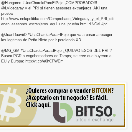
@Hungareo #UnaCharolaParaElPeje ¡COMPROBADO!!!
@LVidegaray y el PRI si tienen asesores extranjeros, AKI una
prueba
http://www.enlapolitika.com/Comprobado_Videgaray_y_el_PRI_siti
enen_asesores_extranjeros_aqui_una_prueba.html diNOal #pri
las lagrimas de Peña Nieto por ir perdiendo XD
@MG_GM #UnaCharolaParaElPeje ¿QUIUVO ESOS DEL PRI ?
Busca PGR a exgobernadores de Tamps; se cree que huyeron a
EU y Europa: http://t.co/e0hCFWEm