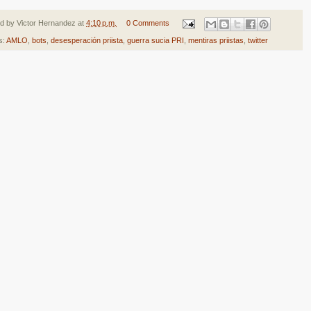
ed by
Victor Hernandez
at
4:10 p.m.
0 Comments
s:
AMLO
,
bots
,
desesperación priista
,
guerra sucia PRI
,
mentiras priistas
,
twitter