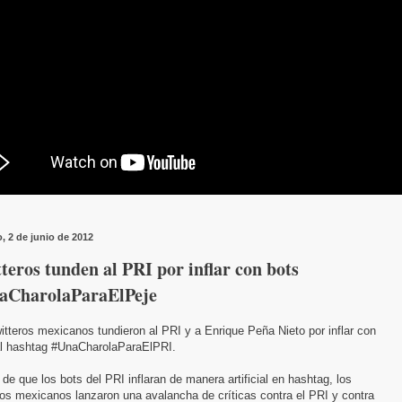
, 2 de junio de 2012
teros tunden al PRI por inflar con bots
aCharolaParaElPeje
itteros mexicanos tundieron al PRI y a Enrique Peña Nieto por inflar con
al hashtag #UnaCharolaParaElPRI.
de que los bots del PRI inflaran de manera artificial en hashtag, los
ros mexicanos lanzaron una avalancha de críticas contra el PRI y contra