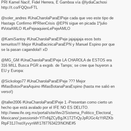
PRI Kamel Nacif, Fidel Herrera, E Gamboa vía @lydiaCachosi
http://t.co/FQQsvFTL
@soler_andres #UnaCharolaParaElPeje cada que veo este tipo de
Hastags Confirmo #PRIenCrisis @EPN sigue en picada 1ºjulio
#VotaAMLO #LePejeaquienLePejeAMLO
@KamiSantoy #UnaCharolaParaElPeje jajajajaja esos bots
ternuritos!!! Mejor #UnaBacinicaParaEPN y Manuel Espino por que
se la pasan cagandola!! xD
@MG_GM #UnaCharolaParaElPeje LA CHAROLA de ESTOS era
316 MILL Busca PGR a exgob. de Tamps; se cree que huyeron a
EU y Europa:
@Sickologo77 #UnaCharolaParaElPeje ??? Mejor
#MasBotoxParaAquino #MasBotanaParaEspino (hasta me salió en
verso!)
@taller2006 #UnaCharolaParaElPeje 1.-Presentan como cierto un
hecho que está avalado por el IFE NO ES DELITO.
http://www.ife.org.mx/portal/site/ifev2/Sistema_Politico_Electoral_
Mexicano/;jsessionid=YlTnNjZCyBgJK1T2TrQyJpRJGc4zYtRZKb
RtpF31J7nstXyvynWl!1787763423!NONE#5