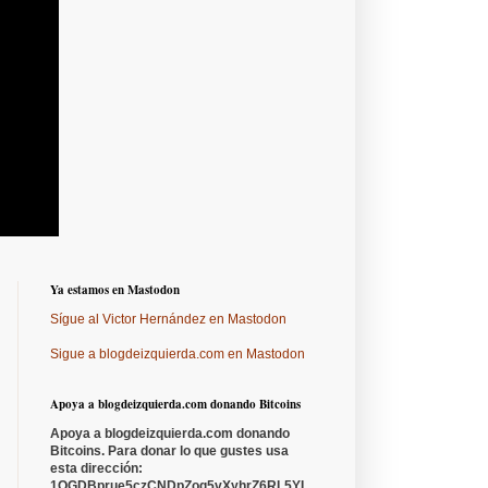
Ya estamos en Mastodon
Sígue al Victor Hernández en Mastodon
Sigue a blogdeizquierda.com en Mastodon
Apoya a blogdeizquierda.com donando Bitcoins
Apoya a blogdeizquierda.com donando
Bitcoins. Para donar lo que gustes usa
esta dirección:
1QGDBprue5czCNDpZoq5vXyhrZ6RL5YL