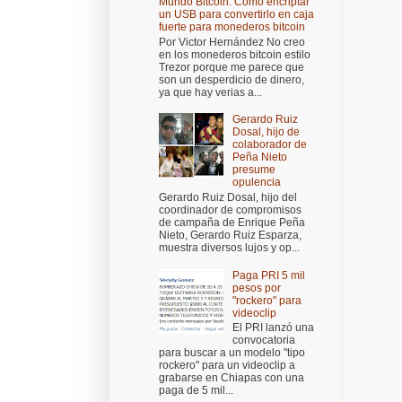
Mundo Bitcoin: Cómo encriptar
un USB para convertirlo en caja
fuerte para monederos bitcoin
Por Victor Hernández No creo
en los monederos bitcoin estilo
Trezor porque me parece que
son un desperdicio de dinero,
ya que hay verias a...
Gerardo Ruiz
Dosal, hijo de
colaborador de
Peña Nieto
presume
opulencia
Gerardo Ruiz Dosal, hijo del
coordinador de compromisos
de campaña de Enrique Peña
Nieto, Gerardo Ruiz Esparza,
muestra diversos lujos y op...
Paga PRI 5 mil
pesos por
"rockero" para
videoclip
El PRI lanzó una
convocatoria
para buscar a un modelo "tipo
rockero" para un videoclip a
grabarse en Chiapas con una
paga de 5 mil...