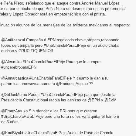
ue Peña Nieto, señalando que el ataque contra Andrés Manuel López
or es por el hecho de que Peña Nieto se desmplomó en las preferencias
rales y López Obrador está en empate técnico con el priista.
inuación algunos de los mensajes de los twitteros mexicanos al respecto:
@Antifazazul Campaña d EPN regalando cheve,stripers,rebasando
topes de campaña pero #UnaCharolaParaElPeje en un audio chafa
dudoso y CRUCIFIQUENLO!!
#uncerebroparaEPN
@Annarcastica #UnaCharolaParaElPeje Y cuanto le dan a tu
patrón los lamewevos como tu @Enrique_Aquino ??
Presidencia Constitucional recoja las cenizas de @EPN y @JVM
@FranzArauxo Sin ofender a los PRI-bots que crearon
#UnaCharolaParaElPeje pero una torta no les va a quitar el hambre
de 6 años."
@KariBiyubi #UnaCharolaParaElPeje Audio de Pase de Charola