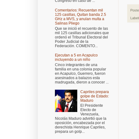
Congreso en caso de ...
Comentarios: Recuentan mil
Post
125 casillas, Quitan banda 2.5
Label
GHz a MVS, y anulan multa a
Salinas Pliego
Que se inició el recuento de las
mil 125 casillas adicionales que
ordenó el Tribunal Electoral del
Poder Judicial de la
Federación. COMENTO...
Ejecutan a 5 en Acapulco
incluyendo a un niño
Cinco integrantes de una
familia en una colonia popular
en Acapulco, Guerrero, fueron
asesinados a balazos esta
madrugada, dieron a conocer ...
Capriles prepara
golpe de Estado:
Maduro
El Presidente
Electo de
Venezuela,
Nicolás Maduro advirtió que la
oposición, encabezada por el
derechista Henrique Capriles,
prepara un golp...