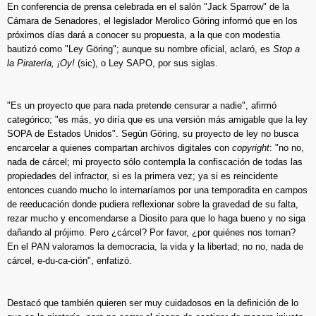
En conferencia de prensa celebrada en el salón "Jack Sparrow" de la
Cámara de Senadores, el legislador Merolico Göring informó que en los
próximos días dará a conocer su propuesta, a la que con modestia
bautizó como "Ley Göring"; aunque su nombre oficial, aclaró, es
Stop a
la Piratería, ¡Oy!
(sic), o Ley SAPO, por sus siglas.
"Es un proyecto que para nada pretende censurar a nadie", afirmó
categórico; "es más, yo diría que es una versión más amigable que la ley
SOPA de Estados Unidos". Según Göring, su proyecto de ley no busca
encarcelar a quienes compartan archivos digitales con
copyright
: "no no,
nada de cárcel; mi proyecto sólo contempla la confiscación de todas las
propiedades del infractor, si es la primera vez; ya si es reincidente
entonces cuando mucho lo internaríamos por una temporadita en campos
de reeducación donde pudiera reflexionar sobre la gravedad de su falta,
rezar mucho y encomendarse a Diosito para que lo haga bueno y no siga
dañando al prójimo. Pero ¿cárcel? Por favor, ¿por quiénes nos toman?
En el PAN valoramos la democracia, la vida y la libertad; no no, nada de
cárcel, e-du-ca-ción", enfatizó.
Destacó que también quieren ser muy cuidadosos en la definición de lo