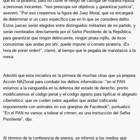
que es la piratería, para no correr el riesgo de castigar de manera injusta
a personas inocentes: "nos preocupa ser objetivos y garantizar justicia",
aseveró. "Por eso crearemos la figura del Juez Moral, que se encargará
de determinar si un caso específico cae en lo que se considera delito.
Estos jueces serán elegidos entre distinguidos militantes de mi partido, y
serán nombrados directamente por el Señor Pestilente de la República,
para garantizar que ningún delincuente, ningún pirata rojillo, de ésos
comunistas que andan por ahí, quede impune si comete piratería. ¡Es
hora de poner orden!", clamó, al tiempo que le pegaba de manotazos a la
mesa.
Advirtió que esta iniciativa es la primera de muchas otras que ya prepara
Acción NAZIonal para combatir los delitos informáticos: "en el PAN
estamos a la vanguardia en la defensa del estado de derecho; pronto
modificaremos el código penal y el código agrario para tipificar el
abigeato
cibernético
: que se cuiden todos aquellos que andan traficando
impunemente con animales en sus granjitas de Facebook", puntualizó.
"En el PAN no vamos a tolerar el crimen, es una instrucción del Señor
Pestilente", dijo.
Al término de la conferencia de prensa, se informó a los medios que