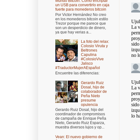
Mundo Bitcoin: Cómo encriptar
un USB para convertirlo en caja
fuerte para monederos bitcoin
Por Victor Hernández No creo
en los monederos bitcoin estilo
Trezor porque me parece que
son un desperdicio de dinero,
ya que hay verias a...
La foto del relax:
Colosio Viruta y
Beltrones
Capulina
#ColosioVive
Jalisco
#TraductorMujerAEspañol
Encuentre las diferencias:
Gerardo Ruiz
Dosal, hijo de
colaborador de
Peña Nieto
presume
opulencia
Gerardo Ruiz Dosal, hijo del
coordinador de compromisos
de campaña de Enrique Peña
Nieto, Gerardo Ruiz Esparza,
muestra diversos lujos y op...
Vean: El nuevo gobierno de