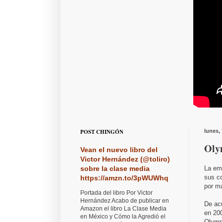
POST CHINGÓN
lunes,
Oly
Vean el nuevo libro del
Victor Hernández (@toliro)
La em
sobre la clase media
sus c
https://amzn.to/3pWUWhq
por ma
Portada del libro Por Victor
Hernández Acabo de publicar en
De ac
Amazon el libro La Clase Media
en 200
en México y Cómo la Agredió el
Olymp