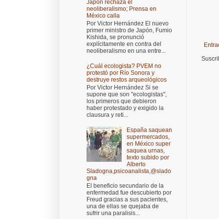
Japón rechaza el
neoliberalismo; Prensa en
México calla
Por Victor Hernández El nuevo
primer ministro de Japón, Fumio
Kishida, se pronunció
explícitamente en contra del
Entra
neoliberalismo en una entre...
Suscri
¿Cuál ecologista? PVEM no
protestó por Río Sonora y
destruye restos arqueológicos
Por Victor Hernández Si se
supone que son "ecologistas",
los primeros que debieron
haber protestado y exigido la
clausura y reti...
España saquean
supermercados,
en México super
saquea urnas,
texto subido por
Alberto
Sladogna,psicoanalista,@slado
gna
El beneficio secundario de la
enfermedad fue descubierto por
Freud gracias a sus pacientes,
una de ellas se quejaba de
sufrir una paralisis...