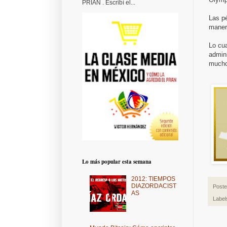
PRIAN . Escribí el...
Las p
manera
Lo cua
admini
mucho
Lo más popular esta semana
2012: TIEMPOS
DIAZORDACIST
Post
AS
Label