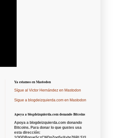
Ya estamos en Mastodon
Sígue al Victor Hernández en Mastodon
Sigue a blogdeizquierda.com en Mastodon
Apoya a blogdeizquierda.com donando Bitcoins
Apoya a blogdeizquierda.com donando
Bitcoins. Para donar lo que gustes usa
esta dirección:
1QGDBprue5czCNDpZoq5vXyhrZ6RL5YL