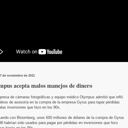
 7 de noviembre de 2011
mpus acepta malos manejos de dinero
presa de cámaras fotográficas y equipo médico Olympus admitió que infló
obros de asesoría en la compra de la empresa Gyrus para tapar pérdidas
las inversiones que hizo en los 90s.
uerdo con Bloomberg, unos 600 millones de dólares de la compra de Gyrus
8 habrían sido usados para pagar por pérdidas en inversiones que hizo
us hasta en los 90s.