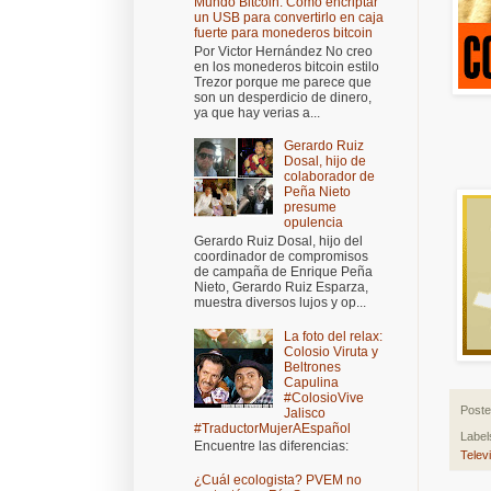
Mundo Bitcoin: Cómo encriptar
un USB para convertirlo en caja
fuerte para monederos bitcoin
Por Victor Hernández No creo
en los monederos bitcoin estilo
Trezor porque me parece que
son un desperdicio de dinero,
ya que hay verias a...
Gerardo Ruiz
Dosal, hijo de
colaborador de
Peña Nieto
presume
opulencia
Gerardo Ruiz Dosal, hijo del
coordinador de compromisos
de campaña de Enrique Peña
Nieto, Gerardo Ruiz Esparza,
muestra diversos lujos y op...
La foto del relax:
Colosio Viruta y
Beltrones
Capulina
#ColosioVive
Post
Jalisco
#TraductorMujerAEspañol
Label
Encuentre las diferencias:
Telev
¿Cuál ecologista? PVEM no