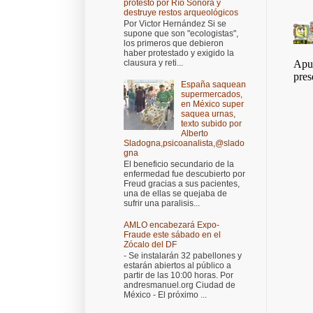
protestó por Río Sonora y
destruye restos arqueológicos
Por Victor Hernández Si se
supone que son "ecologistas",
los primeros que debieron
haber protestado y exigido la
clausura y reti...
España saquean
supermercados,
en México super
saquea urnas,
texto subido por
Alberto
Sladogna,psicoanalista,@slado
gna
El beneficio secundario de la
enfermedad fue descubierto por
Freud gracias a sus pacientes,
una de ellas se quejaba de
sufrir una paralisis...
AMLO encabezará Expo-
Fraude este sábado en el
Zócalo del DF
- Se instalarán 32 pabellones y
estarán abiertos al público a
partir de las 10:00 horas. Por
andresmanuel.org Ciudad de
México - El próximo ...