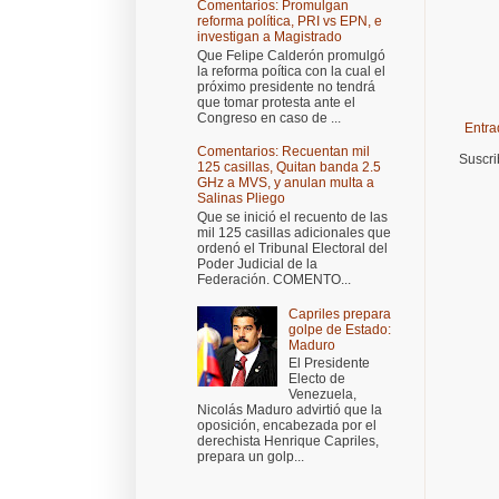
Comentarios: Promulgan
reforma política, PRI vs EPN, e
investigan a Magistrado
Que Felipe Calderón promulgó
la reforma poítica con la cual el
próximo presidente no tendrá
que tomar protesta ante el
Congreso en caso de ...
Entra
Comentarios: Recuentan mil
Suscri
125 casillas, Quitan banda 2.5
GHz a MVS, y anulan multa a
Salinas Pliego
Que se inició el recuento de las
mil 125 casillas adicionales que
ordenó el Tribunal Electoral del
Poder Judicial de la
Federación. COMENTO...
Capriles prepara
golpe de Estado:
Maduro
El Presidente
Electo de
Venezuela,
Nicolás Maduro advirtió que la
oposición, encabezada por el
derechista Henrique Capriles,
prepara un golp...