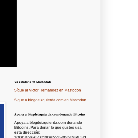
Ya estamos en Mastodon
Sígue al Victor Hernández en Mastodon
Sigue a blogdeizquierda.com en Mastodon
Apoya a blogdeizquierda.com donando Bitcoins
Apoya a blogdeizquierda.com donando
Bitcoins. Para donar lo que gustes usa
esta dirección:
1QGDBprue5czCNDpZoq5vXyhrZ6RL5YL