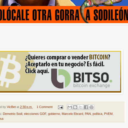
ed by
VicBet
at
2:30 p.m.
1 Comment
s:
Demetrio Sodi
,
elecciones GDF
,
gobierno
,
Marcelo Ebrard
,
PAN
,
política
,
PVEM
,
isa