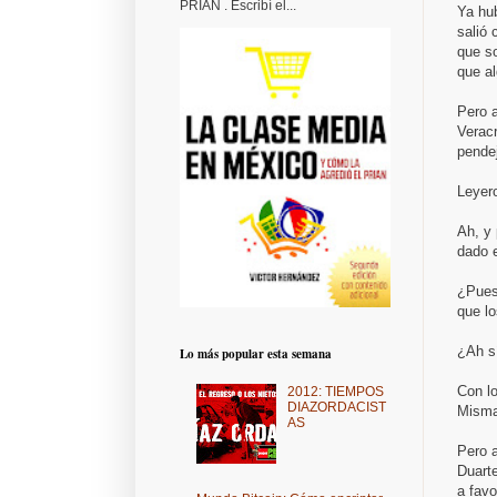
PRIAN . Escribí el...
Ya hu
salió 
que so
que al
Pero a
Verac
pende
Leyer
Ah, y 
dado 
¿Pues
que lo
¿Ah s
Lo más popular esta semana
Con l
2012: TIEMPOS
DIAZORDACIST
Misma
AS
Pero a
Duarte
a favo