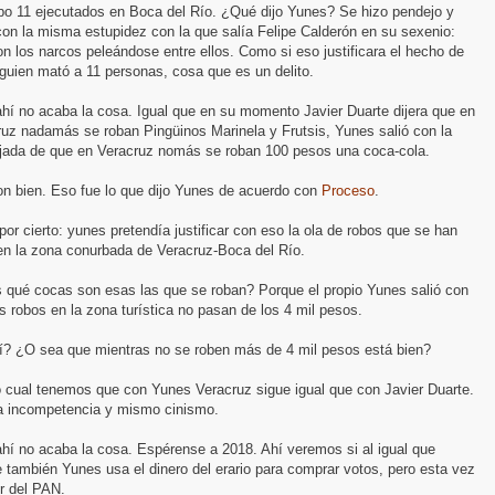
bo 11 ejecutados en Boca del Río. ¿Qué dijo Yunes? Se hizo pendejo y
con la misma estupidez con la que salía Felipe Calderón en su sexenio:
n los narcos peleándose entre ellos. Como si eso justificara el hecho de
guien mató a 11 personas, cosa que es un delito.
hí no acaba la cosa. Igual que en su momento Javier Duarte dijera que en
ruz nadamás se roban Pingüinos Marinela y Frutsis, Yunes salió con la
jada de que en Veracruz nomás se roban 100 pesos una coca-cola.
on bien. Eso fue lo que dijo Yunes de acuerdo con
Proceso
.
por cierto: yunes pretendía justificar con eso la ola de robos que se han
en la zona conurbada de Veracruz-Boca del Río.
 qué cocas son esas las que se roban? Porque el propio Yunes salió con
s robos en la zona turística no pasan de los 4 mil pesos.
í? ¿O sea que mientras no se roben más de 4 mil pesos está bien?
o cual tenemos que con Yunes Veracruz sigue igual que con Javier Duarte.
 incompetencia y mismo cinismo.
hí no acaba la cosa. Espérense a 2018. Ahí veremos si al igual que
 también Yunes usa el dinero del erario para comprar votos, pero esta vez
r del PAN.