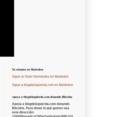
Ya estamos en Mastodon
Sígue al Victor Hernández en Mastodon
Sigue a blogdeizquierda.com en Mastodon
Apoya a blogdeizquierda.com donando Bitcoins
Apoya a blogdeizquierda.com donando
Bitcoins. Para donar lo que gustes usa
esta dirección:
1QGDBprue5czCNDpZoq5vXyhrZ6RL5YL