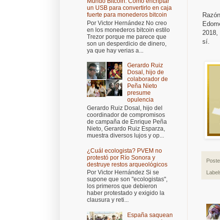
Mundo Bitcoin: Cómo encriptar
un USB para convertirlo en caja
Razón
fuerte para monederos bitcoin
Por Victor Hernández No creo
Edome
en los monederos bitcoin estilo
2018,
Trezor porque me parece que
sí.
son un desperdicio de dinero,
ya que hay verias a...
Gerardo Ruiz
Dosal, hijo de
colaborador de
Peña Nieto
presume
opulencia
Gerardo Ruiz Dosal, hijo del
coordinador de compromisos
de campaña de Enrique Peña
Nieto, Gerardo Ruiz Esparza,
muestra diversos lujos y op...
¿Cuál ecologista? PVEM no
protestó por Río Sonora y
Post
destruye restos arqueológicos
Por Victor Hernández Si se
Label
supone que son "ecologistas",
los primeros que debieron
haber protestado y exigido la
clausura y reti...
España saquean