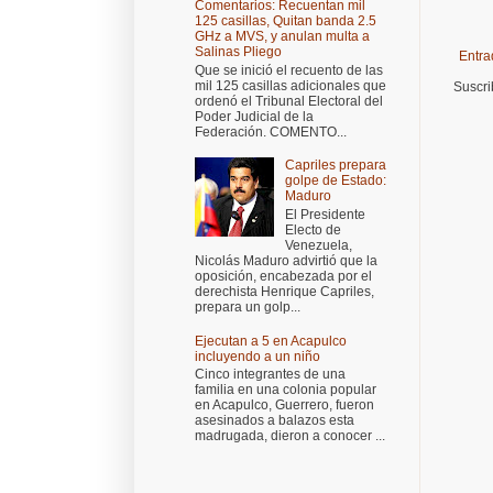
Comentarios: Recuentan mil
125 casillas, Quitan banda 2.5
GHz a MVS, y anulan multa a
Salinas Pliego
Entra
Que se inició el recuento de las
mil 125 casillas adicionales que
Suscri
ordenó el Tribunal Electoral del
Poder Judicial de la
Federación. COMENTO...
Capriles prepara
golpe de Estado:
Maduro
El Presidente
Electo de
Venezuela,
Nicolás Maduro advirtió que la
oposición, encabezada por el
derechista Henrique Capriles,
prepara un golp...
Ejecutan a 5 en Acapulco
incluyendo a un niño
Cinco integrantes de una
familia en una colonia popular
en Acapulco, Guerrero, fueron
asesinados a balazos esta
madrugada, dieron a conocer ...