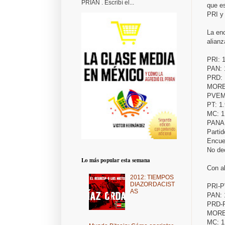
PRIAN . Escribí el...
que es
PRI y 
La enc
alianz
PRI: 
PAN:
PRD:
MORE
PVEM
PT: 1
MC: 
PANA
Parti
Encue
No de
Lo más popular esta semana
Con al
2012: TIEMPOS
DIAZORDACIST
PRI-
AS
PAN:
PRD-P
MORE
MC: 