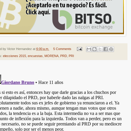
ed by
Victor Hernandez
at
6:00 a.m.
5 Comments
s:
elecciones 2015
,
encuestas
,
MORENA
,
PRD
,
PRI