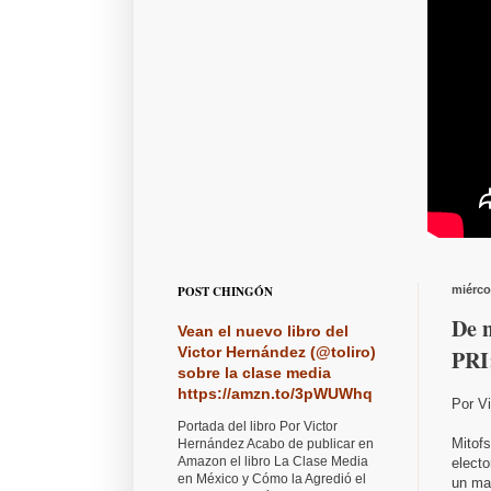
POST CHINGÓN
miérco
De n
Vean el nuevo libro del
Victor Hernández (@toliro)
PRI
sobre la clase media
https://amzn.to/3pWUWhq
Por V
Portada del libro Por Victor
Mitof
Hernández Acabo de publicar en
Amazon el libro La Clase Media
electo
en México y Cómo la Agredió el
un ma