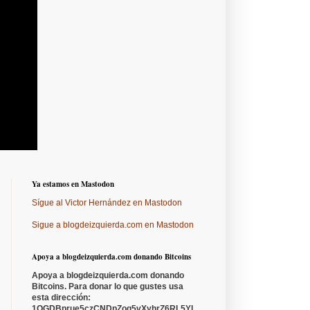
Ya estamos en Mastodon
Sígue al Victor Hernández en Mastodon
Sigue a blogdeizquierda.com en Mastodon
Apoya a blogdeizquierda.com donando Bitcoins
Apoya a blogdeizquierda.com donando
Bitcoins. Para donar lo que gustes usa
esta dirección:
1QGDBprue5czCNDpZoq5vXyhrZ6RL5YL