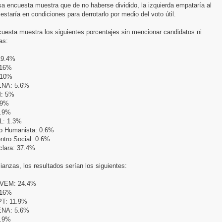
a encuesta muestra que de no haberse dividido, la izquierda empataría al
estaría en condiciones para derrotarlo por medio del voto útil.
uesta muestra los siguientes porcentajes sin mencionar candidatos ni
as:
19.4%
 16%
 10%
NA: 5.6%
: 5%
.9%
1.9%
L: 1.3%
do Humanista: 0.6%
ntro Social: 0.6%
clara: 37.4%
ianzas, los resultados serían los siguientes:
PVEM: 24.4%
 16%
T: 11.9%
NA: 5.6%
1.9%