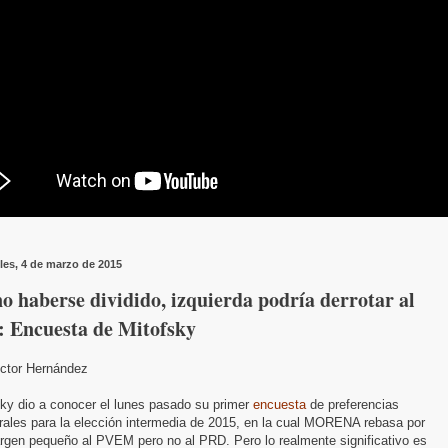
les, 4 de marzo de 2015
o haberse dividido, izquierda podría derrotar al
: Encuesta de Mitofsky
ictor Hernández
sky dio a conocer el lunes pasado su primer
encuesta
de preferencias
rales para la elección intermedia de 2015, en la cual MORENA rebasa por
rgen pequeño al PVEM pero no al PRD. Pero lo realmente significativo es