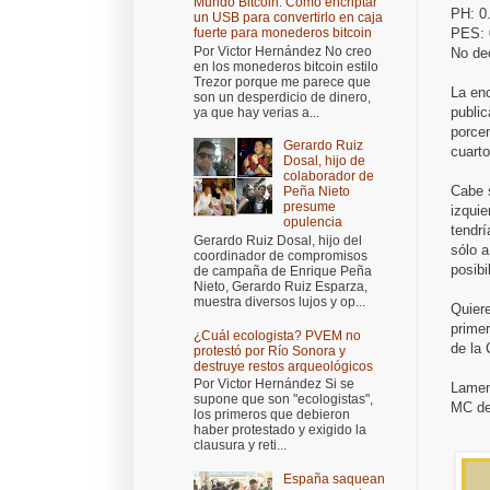
Mundo Bitcoin: Cómo encriptar
PH: 0
un USB para convertirlo en caja
PES:
fuerte para monederos bitcoin
Por Victor Hernández No creo
No de
en los monederos bitcoin estilo
Trezor porque me parece que
La en
son un desperdicio de dinero,
publi
ya que hay verias a...
porcen
Gerardo Ruiz
cuart
Dosal, hijo de
colaborador de
Cabe s
Peña Nieto
presume
izquie
opulencia
tendrí
Gerardo Ruiz Dosal, hijo del
sólo 
coordinador de compromisos
posibi
de campaña de Enrique Peña
Nieto, Gerardo Ruiz Esparza,
muestra diversos lujos y op...
Quiere
primer
¿Cuál ecologista? PVEM no
de la
protestó por Río Sonora y
destruye restos arqueológicos
Por Victor Hernández Si se
Lamen
supone que son "ecologistas",
MC de 
los primeros que debieron
haber protestado y exigido la
clausura y reti...
España saquean