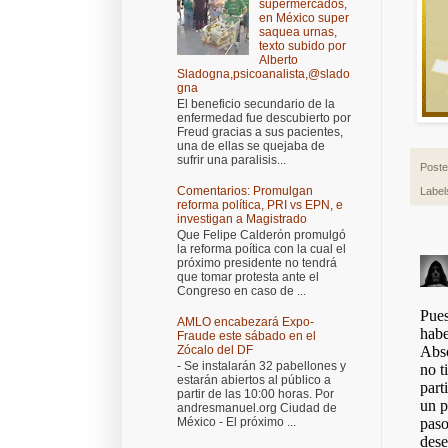
supermercados,
en México super
saquea urnas,
texto subido por
Alberto
Sladogna,psicoanalista,@slado
gna
El beneficio secundario de la
enfermedad fue descubierto por
Freud gracias a sus pacientes,
una de ellas se quejaba de
sufrir una paralisis...
Post
Comentarios: Promulgan
Label
reforma política, PRI vs EPN, e
investigan a Magistrado
Que Felipe Calderón promulgó
la reforma poítica con la cual el
próximo presidente no tendrá
que tomar protesta ante el
Congreso en caso de ...
AMLO encabezará Expo-
Fraude este sábado en el
Zócalo del DF
- Se instalarán 32 pabellones y
estarán abiertos al público a
partir de las 10:00 horas. Por
andresmanuel.org Ciudad de
México - El próximo ...