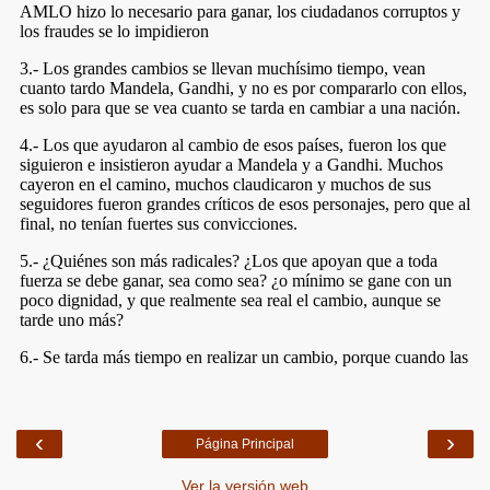
‹
›
Página Principal
Ver la versión web