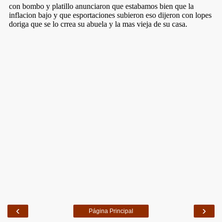
‹
›
Página Principal