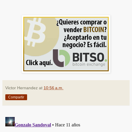
Victor Hernandez
at
10:56 a.m.
Compartir