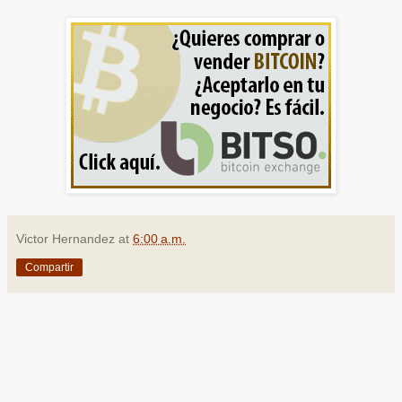
Victor Hernandez
at
6:00 a.m.
Compartir