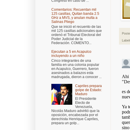
Congreso en caso de ...
Comentarios: Recuentan mil
125 casillas, Quitan banda 2.5
GHz a MVS, y anulan multa a
Salinas Pliego
Que se inició el recuento de las
mil 125 casillas adicionales que
Post
ordenó el Tribunal Electoral del
Poder Judicial de la
Label
Federación. COMENTO...
Ejecutan a 5 en Acapulco
incluyendo a un niño
Cinco integrantes de una
familia en una colonia popular
en Acapulco, Guerrero, fueron
asesinados a balazos esta
madrugada, dieron a conocer ...
Capriles prepara
golpe de Estado:
Maduro
El Presidente
Electo de
Venezuela,
Nicolás Maduro advirtió que la
oposición, encabezada por el
derechista Henrique Capriles,
prepara un golp...