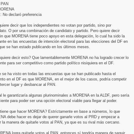
 PAN
MORENA
: No declaró preferencia
uiere decir que los independientes no votan por partido, sino por
ato. O por una combinación de candidato y partido. Pero quiere decir
én que MORENA tiene poco apoyo en esta delegación, lo cual ha sido la
nte en las encuestas de intención electoral para las elecciones del DF en
que se han estado publicando en los últimos meses.
quiere decir esto? Que lamentablemente MORENA no ha logrado crecer lo
ente para ser competitivo como partido político nisiquiera en el DF.
 se ha visto en todas las encuestas que se han publicado hasta el
to en el DF es que MORENA, en el mejor de los casos, podría competir
 tercer lugar y desbancar al PAN.
l le garantizaría algunas plurinominales a MORENA en la ALDF, pero sería
ciente para poder ser una opción electoral viable para llegar al poder.
tiene que hacer MORENA? Estríctamente en base a números, lo que
A debe hacer es dejar de querer ganarle votos al PRD y empezar a
 la manera de quitarle votos al PAN, ya que es su rival más cercano.
RENA logra quitarle votos al PAN, entonces sí tendría manera de seguir