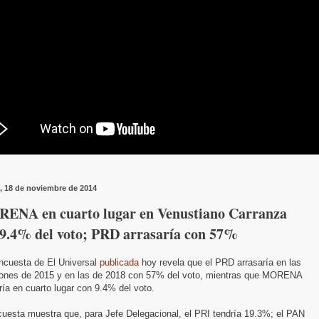
, 18 de noviembre de 2014
ENA en cuarto lugar en Venustiano Carranza
 9.4% del voto; PRD arrasaría con 57%
ncuesta de El Universal
publicada
hoy revela que el PRD arrasaría en las
iones de 2015 y en las de 2018 con 57% del voto, mientras que MORENA
ía en cuarto lugar con 9.4% del voto.
cuesta muestra que, para Jefe Delegacional, el PRI tendría 19.3%; el PAN