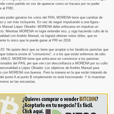
endo como partido en vez de aparecer como un fracaso por no poder
le al PRD.
para poder ganarse los votos del PAN, MORENA tiene que cambiar de
so y ser más incluyente. En vez de seguir impulsando a una figura -
s Manuel López Obrador- MORENA debe enfocarse en impulsar un
cto. Mientras MORENA no logre entender eso, y siga haciendo culto de la
alidad con Andrés Manuel, no logrará obtener votos útiles, que es
ente lo único que le puede ganar al PRI en 2018.
O: No quiere decir que se tiene que aceptar a los fanáticos panistas que
que todavía existe el "comunismo", o a los que están enfermos de odio
a AMLO. MORENA tiene que enfocarse en convencer a los panistas
sionados del PAN, per que ven con desconfianza a MORENA por su culto
personalidad a López Obrador. Los objetivos de Andrés Manuel para
o con MORENA son buenos. Pero la manera en la que están tratando de
 del punto A al punto B simplemente no está funcionando. Y lo muestran
úmeros en las encuestas.