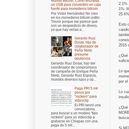
Mundo Bitcoin: Cómo encriptar
2.1%:
un USB para convertirlo en caja
1%: 
fuerte para monederos bitcoin
Por Victor Hernández No creo
25.6%
en los monederos bitcoin estilo
Trezor porque me parece que
Esto q
son un desperdicio de dinero,
candid
ya que hay verias a...
tambi
Gerardo Ruiz
consta
Dosal, hijo de
2015 
colaborador de
Peña Nieto
presume
¿Qué 
opulencia
sufici
Gerardo Ruiz Dosal, hijo del
coordinador de compromisos
Lo que
de campaña de Enrique Peña
Nieto, Gerardo Ruiz Esparza,
momen
muestra diversos lujos y op...
por el
Paga PRI 5 mil
Lo cua
pesos por
"rockero" para
insufi
videoclip
El PRI lanzó una
¿Qué 
convocatoria
MOREN
para buscar a un modelo "tipo
rockero" para un videoclip a
buscar
grabarse en Chiapas con una
paga de 5 mil...
Si MO