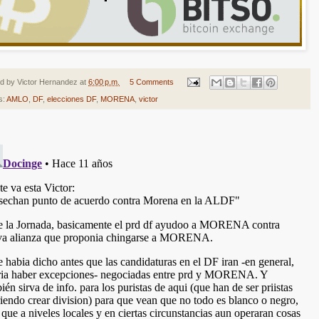
ed by
Victor Hernandez
at
6:00 p.m.
5 Comments
s:
AMLO
,
DF
,
elecciones DF
,
MORENA
,
victor