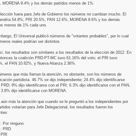
, MORENA 9.4% y los demás partidos menos de 1%.
 elección fuera para Jefe de Gobierno los números no cambian mucho. El
endría 54.8%; PRI 20.5%; PAN 12.6%, MORENA 9.6% y los demás
dos menos de 1% cada uno.
bargo, El Universal publicó números de "votantes probables", por lo cual
meros reales podrían ser distintos.
í, los resultados son similares a los resultados de la elección de 2012. En
ntonces la coalición PRD-PT-MC tuvo 61.16% del voto; el PRI tuvo
%, el PAN 10.82%, y Nueva Alianza 2.36%.
úmeros que más llaman la atención, no obstante, son los números de
ficación partidista. 46.7% se dijo independiente; 24.4% dijo identificarse
 PRD; 9% dijo identificarse con el PRI; 6.3% dijo identificarse con el PAN,
o 3.8% dijo identificarse con MORENA.
 aún más la atención que cuando se le preguntó a los independientes por
rtidos votarían para Jefe Delegacional, los resultados fueron los
ntes:
: Por ninguno
: PRD
 PRI