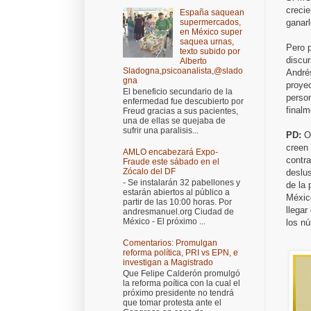
creci
España saquean
ganar
supermercados,
en México super
saquea urnas,
Pero 
texto subido por
discur
Alberto
Sladogna,psicoanalista,@slado
André
gna
proye
El beneficio secundario de la
person
enfermedad fue descubierto por
finalm
Freud gracias a sus pacientes,
una de ellas se quejaba de
sufrir una paralisis...
PD:
OJ
creen 
AMLO encabezará Expo-
contr
Fraude este sábado en el
Zócalo del DF
deslu
- Se instalarán 32 pabellones y
de la 
estarán abiertos al público a
Méxic
partir de las 10:00 horas. Por
llegar
andresmanuel.org Ciudad de
México - El próximo ...
los n
Comentarios: Promulgan
reforma política, PRI vs EPN, e
investigan a Magistrado
Que Felipe Calderón promulgó
la reforma poítica con la cual el
próximo presidente no tendrá
que tomar protesta ante el