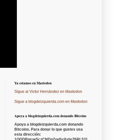
Ya estamos en Mastodon
Sígue al Victor Hernández en Mastodon
Sigue a blogdeizquierda.com en Mastodon
Apoya a blogdeizquierda.com donando Bitcoins
Apoya a blogdeizquierda.com donando
Bitcoins. Para donar lo que gustes usa
esta dirección:
1QGDBprue5czCNDpZoq5vXyhrZ6RL5YL