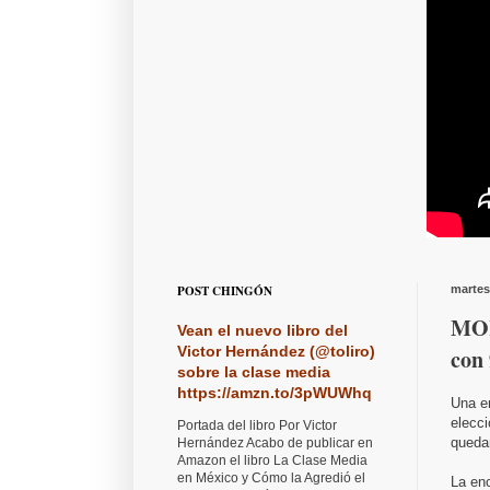
POST CHINGÓN
martes
MOR
Vean el nuevo libro del
Victor Hernández (@toliro)
con
sobre la clase media
https://amzn.to/3pWUWhq
Una e
elecc
Portada del libro Por Victor
quedar
Hernández Acabo de publicar en
Amazon el libro La Clase Media
en México y Cómo la Agredió el
La en