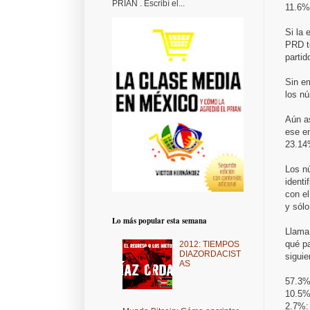
PRIAN . Escribí el...
11.6%
Si la
PRD t
parti
Sin em
los nú
Aún as
ese e
23.14
Los n
identi
con el
y sól
Lo más popular esta semana
Llama
qué pa
2012: TIEMPOS
DIAZORDACIST
siguie
AS
57.3%
10.5%
2.7%: