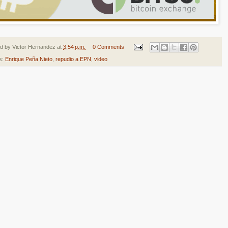
ed by
Victor Hernandez
at
3:54 p.m.
0 Comments
s:
Enrique Peña Nieto
,
repudio a EPN
,
video