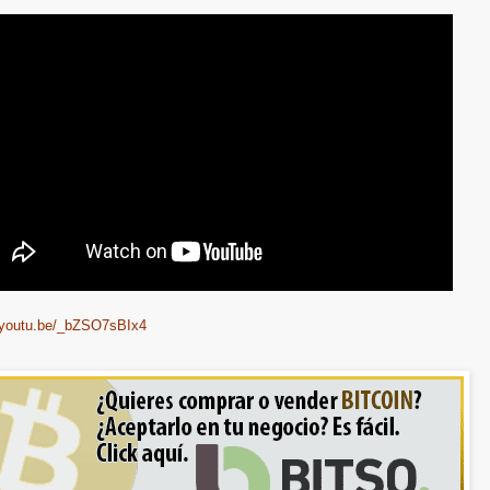
//youtu.be/_bZSO7sBIx4