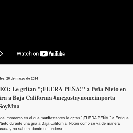
les, 26 de marzo de 2014
EO: Le gritan "¡FUERA PEÑA!" a Peña Nieto en
gira a Baja California #megustaynomeimporta
SoyMua
 del momento en el que manifestantes le gritan "¡FUERA PEÑA!" a Enrique
Nieto durante una gira a Baja California. Noten cómo se va de manera
urada y no sabe ni dónde esconderse: