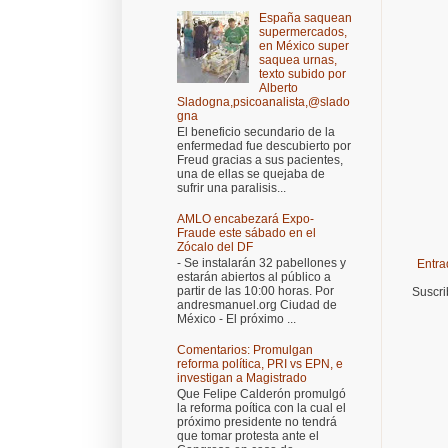
España saquean
supermercados,
en México super
saquea urnas,
texto subido por
Alberto
Sladogna,psicoanalista,@slado
gna
El beneficio secundario de la
enfermedad fue descubierto por
Freud gracias a sus pacientes,
una de ellas se quejaba de
sufrir una paralisis...
AMLO encabezará Expo-
Fraude este sábado en el
Zócalo del DF
- Se instalarán 32 pabellones y
Entra
estarán abiertos al público a
partir de las 10:00 horas. Por
Suscri
andresmanuel.org Ciudad de
México - El próximo ...
Comentarios: Promulgan
reforma política, PRI vs EPN, e
investigan a Magistrado
Que Felipe Calderón promulgó
la reforma poítica con la cual el
próximo presidente no tendrá
que tomar protesta ante el