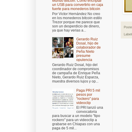
Mundo Bitcoin: Cómo encriptar
un USB para convertirlo en caja
fuerte para monederos bitcoin
Por Victor Hernández No creo
en los monederos bitcoin estilo
Trezor porque me parece que
son un desperdicio de dinero,
Post
ya que hay verias a...
Label
Gerardo Ruiz
Dosal, hijo de
colaborador de
Peña Nieto
presume
opulencia
Gerardo Ruiz Dosal, hijo del
coordinador de compromisos
de campaña de Enrique Peña
Nieto, Gerardo Ruiz Esparza,
muestra diversos lujos y op...
Paga PRI 5 mil
pesos por
"rockero" para
videoclip
El PRI lanzó una
convocatoria
para buscar a un modelo "tipo
rockero" para un videoclip a
grabarse en Chiapas con una
paga de 5 mil...