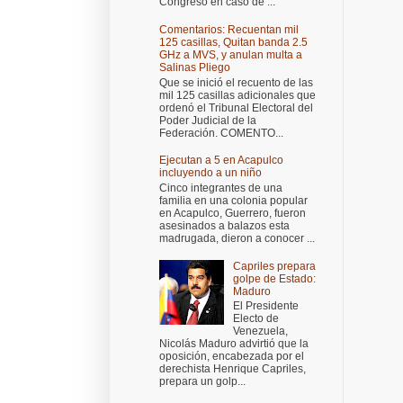
Congreso en caso de ...
Comentarios: Recuentan mil
125 casillas, Quitan banda 2.5
GHz a MVS, y anulan multa a
Salinas Pliego
Que se inició el recuento de las
mil 125 casillas adicionales que
ordenó el Tribunal Electoral del
Poder Judicial de la
Federación. COMENTO...
Ejecutan a 5 en Acapulco
incluyendo a un niño
Cinco integrantes de una
familia en una colonia popular
en Acapulco, Guerrero, fueron
asesinados a balazos esta
madrugada, dieron a conocer ...
Capriles prepara
golpe de Estado:
Maduro
El Presidente
Electo de
Venezuela,
Nicolás Maduro advirtió que la
oposición, encabezada por el
derechista Henrique Capriles,
prepara un golp...