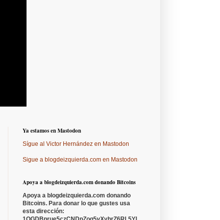
Ya estamos en Mastodon
Sígue al Victor Hernández en Mastodon
Sigue a blogdeizquierda.com en Mastodon
Apoya a blogdeizquierda.com donando Bitcoins
Apoya a blogdeizquierda.com donando
Bitcoins. Para donar lo que gustes usa
esta dirección:
1QGDBprue5czCNDpZoq5vXyhrZ6RL5YL