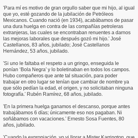
'Para mí es motivo de gran orgullo saber que mi hijo, al igual
que yo, esté gozando de la jubilación de Petróleos
Mexicanos. Cuando nació (en 1934), acabábamos de pasar
una dura huelga en contra de las compañías petroleras
extranjeras, las cuales se encontraban renuentes a darnos
las mejoras laborales que después gozó mi hijo.' José
Castellanos, 83 años, jubilado; José Castellanos
Hernández, 53 años, jubilado.
'Si uno le faltaba el respeto a un gringo, enseguida le
ponían ‘Bola Negra’ y lo boletinaban en todos los campos.
Hubo compañeros que ante tal situación, para poder
trabajar en otro lugar se tenían que cambiar de nombre ya
que sólo pedían la edad, el origen, y no solicitaban ninguna
fotografía.' Rubén Ramírez, 68 años, jubilado.
'En la primera huelga ganamos el descanso, porque antes
trabajábamos 6 días; únicamente eso nos pagaban. Ni
soñábamos con vacaciones.' Ernesto Sosa Fuentes, 80
años, jubilado.
'Cuando la expropiación, yo vi llorar a Mister Karrington, que