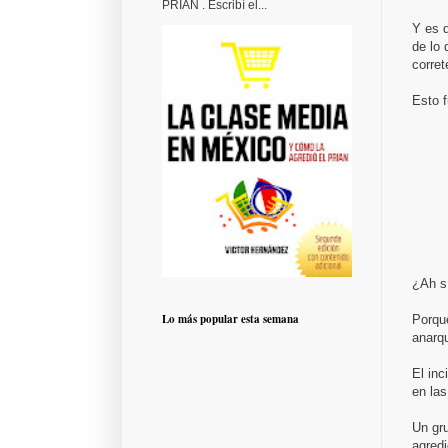
PRIAN . Escribí el...
Y es q
de lo 
corret
Esto f
¿Ah sí
Lo más popular esta semana
Porque
anarqu
El in
en las
Un gru
agredi