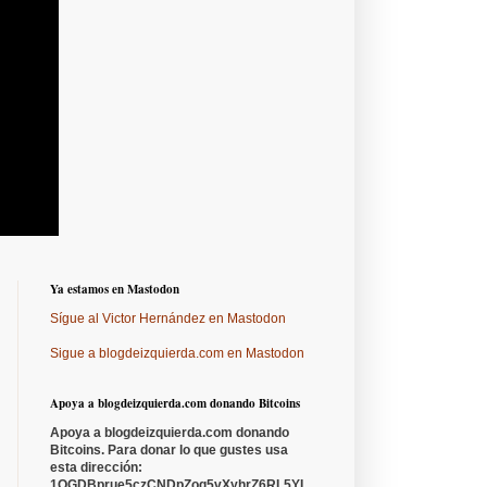
Ya estamos en Mastodon
Sígue al Victor Hernández en Mastodon
Sigue a blogdeizquierda.com en Mastodon
Apoya a blogdeizquierda.com donando Bitcoins
Apoya a blogdeizquierda.com donando
Bitcoins. Para donar lo que gustes usa
esta dirección:
1QGDBprue5czCNDpZoq5vXyhrZ6RL5YL