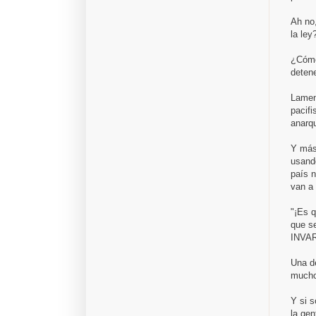
Ah no,
la ley?
¿Cómo
detene
Lament
pacifi
anarq
Y más 
usando
país n
van a 
"¡Es q
que s
INVAR
Una de
mucho
Y si s
la gen