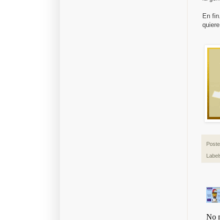
En fin
quiere
Post
Label