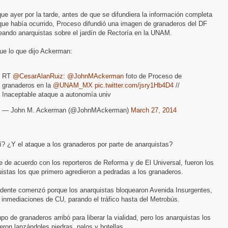
ue ayer por la tarde, antes de que se difundiera la información completa
que había ocurrido, Proceso difundió una imagen de granaderos del DF
eando anarquistas sobre el jardín de Rectoría en la UNAM.
ue lo que dijo Ackerman:
RT
@CesarAlanRuiz
:
@JohnMAckerman
foto de Proceso de
granaderos en la
@UNAM_MX
pic.twitter.com/jsry1Hb4D4
//
Inaceptable ataque a autonomía univ
— John M. Ackerman (@JohnMAckerman)
March 27, 2014
? ¿Y el ataque a los granaderos por parte de anarquistas?
 de acuerdo con los reporteros de Reforma y de El Universal, fueron los
istas los que primero agredieron a pedradas a los granaderos.
cidente comenzó porque los anarquistas bloquearon Avenida Insurgentes,
 inmediaciones de CU, parando el tráfico hasta del Metrobús.
po de granaderos arribó para liberar la vialidad, pero los anarquistas los
eron lanzándoles piedras, palos y botellas.