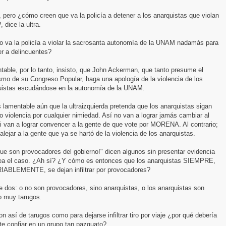
 pero ¿cómo creen que va la policía a detener a los anarquistas que violan
, dice la ultra.
 va la policía a violar la sacrosanta autonomía de la UNAM nadamás para
r a delincuentes?
able, por lo tanto, insisto, que John Ackerman, que tanto presume el
smo de su Congreso Popular, haga una apología de la violencia de los
uistas escudándose en la autonomía de la UNAM.
lamentable aún que la ultraizquierda pretenda que los anarquistas sigan
 violencia por cualquier nimiedad. Así no van a lograr jamás cambiar al
i van a lograr convencer a la gente de que vote por MORENA. Al contrario;
alejar a la gente que ya se hartó de la violencia de los anarquistas.
ue son provocadores del gobierno!" dicen algunos sin presentar evidencia
ea el caso. ¿Ah sí? ¿Y cómo es entonces que los anarquistas SIEMPRE,
IABLEMENTE, se dejan infiltrar por provocadores?
 dos: o no son provocadores, sino anarquistas, o los anarquistas son
 muy tarugos.
on así de tarugos como para dejarse infiltrar tiro por viaje ¿por qué debería
te confiar en un grupo tan pazguato?