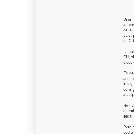
Dirán 
ampara
de la 
país, 
en CU
La aut
CU, si
elecci
Es de
admini
la ley
consig
anarqu
No hub
entrad
ilegal.
Pero e
podía 