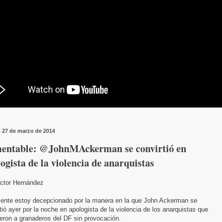
, 27 de marzo de 2014
entable: @JohnMAckerman se convirtió en
ogista de la violencia de anarquistas
ictor Hernández
ente estoy decepcionado por la manera en la que John Ackerman se
tió ayer por la noche en apologista de la violencia de los anarquistas que
eron a granaderos del DF sin provocación.