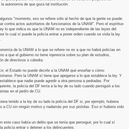
la autonomía de que goza tal institución.
algunos "momento, eso se refiere sólo al hecho de que la gente se puede
r contra actos autoritarios de funcionarios de la UNAM". Pero el espírituo
ley lo que indica es que la UNAM no es independiente de las leyes del
por lo cual sí puede la policía entrar a poner orden cuando se viola la ley
.
onomía de la UNAM a lo que se refiere no es a que no habrá policías en
no a que el gobierno no tiene injerencia sobre su plan de estudios,
ón de directivos o cátedra.
cir, el Estado no puede decirle a la UNAM qué enseñar o cómo
strarse. Pero la UNAM sí tiene que apegarse a lo que establece la ley. Y
 establece que nadie puede agredir a otra persona a pedradas. Por
uiente, la policía del DF tenía a la ley de su lado cuando persiguió a los
istas en el jardín de CU.
iera tenido a la ley de su lado la policía del DF si, por ejemplo, hubiera
o a CU sin ningún motivo y nadamás por sus pistolas. Eso sí hubiera sido
n este caso había un delito que se tenía que perseguir, por lo cual sí
la policía entrar y detener a los delincuentes.