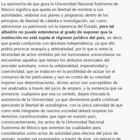
La autonomía de que goza la Universidad Nacional Autónoma de
México significa que queda en libertad de nombrar a sus
autoridades, elaborar sus planes y programas dentro de los
principios de libertad de cátedra e investigación, así como
administrar su patrimonio sin la injerencia del Estado,
pero tal
albedrío no puede extenderse al grado de suponer que la
institución no está sujeta al régimen jurídico del país
, es decir,
que pueda conducirse con absoluta independencia, ya que ello
podría provocar anarquía y arbitrariedad; por lo que si entre la
diversidad de actos emitidos por los funcionarios universitarios se
encuentran aquellos que reúnen los atributos esenciales del
proceder autoritario, como la unilateralidad, imperatividad y
coercitividad, que se traducen en la posibilidad de actuar sin el
consenso de los particulares y aun en contra de su voluntad
imponer sus determinaciones, dichos actos son susceptibles de
ser analizados a través del juicio de amparo, y la sentencia que se
pronuncie, cualquiera que sea su sentido, dejará intocada la
autonomía de la Universidad, ya que obviamente podrá continuar
ejerciendo la libertad de autodirigirse, con la única salvedad de que
como ente integrante de nuestra sociedad deberá respetar los
derechos constitucionales que rigen en nuestro país;
consecuentemente, los actos de la Universidad Nacional
Autónoma de México que ostentan las cualidades para
considerarlos como actos de autoridad para efectos del juicio de
amparo, pueden ser examinados a través de éste, sin perjuicio de