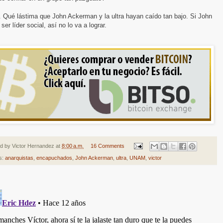
. Qué lástima que John Ackerman y la ultra hayan caído tan bajo. Si John
 ser líder social, así no lo va a lograr.
ed by
Victor Hernandez
at
8:00 a.m.
16 Comments
s:
anarquistas
,
encapuchados
,
John Ackerman
,
ultra
,
UNAM
,
victor