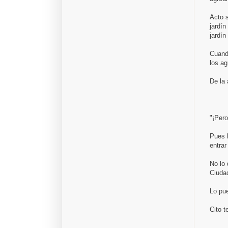
Acto s
jardín
jardín
Cuand
los ag
De la 
"¡Pero
Pues l
entrar
No lo 
Ciuda
Lo pue
Cito t