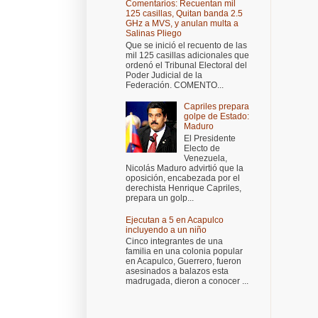
Comentarios: Recuentan mil
125 casillas, Quitan banda 2.5
GHz a MVS, y anulan multa a
Salinas Pliego
Que se inició el recuento de las
mil 125 casillas adicionales que
ordenó el Tribunal Electoral del
Poder Judicial de la
Federación. COMENTO...
Capriles prepara
golpe de Estado:
Maduro
El Presidente
Electo de
Venezuela,
Nicolás Maduro advirtió que la
oposición, encabezada por el
derechista Henrique Capriles,
prepara un golp...
Ejecutan a 5 en Acapulco
incluyendo a un niño
Cinco integrantes de una
familia en una colonia popular
en Acapulco, Guerrero, fueron
asesinados a balazos esta
madrugada, dieron a conocer ...