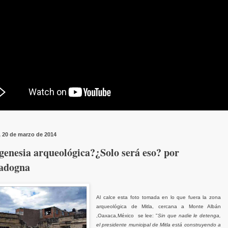
, 20 de marzo de 2014
genesia arqueológica?¿Solo será eso? por
adogna
Al calce esta foto tomada en lo que fuera la zona
arqueológica de Mitla, cercana a Monte Albán
,Oaxaca,México se lee: "
Sin que nadie le detenga,
el presidente municipal de Mitla está construyendo a