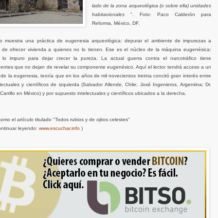
lado de la zona arqueológica (o sobre ella) unidades
habitacionales
". Foto: Paco Calderón para
Reforma, México, DF.
to muestra una práctica de eugenesia arqueológica: depurar el ambiente de impurezas a
de ofrecer vivienda a quienes no lo tienen. Ese es el núcleo de la máquina eugenésica:
r lo impuro para dejar crecer la pureza. La actual guerra contra el narcotráfico tiene
ntes que no dejan de revelar su componente eugenésico. Aquí el lector tendrá acceso a un
 de la eugenesia, teoría que en los años de mil novecientos treinta concitó gran interés entre
electuales y científicos de izquierda (Salvador Allende, Chile; José Ingenieros, Argentina; Dr.
arrillo en México) y por supuesto intelectuales y científicos ubicados a la derecha.
omo el artículo titulado "Todos rubios y de ojitos celestes"
ontinuar leyendo:
www.escuchar.info )