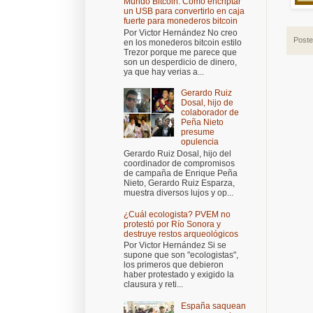
Mundo Bitcoin: Cómo encriptar
un USB para convertirlo en caja
fuerte para monederos bitcoin
Por Victor Hernández No creo
Post
en los monederos bitcoin estilo
Trezor porque me parece que
son un desperdicio de dinero,
ya que hay verias a...
Gerardo Ruiz
Dosal, hijo de
colaborador de
Peña Nieto
presume
opulencia
Gerardo Ruiz Dosal, hijo del
coordinador de compromisos
de campaña de Enrique Peña
Nieto, Gerardo Ruiz Esparza,
muestra diversos lujos y op...
¿Cuál ecologista? PVEM no
protestó por Río Sonora y
destruye restos arqueológicos
Por Victor Hernández Si se
supone que son "ecologistas",
los primeros que debieron
haber protestado y exigido la
clausura y reti...
España saquean