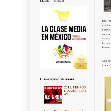
PRIAN . Escribí el...
Esa fo
nombre 
destrui
compone
estudio
los int
Ramón C
Aquí ret
(para c
Lo más popular esta semana
2012: TIEMPOS
DIAZORDACIST
AS