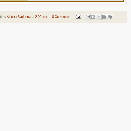
ed by
Alberto Sladogna
at
2:00 p.m.
0 Comments