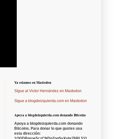
Ya estamos en Mastodon
Sígue al Victor Hernández en Mastodon
Sigue a blogdeizquierda.com en Mastodon
Apoya a blogdeizquierda.com donando Bitcoins
Apoya a blogdeizquierda.com donando
Bitcoins. Para donar lo que gustes usa
esta dirección:
1QGDBprue5czCNDpZoq5vXyhrZ6RL5YL