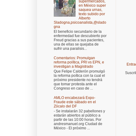
supermercados,
en México super
saquea urnas,
texto subido por
Alberto
Sladogna,psicoanalista,@slado
gna
El beneficio secundario de la
enfermedad fue descubierto por
Freud gracias a sus pacientes,
una de ellas se quejaba de
sufrir una paralisis...
Comentarios: Promulgan
reforma política, PRI vs EPN, e
Entra
investigan a Magistrado
Que Felipe Calderón promulgó
Suscri
la reforma poítica con la cual el
próximo presidente no tendrá
que tomar protesta ante el
Congreso en caso de ...
AMLO encabezará Expo-
Fraude este sábado en el
Zócalo del DF
- Se instalarán 32 pabellones y
estarán abiertos al público a
partir de las 10:00 horas. Por
andresmanuel.org Ciudad de
México - El próximo ...