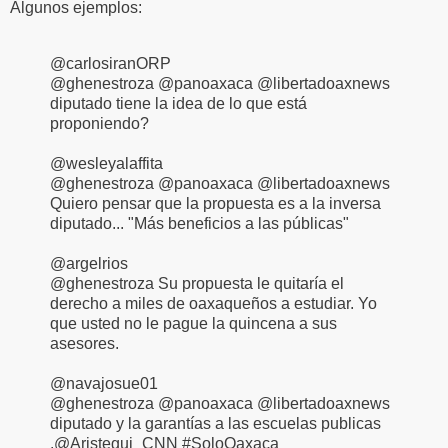
Algunos ejemplos:
@carlosiranORP
@ghenestroza @panoaxaca @libertadoaxnews
diputado tiene la idea de lo que está
proponiendo?
@wesleyalaffita
@ghenestroza @panoaxaca @libertadoaxnews
Quiero pensar que la propuesta es a la inversa
diputado... "Más beneficios a las públicas"
@argelrios
@ghenestroza Su propuesta le quitaría el
derecho a miles de oaxaqueños a estudiar. Yo
que usted no le pague la quincena a sus
asesores.
@navajosue01
@ghenestroza @panoaxaca @libertadoaxnews
diputado y la garantías a las escuelas publicas
.@Aristegui_CNN #SoloOaxaca