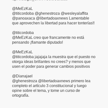
‏@MeEzKaL
@titicordoba @ghenestroza @wesleyalaffita
@panoaxaca @libertadoaxnews Lamentable
que aprovechen la libertad para hacer tonterías!!
@titicordoba
@MeEzKaL creo que francamente no está
pensando ¡flamante diputado!
@MeEzKaL
@titicordoba jajajaja la muestra que el puesto no
otorga ideas brillantes no crees? y menos que
usen el poder para generar cambios positivos
@Dianajael
@ghenestroza @libertadoaxnews primero lea
completo el artículo 3 constitucional y luego
opine sobre el tema, y tome un curso de
ortografía.