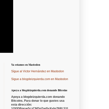
Ya estamos en Mastodon
Sígue al Victor Hernández en Mastodon
Sigue a blogdeizquierda.com en Mastodon
Apoya a blogdeizquierda.com donando Bitcoins
Apoya a blogdeizquierda.com donando
Bitcoins. Para donar lo que gustes usa
esta dirección:
1QGDBprue5czCNDpZoq5vXyhrZ6RL5YL