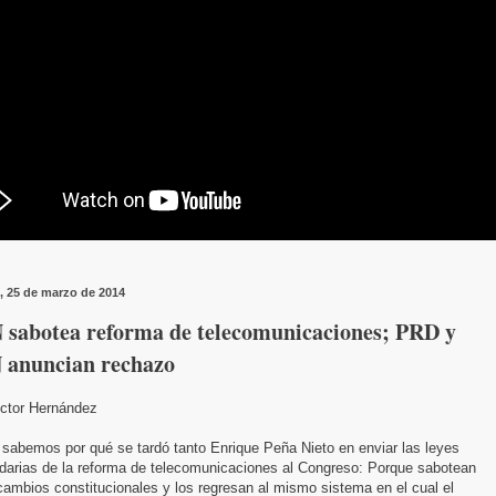
, 25 de marzo de 2014
 sabotea reforma de telecomunicaciones; PRD y
 anuncian rechazo
ictor Hernández
 sabemos por qué se tardó tanto Enrique Peña Nieto en enviar las leyes
darias de la reforma de telecomunicaciones al Congreso: Porque sabotean
cambios constitucionales y los regresan al mismo sistema en el cual el