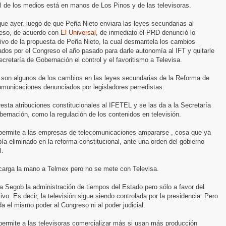
l de los medios está en manos de Los Pinos y de las televisoras.
ue ayer, luego de que Peña Nieto enviara las leyes secundarias al
eso, de acuerdo con
El Universal
, de inmediato el PRD denunció lo
ivo de la propuesta de Peña Nieto, la cual desmantela los cambios
dos por el Congreso el año pasado para darle autonomía al IFT y quitarle
ecretaría de Gobernación el control y el favoritismo a Televisa.
 son algunos de los cambios en las leyes secundarias de la Reforma de
omunicaciones denunciados por legisladores perredistas:
resta atribuciones constitucionales al IFETEL y se las da a la Secretaría
ernación, como la regulación de los contenidos en televisión.
 permite a las empresas de telecomunicaciones ampararse , cosa que ya
ía eliminado en la reforma constitucional, ante una orden del gobierno
l.
 carga la mano a Telmex pero no se mete con Televisa.
a Segob la administración de tiempos del Estado pero sólo a favor del
ivo. Es decir, la televisión sigue siendo controlada por la presidencia. Pero
da el mismo poder al Congreso ni al poder judicial.
permite a las televisoras comercializar más si usan más producción