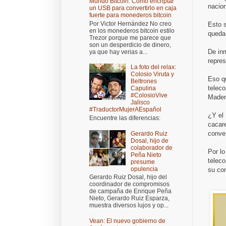
Mundo Bitcoin: Cómo encriptar
nacion
un USB para convertirlo en caja
fuerte para monederos bitcoin
Por Victor Hernández No creo
Esto s
en los monederos bitcoin estilo
queda
Trezor porque me parece que
son un desperdicio de dinero,
De inm
ya que hay verias a...
repres
La foto del relax:
Colosio Viruta y
Eso qu
Beltrones
telec
Capulina
#ColosioVive
Madero
Jalisco
#TraductorMujerAEspañol
¿Y el
Encuentre las diferencias:
cacare
conven
Gerardo Ruiz
Dosal, hijo de
colaborador de
Por lo
Peña Nieto
teleco
presume
opulencia
su com
Gerardo Ruiz Dosal, hijo del
coordinador de compromisos
de campaña de Enrique Peña
Nieto, Gerardo Ruiz Esparza,
muestra diversos lujos y op...
Vean: El nuevo gobierno de