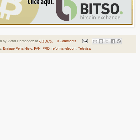
ed by
Victor Hernandez
at
7:00 a.m.
0 Comments
s:
Enrique Peña Nieto
,
PAN
,
PRD
,
reforma telecom
,
Televisa