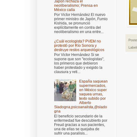
Japón rechaza el
neoliberalismo; Prensa en
México calla
Por Victor Hernández El nuevo
primer ministro de Japón, Fumio
Kishida, se pronunció
explícitamente en contra del
neoliberalismo en una entre...
Post
¿Cuál ecologista? PVEM no
protestó por Río Sonora y
Label
destruye restos arqueológicos
Por Victor Hernández Si se
supone que son "ecologistas",
los primeros que debieron
haber protestado y exigido la
clausura y reti...
España saquean
supermercados,
en México super
saquea urnas,
texto subido por
Alberto
Sladogna,psicoanalista,@slado
gna
El beneficio secundario de la
enfermedad fue descubierto por
Freud gracias a sus pacientes,
una de ellas se quejaba de
sufrir una paralisis...