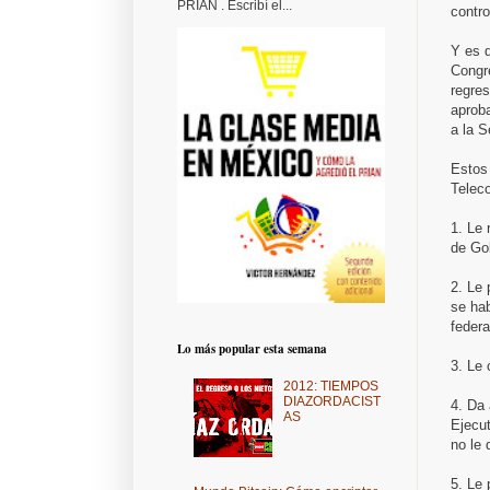
PRIAN . Escribí el...
contro
Y es q
Congr
regres
aproba
a la S
Estos
Telec
1. Le 
de Gob
2. Le
se hab
federa
Lo más popular esta semana
3. Le
2012: TIEMPOS
DIAZORDACIST
4. Da 
AS
Ejecut
no le 
5. Le 