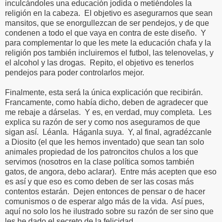
inculcándoles una educación jodida o metiéndoles la
religión en la cabeza.
El objetivo es asegurarnos que sean
mansitos, que se enorgullezcan de ser pendejos, y de que
condenen a todo el que vaya en contra de este diseño.
Y
para complementar lo que les mete la educación chafa y la
religión pos también incluiremos el futbol, las telenovelas, y
el alcohol y las drogas.
Repito, el objetivo es tenerlos
pendejos para poder controlarlos mejor.
Finalmente, esta será la única explicación que recibirán.
Francamente, como había dicho, deben de agradecer que
me rebaje a dárselas.
Y es, en verdad, muy completa.
Les
explica su razón de ser y como nos aseguramos de que
sigan así.
Léanla.
Háganla suya.
Y, al final, agradézcanle
a Diosito (el que les hemos inventado) que sean tan solo
animales propiedad de los patroncitos chulos a los que
servimos (nosotros en la clase política somos también
gatos, de angora, debo aclarar).
Entre más acepten que eso
es así y que eso es como deben de ser las cosas más
contentos estarán.
Dejen entonces de pensar o de hacer
comunismos o de esperar algo más de la vida.
Así pues,
aquí no solo los he ilustrado sobre su razón de ser sino que
les he dado el secreto de la felicidad.