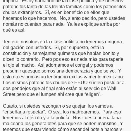
importa.
Estoy hablando de la clase politica y de nuestros
patroncitos tanto de las treinta familias como los patroncitos
chulos extranjeros.
Sí, es en beneficio de ellos que
hacemos lo que hacemos.
No, siento decirlo, pero ustedes
nomás no cuentan para nada.
Ya les explique arriba por
qué es así.
Tercero, nosotros en la clase política no tenemos ninguna
obligación con ustedes.
Si, por supuesto, está la
constitución y semejantes quimeras que hablan bonito y
dicen lo contrario.
Pero pos eso es nada más para taparle
el ojo al macho.
Así adornamos el congal y podemos
presumir quesque somos una democracia y que se yo.
Y
esto no es nomas un fenómeno exclusivamente mexicano.
Los mismos patroncitos chulos de EEUU suelen postular a
dos pendejos que al final solo están al servicio de Wall
Street pero que el lumpen ahí cree que “eligen”.
Cuarto, si ustedes rezongan o se quejan los vamos a
“enseñar a respetar”.
O sea, los madrearemos.
Para eso
tenemos al ejército y a la policía.
Nos cuesta buena lana
maicear a los generalotes para que se porten mansitos.
Y
tenemos que estar viendo cómo sacar del bote a narcos y