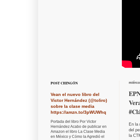
POST CHINGÓN
miérco
EPN
Vean el nuevo libro del
Victor Hernández (@toliro)
Ver
sobre la clase media
#Cl
https://amzn.to/3pWUWhq
Portada del libro Por Victor
En la 
Hernández Acabo de publicar en
del pe
Amazon el libro La Clase Media
la CTM
en México y Cómo la Agredió el