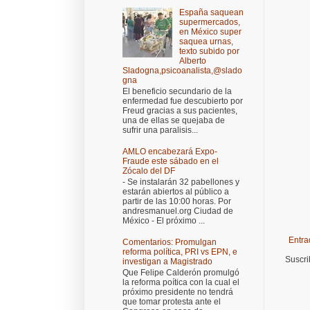
España saquean
supermercados,
en México super
saquea urnas,
texto subido por
Alberto
Sladogna,psicoanalista,@slado
gna
El beneficio secundario de la
enfermedad fue descubierto por
Freud gracias a sus pacientes,
una de ellas se quejaba de
sufrir una paralisis...
AMLO encabezará Expo-
Fraude este sábado en el
Zócalo del DF
- Se instalarán 32 pabellones y
estarán abiertos al público a
partir de las 10:00 horas. Por
andresmanuel.org Ciudad de
México - El próximo ...
Entra
Comentarios: Promulgan
reforma política, PRI vs EPN, e
Suscri
investigan a Magistrado
Que Felipe Calderón promulgó
la reforma poítica con la cual el
próximo presidente no tendrá
que tomar protesta ante el