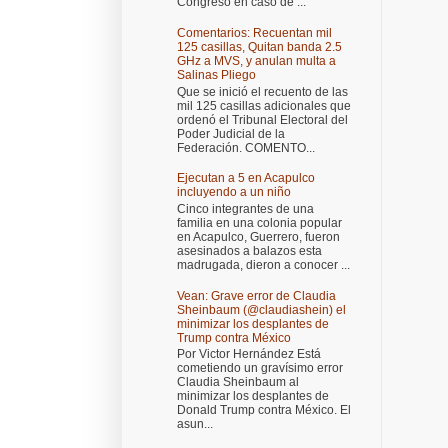
Congreso en caso de ...
Comentarios: Recuentan mil
125 casillas, Quitan banda 2.5
GHz a MVS, y anulan multa a
Salinas Pliego
Que se inició el recuento de las
mil 125 casillas adicionales que
ordenó el Tribunal Electoral del
Poder Judicial de la
Federación. COMENTO...
Ejecutan a 5 en Acapulco
incluyendo a un niño
Cinco integrantes de una
familia en una colonia popular
en Acapulco, Guerrero, fueron
asesinados a balazos esta
madrugada, dieron a conocer ...
Vean: Grave error de Claudia
Sheinbaum (@claudiashein) el
minimizar los desplantes de
Trump contra México
Por Victor Hernández Está
cometiendo un gravísimo error
Claudia Sheinbaum al
minimizar los desplantes de
Donald Trump contra México. El
asun...