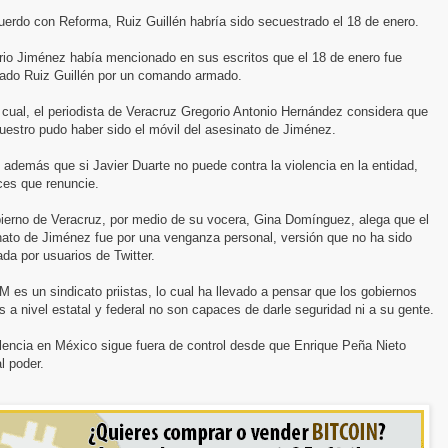
erdo con Reforma, Ruiz Guillén habría sido secuestrado el 18 de enero.
rio Jiménez había mencionado en sus escritos que el 18 de enero fue
tado Ruiz Guillén por un comando armado.
 cual, el periodista de Veracruz Gregorio Antonio Hernández considera que
uestro pudo haber sido el móvil del asesinato de Jiménez.
 además que si Javier Duarte no puede contra la violencia en la entidad,
ces que renuncie.
bierno de Veracruz, por medio de su vocera, Gina Domínguez, alega que el
nato de Jiménez fue por una venganza personal, versión que no ha sido
da por usuarios de Twitter.
 es un sindicato priistas, lo cual ha llevado a pensar que los gobiernos
as a nivel estatal y federal no son capaces de darle seguridad ni a su gente.
lencia en México sigue fuera de control desde que Enrique Peña Nieto
al poder.