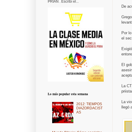
PRIAN . Escribí el...
De acu
Grego
levan
Por lo
el sec
Exigió
enton
El go
asesi
acepta
La CTM
priist
Lo más popular esta semana
La vio
2012: TIEMPOS
llegó 
DIAZORDACIST
AS