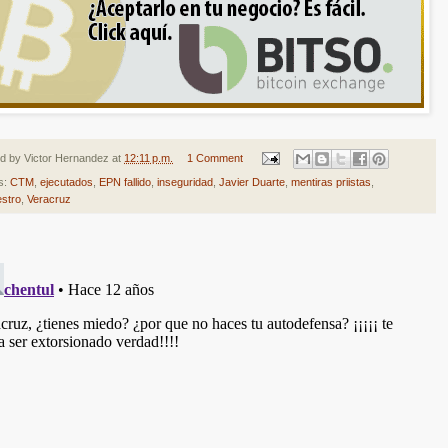
ed by
Victor Hernandez
at
12:11 p.m.
1 Comment
s:
CTM
,
ejecutados
,
EPN fallido
,
inseguridad
,
Javier Duarte
,
mentiras priistas
,
stro
,
Veracruz