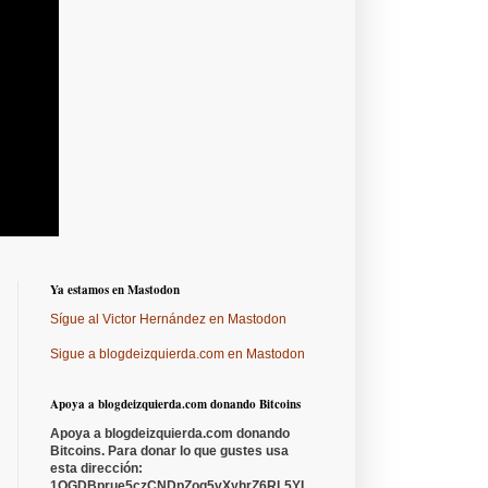
Ya estamos en Mastodon
Sígue al Victor Hernández en Mastodon
Sigue a blogdeizquierda.com en Mastodon
Apoya a blogdeizquierda.com donando Bitcoins
Apoya a blogdeizquierda.com donando
Bitcoins. Para donar lo que gustes usa
esta dirección:
1QGDBprue5czCNDpZoq5vXyhrZ6RL5YL