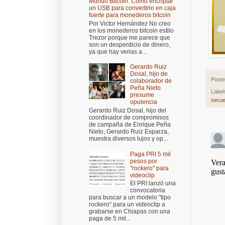
Mundo Bitcoin: Cómo encriptar
un USB para convertirlo en caja
fuerte para monederos bitcoin
Por Victor Hernández No creo
en los monederos bitcoin estilo
Trezor porque me parece que
son un desperdicio de dinero,
ya que hay verias a...
Gerardo Ruiz
Dosal, hijo de
Post
colaborador de
Peña Nieto
Label
presume
secue
opulencia
Gerardo Ruiz Dosal, hijo del
coordinador de compromisos
de campaña de Enrique Peña
Nieto, Gerardo Ruiz Esparza,
muestra diversos lujos y op...
Paga PRI 5 mil
pesos por
"rockero" para
videoclip
El PRI lanzó una
convocatoria
para buscar a un modelo "tipo
rockero" para un videoclip a
grabarse en Chiapas con una
paga de 5 mil...