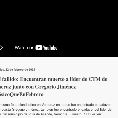
les, 12 de febrero de 2014
 fallido: Encuentran muerto a líder de CTM de
acruz junto con Gregorio Jiménez
ásicoQueEnFebrero
misma fosa clandestina en Veracruz en la que fue encontrado el cadáver
riodista Gregorio Jiménez, también fue encontrado el cadáver del líder de
 del municipio de Villa de Allende, Veracruz, Ernesto Ruiz Guillén.