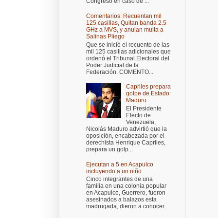
Congreso en caso de ...
Comentarios: Recuentan mil
125 casillas, Quitan banda 2.5
GHz a MVS, y anulan multa a
Salinas Pliego
Que se inició el recuento de las
mil 125 casillas adicionales que
ordenó el Tribunal Electoral del
Poder Judicial de la
Federación. COMENTO...
Capriles prepara
golpe de Estado:
Maduro
El Presidente
Electo de
Venezuela,
Nicolás Maduro advirtió que la
oposición, encabezada por el
derechista Henrique Capriles,
prepara un golp...
Ejecutan a 5 en Acapulco
incluyendo a un niño
Cinco integrantes de una
familia en una colonia popular
en Acapulco, Guerrero, fueron
asesinados a balazos esta
madrugada, dieron a conocer ...