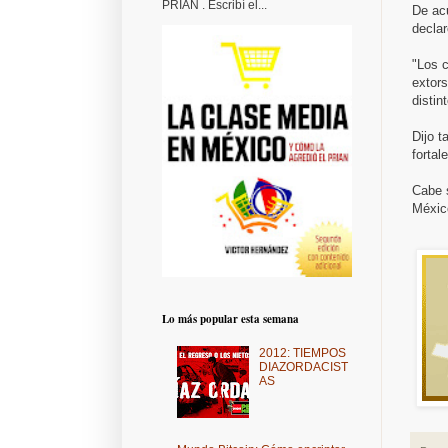
PRIAN . Escribí el...
De ac
declar
"Los c
extors
distin
Dijo t
fortal
Cabe s
México
Lo más popular esta semana
2012: TIEMPOS
DIAZORDACIST
AS