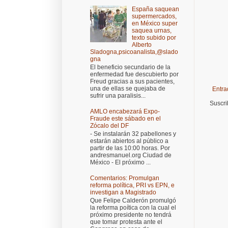
España saquean
supermercados,
en México super
saquea urnas,
texto subido por
Alberto
Sladogna,psicoanalista,@slado
gna
El beneficio secundario de la
enfermedad fue descubierto por
Freud gracias a sus pacientes,
una de ellas se quejaba de
Entra
sufrir una paralisis...
Suscri
AMLO encabezará Expo-
Fraude este sábado en el
Zócalo del DF
- Se instalarán 32 pabellones y
estarán abiertos al público a
partir de las 10:00 horas. Por
andresmanuel.org Ciudad de
México - El próximo ...
Comentarios: Promulgan
reforma política, PRI vs EPN, e
investigan a Magistrado
Que Felipe Calderón promulgó
la reforma poítica con la cual el
próximo presidente no tendrá
que tomar protesta ante el