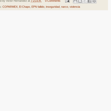
ed by
Victor Hernandez
at
7:21 p.m.
0 Comments
s:
COPARMEX
,
El Chapo
,
EPN fallido
,
inseguridad
,
narco
,
violencia