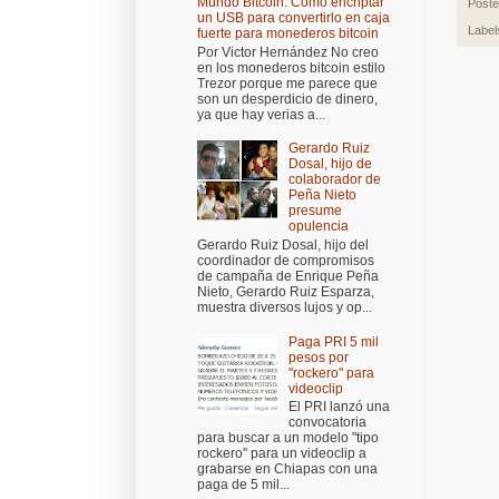
Mundo Bitcoin: Cómo encriptar
Post
un USB para convertirlo en caja
Label
fuerte para monederos bitcoin
Por Victor Hernández No creo
en los monederos bitcoin estilo
Trezor porque me parece que
son un desperdicio de dinero,
ya que hay verias a...
Gerardo Ruiz
Dosal, hijo de
colaborador de
Peña Nieto
presume
opulencia
Gerardo Ruiz Dosal, hijo del
coordinador de compromisos
de campaña de Enrique Peña
Nieto, Gerardo Ruiz Esparza,
muestra diversos lujos y op...
Paga PRI 5 mil
pesos por
"rockero" para
videoclip
El PRI lanzó una
convocatoria
para buscar a un modelo "tipo
rockero" para un videoclip a
grabarse en Chiapas con una
paga de 5 mil...