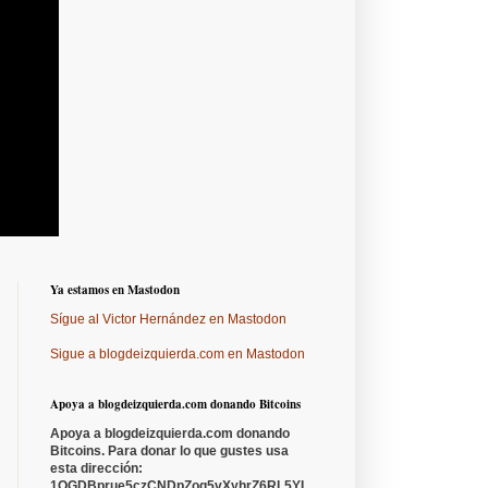
Ya estamos en Mastodon
Sígue al Victor Hernández en Mastodon
Sigue a blogdeizquierda.com en Mastodon
Apoya a blogdeizquierda.com donando Bitcoins
Apoya a blogdeizquierda.com donando
Bitcoins. Para donar lo que gustes usa
esta dirección:
1QGDBprue5czCNDpZoq5vXyhrZ6RL5YL