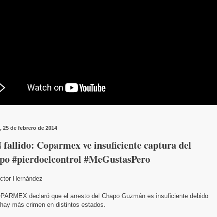
, 25 de febrero de 2014
fallido: Coparmex ve insuficiente captura del
po #pierdoelcontrol #MeGustasPero
ictor Hernández
PARMEX declaró que el arresto del Chapo Guzmán es insuficiente debido
 hay más crimen en distintos estados.