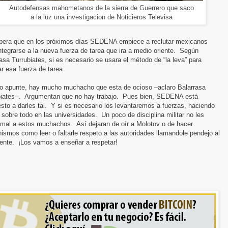
Autodefensas mahometanos de la sierra de Guerrero que saco
a la luz una investigacion de Noticieros Televisa
pera que en los próximos días SEDENA empiece a reclutar mexicanos
ntegrarse a la nueva fuerza de tarea que ira a medio oriente.
Según
asa Turrubiates, si es necesario se usara el método de “la leva” para
ar esa fuerza de tarea.
o apunte, hay mucho muchacho que esta de ocioso –aclaro Balarrasa
iates--.
Argumentan que no hay trabajo.
Pues bien, SEDENA está
sto a darles tal.
Y si es necesario los levantaremos a fuerzas, haciendo
 sobre todo en las universidades.
Un poco de disciplina militar no les
 mal a estos muchachos.
Así dejaran de oír a Molotov o de hacer
smos como leer o faltarle respeto a las autoridades llamandole pendejo al
ente.
¡Los vamos a enseñar a respetar!