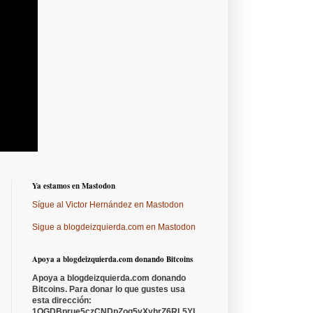
Ya estamos en Mastodon
Sígue al Victor Hernández en Mastodon
Sigue a blogdeizquierda.com en Mastodon
Apoya a blogdeizquierda.com donando Bitcoins
Apoya a blogdeizquierda.com donando
Bitcoins. Para donar lo que gustes usa
esta dirección:
1QGDBprue5czCNDpZoq5vXyhrZ6RL5YL