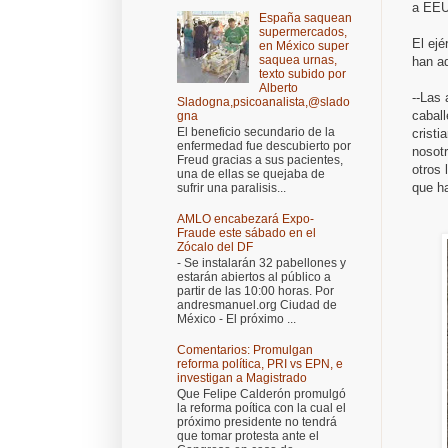
a EE
España saquean
supermercados,
El ejé
en México super
saquea urnas,
han a
texto subido por
Alberto
--Las
Sladogna,psicoanalista,@slado
caball
gna
El beneficio secundario de la
cristi
enfermedad fue descubierto por
nosot
Freud gracias a sus pacientes,
otros 
una de ellas se quejaba de
que ha
sufrir una paralisis...
AMLO encabezará Expo-
Fraude este sábado en el
Zócalo del DF
- Se instalarán 32 pabellones y
estarán abiertos al público a
partir de las 10:00 horas. Por
andresmanuel.org Ciudad de
México - El próximo ...
Comentarios: Promulgan
reforma política, PRI vs EPN, e
investigan a Magistrado
Que Felipe Calderón promulgó
la reforma poítica con la cual el
próximo presidente no tendrá
que tomar protesta ante el