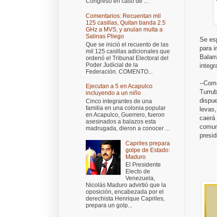
Congreso en caso de ...
Comentarios: Recuentan mil
125 casillas, Quitan banda 2.5
GHz a MVS, y anulan multa a
Salinas Pliego
Se es
Que se inició el recuento de las
para i
mil 125 casillas adicionales que
Balarr
ordenó el Tribunal Electoral del
Poder Judicial de la
integr
Federación. COMENTO...
--Com
Ejecutan a 5 en Acapulco
Turrub
incluyendo a un niño
dispue
Cinco integrantes de una
familia en una colonia popular
levas,
en Acapulco, Guerrero, fueron
caerá
asesinados a balazos esta
comuni
madrugada, dieron a conocer ...
presid
Capriles prepara
golpe de Estado:
Maduro
El Presidente
Electo de
Venezuela,
Nicolás Maduro advirtió que la
oposición, encabezada por el
derechista Henrique Capriles,
prepara un golp...