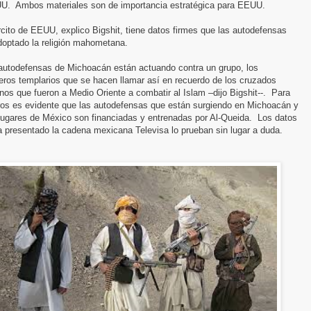
UU.
Ambos materiales son de importancia estratégica para EEUU.
rcito de EEUU, explico Bigshit, tiene datos firmes que las autodefensas
doptado la religión mahometana.
 autodefensas de Michoacán están actuando contra un grupo, los
eros templarios que se hacen llamar así en recuerdo de los cruzados
anos que fueron a Medio Oriente a combatir al Islam –dijo Bigshit--.
Para
ros es evidente que las autodefensas que están surgiendo en Michoacán y
lugares de México son financiadas y entrenadas por Al-Queida.
Los datos
 presentado la cadena mexicana Televisa lo prueban sin lugar a duda.