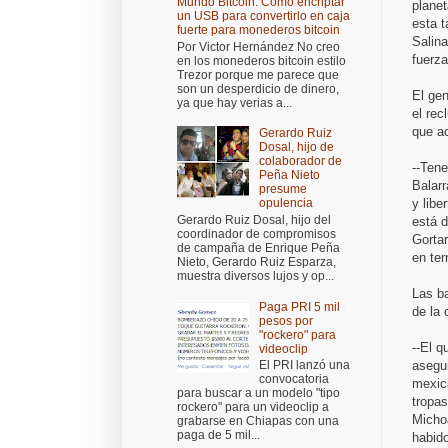
Mundo Bitcoin: Cómo encriptar
planet
un USB para convertirlo en caja
esta t
fuerte para monederos bitcoin
Salin
Por Victor Hernández No creo
fuerz
en los monederos bitcoin estilo
Trezor porque me parece que
son un desperdicio de dinero,
El ge
ya que hay verias a...
el re
que ac
Gerardo Ruiz
Dosal, hijo de
colaborador de
--Ten
Peña Nieto
Balarr
presume
y libe
opulencia
Gerardo Ruiz Dosal, hijo del
está d
coordinador de compromisos
Gortar
de campaña de Enrique Peña
en ter
Nieto, Gerardo Ruiz Esparza,
muestra diversos lujos y op...
Las b
Paga PRI 5 mil
de la 
pesos por
"rockero" para
--El 
videoclip
asegur
El PRI lanzó una
convocatoria
mexica
para buscar a un modelo "tipo
tropas
rockero" para un videoclip a
Micho
grabarse en Chiapas con una
paga de 5 mil...
habid