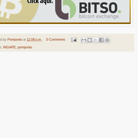
ed by
Pomponio
at
11:06 p.m.
0 Comments
s:
INGAPE
,
pomponio