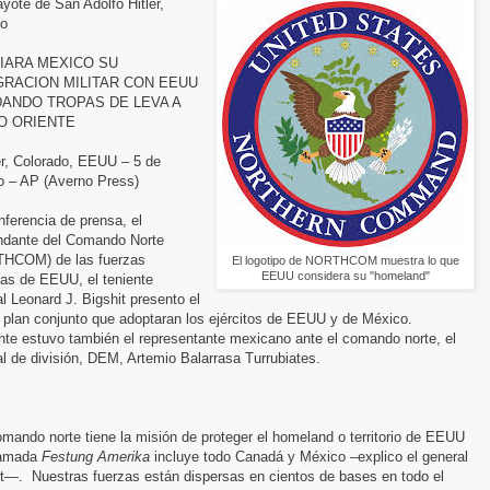
yote de San Adolfo Hitler,
co
IARA MEXICO SU
GRACION MILITAR CON EEUU
ANDO TROPAS DE LEVA A
O ORIENTE
r, Colorado, EEUU – 5 de
ro – AP (Averno Press)
ferencia de prensa, el
dante del Comando Norte
HCOM) de las fuerzas
El logotipo de NORTHCOM muestra lo que
EEUU considera su "homeland"
as de EEUU, el teniente
l Leonard J. Bigshit presento el
 plan conjunto que adoptaran los ejércitos de EEUU y de México.
nte estuvo también el representante mexicano ante el comando norte, el
l de división, DEM, Artemio Balarrasa Turrubiates.
omando norte tiene la misión de proteger el homeland o territorio de EEUU
llamada
Festung Amerika
incluye todo Canadá y México –explico el general
it—. Nuestras fuerzas están dispersas en cientos de bases en todo el