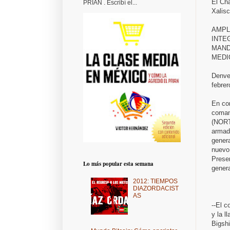
El Cha
PRIAN . Escribí el...
Xalis
AMPL
INTE
MAND
MEDI
Denve
febre
En con
coman
(NORT
armad
genera
nuevo
Prese
Lo más popular esta semana
genera
2012: TIEMPOS
DIAZORDACIST
AS
--El c
y la 
Bigsh