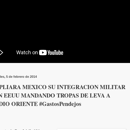
les, 5 de febrero de 2014
PLIARA MEXICO SU INTEGRACION MILITAR
N EEUU MANDANDO TROPAS DE LEVA A
IO ORIENTE #GastosPendejos