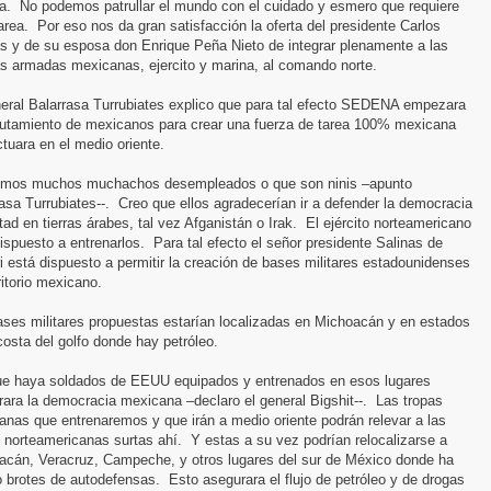
a.
No podemos patrullar el mundo con el cuidado y esmero que requiere
area.
Por eso nos da gran satisfacción la oferta del presidente Carlos
as y de su esposa don Enrique Peña Nieto de integrar plenamente a las
as armadas mexicanas, ejercito y marina, al comando norte.
neral Balarrasa Turrubiates explico que para tal efecto SEDENA empezara
clutamiento de mexicanos para crear una fuerza de tarea 100% mexicana
tuara en el medio oriente.
emos muchos muchachos desempleados o que son ninis –apunto
asa Turrubiates--.
Creo que ellos agradecerían ir a defender la democracia
rtad en tierras árabes, tal vez Afganistán o Irak.
El ejército norteamericano
ispuesto a entrenarlos.
Para tal efecto el señor presidente Salinas de
i está dispuesto a permitir la creación de bases militares estadounidenses
ritorio mexicano.
ases militares propuestas estarían localizadas en Michoacán y en estados
costa del golfo donde hay petróleo.
que haya soldados de EEUU equipados y entrenados en esos lugares
ara la democracia mexicana –declaro el general Bigshit--.
Las tropas
nas que entrenaremos y que irán a medio oriente podrán relevar a las
 norteamericanas surtas ahí.
Y estas a su vez podrían relocalizarse a
acán, Veracruz, Campeche, y otros lugares del sur de México donde ha
o brotes de autodefensas.
Esto asegurara el flujo de petróleo y de drogas