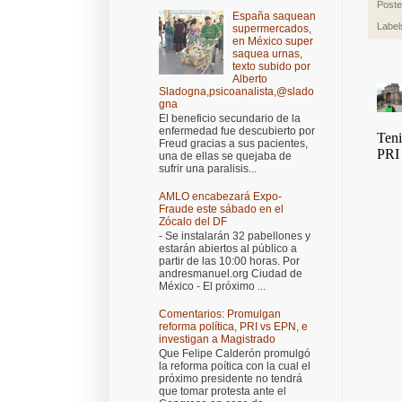
Post
España saquean
Label
supermercados,
en México super
saquea urnas,
texto subido por
Alberto
Sladogna,psicoanalista,@slado
gna
El beneficio secundario de la
enfermedad fue descubierto por
Freud gracias a sus pacientes,
una de ellas se quejaba de
sufrir una paralisis...
AMLO encabezará Expo-
Fraude este sábado en el
Zócalo del DF
- Se instalarán 32 pabellones y
estarán abiertos al público a
partir de las 10:00 horas. Por
andresmanuel.org Ciudad de
México - El próximo ...
Comentarios: Promulgan
reforma política, PRI vs EPN, e
investigan a Magistrado
Que Felipe Calderón promulgó
la reforma poítica con la cual el
próximo presidente no tendrá
que tomar protesta ante el