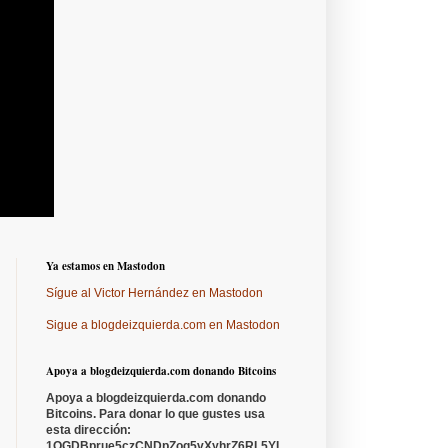
Ya estamos en Mastodon
Sígue al Victor Hernández en Mastodon
Sigue a blogdeizquierda.com en Mastodon
Apoya a blogdeizquierda.com donando Bitcoins
Apoya a blogdeizquierda.com donando
Bitcoins. Para donar lo que gustes usa
esta dirección:
1QGDBprue5czCNDpZoq5vXyhrZ6RL5YL