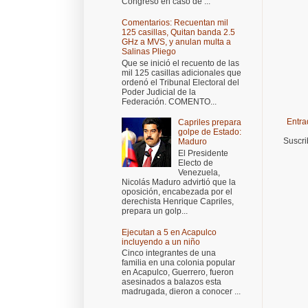
Congreso en caso de ...
Comentarios: Recuentan mil
125 casillas, Quitan banda 2.5
GHz a MVS, y anulan multa a
Salinas Pliego
Que se inició el recuento de las
mil 125 casillas adicionales que
ordenó el Tribunal Electoral del
Poder Judicial de la
Federación. COMENTO...
Entra
Capriles prepara
golpe de Estado:
Suscri
Maduro
El Presidente
Electo de
Venezuela,
Nicolás Maduro advirtió que la
oposición, encabezada por el
derechista Henrique Capriles,
prepara un golp...
Ejecutan a 5 en Acapulco
incluyendo a un niño
Cinco integrantes de una
familia en una colonia popular
en Acapulco, Guerrero, fueron
asesinados a balazos esta
madrugada, dieron a conocer ...