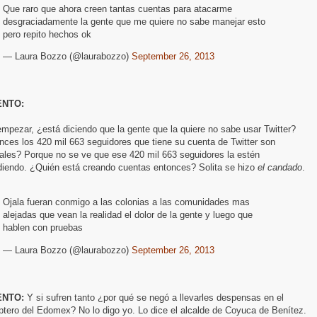
Que raro que ahora creen tantas cuentas para atacarme
desgraciadamente la gente que me quiere no sabe manejar esto
pero repito hechos ok
— Laura Bozzo (@laurabozzo)
September 26, 2013
NTO:
mpezar, ¿está diciendo que la gente que la quiere no sabe usar Twitter?
ces los 420 mil 663 seguidores que tiene su cuenta de Twitter son
ciales? Porque no se ve que ese 420 mil 663 seguidores la estén
diendo. ¿Quién está creando cuentas entonces? Solita se hizo
el candado
.
Ojala fueran conmigo a las colonias a las comunidades mas
alejadas que vean la realidad el dolor de la gente y luego que
hablen con pruebas
— Laura Bozzo (@laurabozzo)
September 26, 2013
NTO:
Y si sufren tanto ¿por qué se negó a llevarles despensas en el
ptero del Edomex? No lo digo yo. Lo dice el alcalde de Coyuca de Benítez.