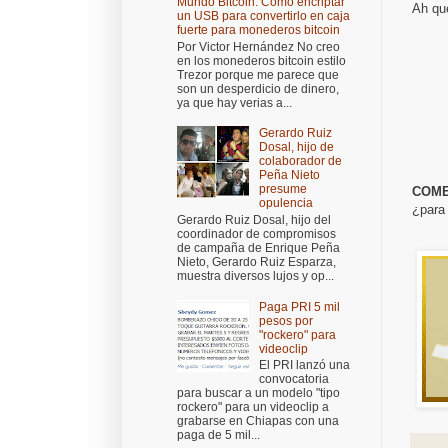
Mundo Bitcoin: Cómo encriptar
Ah qué
un USB para convertirlo en caja
fuerte para monederos bitcoin
Por Victor Hernández No creo
en los monederos bitcoin estilo
Trezor porque me parece que
son un desperdicio de dinero,
ya que hay verias a...
Gerardo Ruiz
Dosal, hijo de
colaborador de
Peña Nieto
presume
COME
opulencia
¿para 
Gerardo Ruiz Dosal, hijo del
coordinador de compromisos
de campaña de Enrique Peña
Nieto, Gerardo Ruiz Esparza,
muestra diversos lujos y op...
Paga PRI 5 mil
pesos por
"rockero" para
videoclip
El PRI lanzó una
convocatoria
para buscar a un modelo "tipo
rockero" para un videoclip a
grabarse en Chiapas con una
paga de 5 mil...