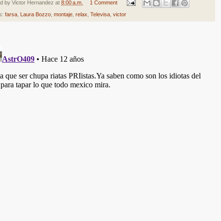
ed by
Victor Hernandez
at
8:00 a.m.
1 Comment
s:
farsa
,
Laura Bozzo
,
montaje
,
relax
,
Televisa
,
victor