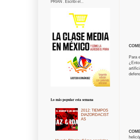
PRIAN . Escribí el...
COME
Para e
¿Enton
artifi
defen
Lo más popular esta semana
2012: TIEMPOS
DIAZORDACIST
AS
COME
helicó