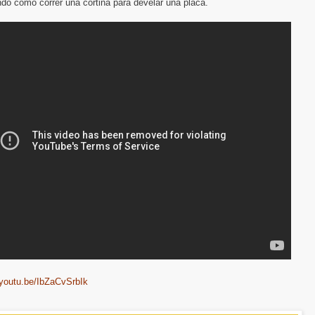
do como correr una cortina para develar una placa.
/youtu.be/IbZaCvSrbIk