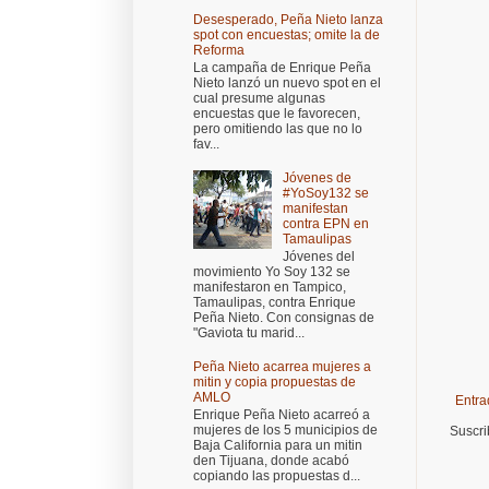
Desesperado, Peña Nieto lanza
spot con encuestas; omite la de
Reforma
La campaña de Enrique Peña
Nieto lanzó un nuevo spot en el
cual presume algunas
encuestas que le favorecen,
pero omitiendo las que no lo
fav...
Jóvenes de
#YoSoy132 se
manifestan
contra EPN en
Tamaulipas
Jóvenes del
movimiento Yo Soy 132 se
manifestaron en Tampico,
Tamaulipas, contra Enrique
Peña Nieto. Con consignas de
"Gaviota tu marid...
Peña Nieto acarrea mujeres a
mitin y copia propuestas de
AMLO
Entra
Enrique Peña Nieto acarreó a
mujeres de los 5 municipios de
Suscri
Baja California para un mitin
den Tijuana, donde acabó
copiando las propuestas d...