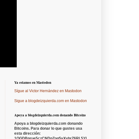
Ya estamos en Mastodon
Sígue al Victor Hernández en Mastodon
Sigue a blogdeizquierda.com en Mastodon
Apoya a blogdeizquierda.com donando Bitcoins
Apoya a blogdeizquierda.com donando
Bitcoins. Para donar lo que gustes usa
esta dirección:
1QGDBprue5czCNDpZoq5vXyhrZ6RL5YL