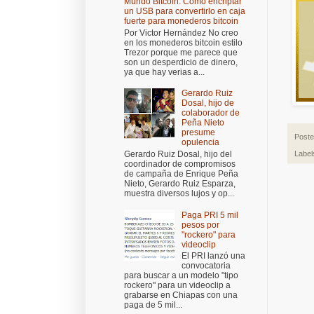
Mundo Bitcoin: Cómo encriptar
un USB para convertirlo en caja
fuerte para monederos bitcoin
Por Victor Hernández No creo
en los monederos bitcoin estilo
Trezor porque me parece que
son un desperdicio de dinero,
ya que hay verias a...
Gerardo Ruiz
Dosal, hijo de
colaborador de
Peña Nieto
presume
Post
opulencia
Gerardo Ruiz Dosal, hijo del
Label
coordinador de compromisos
de campaña de Enrique Peña
Nieto, Gerardo Ruiz Esparza,
muestra diversos lujos y op...
Paga PRI 5 mil
pesos por
"rockero" para
videoclip
El PRI lanzó una
convocatoria
para buscar a un modelo "tipo
rockero" para un videoclip a
grabarse en Chiapas con una
paga de 5 mil...