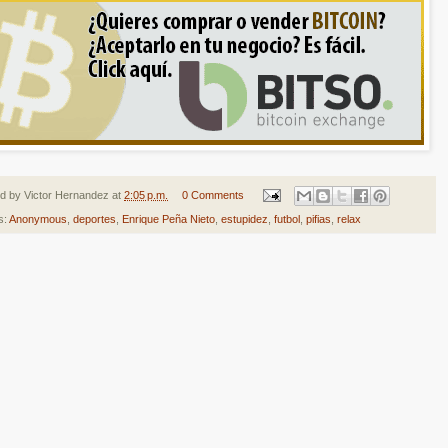
ed by
Victor Hernandez
at
2:05 p.m.
0 Comments
s:
Anonymous
,
deportes
,
Enrique Peña Nieto
,
estupidez
,
futbol
,
pifias
,
relax