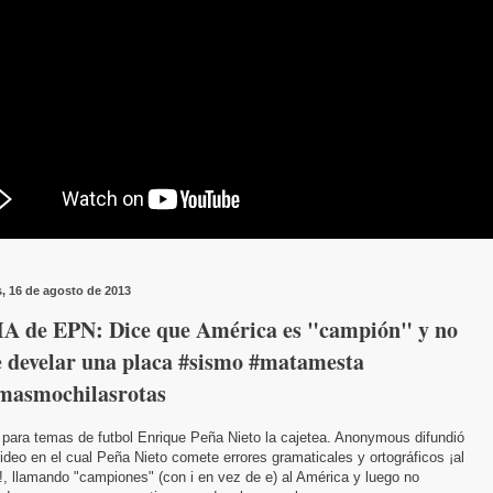
s, 16 de agosto de 2013
IA de EPN: Dice que América es "campión" y no
e develar una placa #sismo #matamesta
masmochilasrotas
 para temas de futbol Enrique Peña Nieto la cajetea. Anonymous difundió
ideo en el cual Peña Nieto comete errores gramaticales y ortográficos ¡al
!, llamando "campiones" (con i en vez de e) al América y luego no