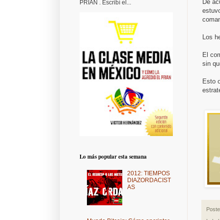
De ac
PRIAN . Escribí el...
estuvo
comand
Los he
El co
sin qu
Esto 
estrat
Lo más popular esta semana
2012: TIEMPOS
DIAZORDACIST
AS
Post