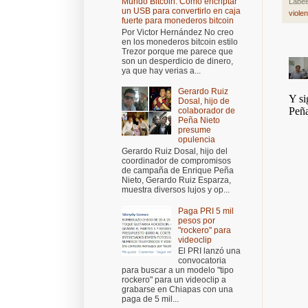
Mundo Bitcoin: Cómo encriptar
Label
un USB para convertirlo en caja
violen
fuerte para monederos bitcoin
Por Victor Hernández No creo
en los monederos bitcoin estilo
Trezor porque me parece que
son un desperdicio de dinero,
ya que hay verias a...
Gerardo Ruiz
Dosal, hijo de
colaborador de
Peña Nieto
presume
opulencia
Gerardo Ruiz Dosal, hijo del
coordinador de compromisos
de campaña de Enrique Peña
Nieto, Gerardo Ruiz Esparza,
muestra diversos lujos y op...
Paga PRI 5 mil
pesos por
"rockero" para
videoclip
El PRI lanzó una
convocatoria
para buscar a un modelo "tipo
rockero" para un videoclip a
grabarse en Chiapas con una
paga de 5 mil...