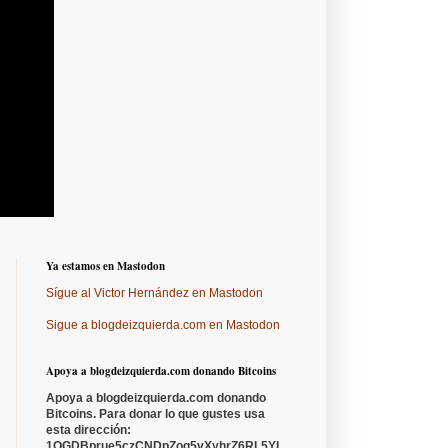
Ya estamos en Mastodon
Sígue al Victor Hernández en Mastodon
Sigue a blogdeizquierda.com en Mastodon
Apoya a blogdeizquierda.com donando Bitcoins
Apoya a blogdeizquierda.com donando
Bitcoins. Para donar lo que gustes usa
esta dirección:
1QGDBprue5czCNDpZoq5vXyhrZ6RL5YL