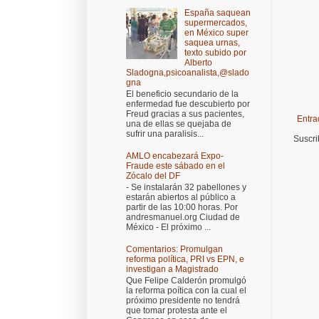
España saquean
supermercados,
en México super
saquea urnas,
texto subido por
Alberto
Sladogna,psicoanalista,@slado
gna
El beneficio secundario de la
enfermedad fue descubierto por
Freud gracias a sus pacientes,
Entra
una de ellas se quejaba de
sufrir una paralisis...
Suscri
AMLO encabezará Expo-
Fraude este sábado en el
Zócalo del DF
- Se instalarán 32 pabellones y
estarán abiertos al público a
partir de las 10:00 horas. Por
andresmanuel.org Ciudad de
México - El próximo ...
Comentarios: Promulgan
reforma política, PRI vs EPN, e
investigan a Magistrado
Que Felipe Calderón promulgó
la reforma poítica con la cual el
próximo presidente no tendrá
que tomar protesta ante el