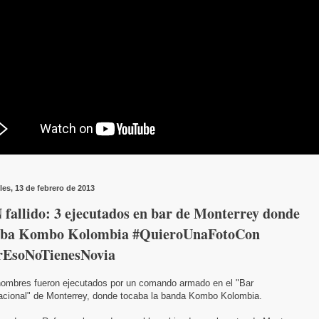
les, 13 de febrero de 2013
fallido: 3 ejecutados en bar de Monterrey donde
aba Kombo Kolombia #QuieroUnaFotoCon
rEsoNoTienesNovia
hombres fueron ejecutados por un comando armado en el "Bar
nacional" de Monterrey, donde tocaba la banda Kombo Kolombia.