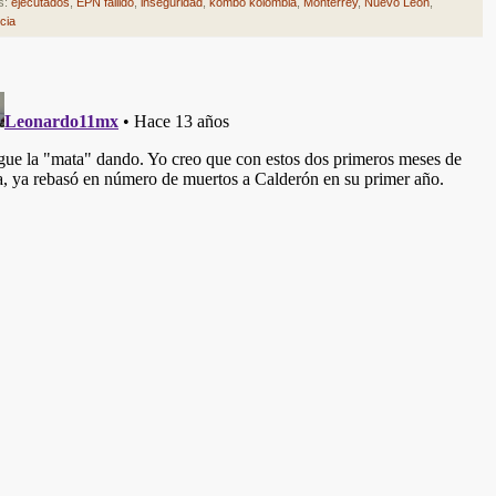
s:
ejecutados
,
EPN fallido
,
inseguridad
,
kombo kolombia
,
Monterrey
,
Nuevo León
,
cia