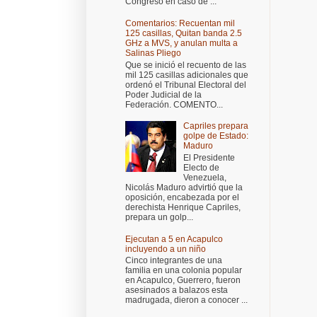
Congreso en caso de ...
Comentarios: Recuentan mil
125 casillas, Quitan banda 2.5
GHz a MVS, y anulan multa a
Salinas Pliego
Que se inició el recuento de las
mil 125 casillas adicionales que
ordenó el Tribunal Electoral del
Poder Judicial de la
Federación. COMENTO...
Capriles prepara
golpe de Estado:
Maduro
El Presidente
Electo de
Venezuela,
Nicolás Maduro advirtió que la
oposición, encabezada por el
derechista Henrique Capriles,
prepara un golp...
Ejecutan a 5 en Acapulco
incluyendo a un niño
Cinco integrantes de una
familia en una colonia popular
en Acapulco, Guerrero, fueron
asesinados a balazos esta
madrugada, dieron a conocer ...