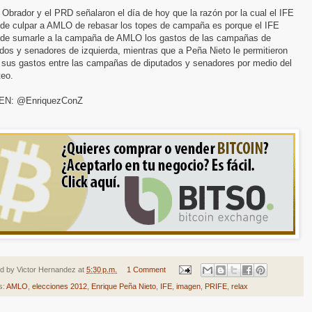
Obrador y el PRD señalaron el día de hoy que la razón por la cual el IFE
nde culpar a AMLO de rebasar los topes de campaña es porque el IFE
nde sumarle a la campaña de AMLO los gastos de las campañas de
dos y senadores de izquierda, mientras que a Peña Nieto le permitieron
r sus gastos entre las campañas de diputados y senadores por medio del
teo.
EN: @EnriquezConZ
ed by
Victor Hernandez
at
5:30 p.m.
1 Comment
s:
AMLO
,
elecciones 2012
,
Enrique Peña Nieto
,
IFE
,
imagen
,
PRIFE
,
relax