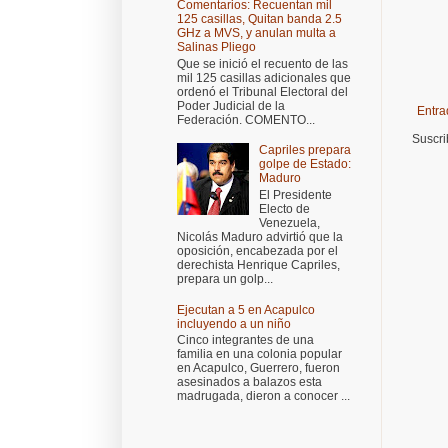
Comentarios: Recuentan mil
125 casillas, Quitan banda 2.5
GHz a MVS, y anulan multa a
Salinas Pliego
Que se inició el recuento de las
mil 125 casillas adicionales que
ordenó el Tribunal Electoral del
Poder Judicial de la
Entra
Federación. COMENTO...
Suscri
Capriles prepara
golpe de Estado:
Maduro
El Presidente
Electo de
Venezuela,
Nicolás Maduro advirtió que la
oposición, encabezada por el
derechista Henrique Capriles,
prepara un golp...
Ejecutan a 5 en Acapulco
incluyendo a un niño
Cinco integrantes de una
familia en una colonia popular
en Acapulco, Guerrero, fueron
asesinados a balazos esta
madrugada, dieron a conocer ...