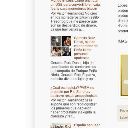
Mundo Bitcoin: Cómo encriptar
un USB para convertirlo en caja
López 
fuerte para monederos bitcoin
prete
Por Victor Hernández No creo
prete
en los monederos bitcoin estilo
diputa
Trezor porque me parece que
son un desperdicio de dinero,
dividi
ya que hay verias a...
prorra
Gerardo Ruiz
IMAG
Dosal, hijo de
colaborador de
Peña Nieto
presume
opulencia
Gerardo Ruiz Dosal, hijo del
coordinador de compromisos
de campaña de Enrique Peña
Nieto, Gerardo Ruiz Esparza,
muestra diversos lujos y op...
¿Cuál ecologista? PVEM no
protestó por Río Sonora y
destruye restos arqueológicos
Por Victor Hernández Si se
supone que son "ecologistas",
los primeros que debieron
Post
haber protestado y exigido la
clausura y reti...
Label
España saquean