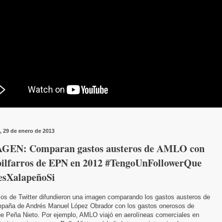
, 29 de enero de 2013
GEN: Comparan gastos austeros de AMLO con
pilfarros de EPN en 2012 #TengoUnFollowerQue
esXalapeñoSi
ios de Twitter difundieron una imagen comparando los gastos austeros de
mpaña de Andrés Manuel López Obrador con los gastos onerosos de
ue Peña Nieto. Por ejemplo, AMLO viajó en aerolíneas comerciales en