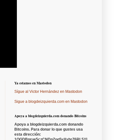
Ya estamos en Mastodon
Sígue al Victor Hernández en Mastodon
Sigue a blogdeizquierda.com en Mastodon
Apoya a blogdeizquierda.com donando Bitcoins
Apoya a blogdeizquierda.com donando
Bitcoins. Para donar lo que gustes usa
esta dirección:
1QGDBprue5czCNDpZoq5vXyhrZ6RL5YL