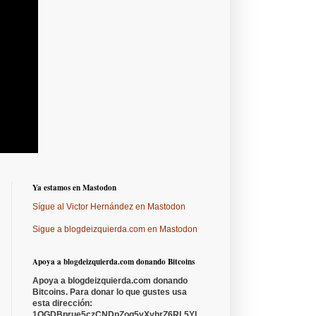
Ya estamos en Mastodon
Sígue al Victor Hernández en Mastodon
Sigue a blogdeizquierda.com en Mastodon
Apoya a blogdeizquierda.com donando Bitcoins
Apoya a blogdeizquierda.com donando
Bitcoins. Para donar lo que gustes usa
esta dirección:
1QGDBprue5czCNDpZoq5vXyhrZ6RL5YL