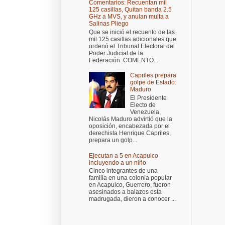
Comentarios: Recuentan mil
125 casillas, Quitan banda 2.5
GHz a MVS, y anulan multa a
Salinas Pliego
Que se inició el recuento de las
mil 125 casillas adicionales que
ordenó el Tribunal Electoral del
Poder Judicial de la
Federación. COMENTO...
Capriles prepara
golpe de Estado:
Maduro
El Presidente
Electo de
Venezuela,
Nicolás Maduro advirtió que la
oposición, encabezada por el
derechista Henrique Capriles,
prepara un golp...
Ejecutan a 5 en Acapulco
incluyendo a un niño
Cinco integrantes de una
familia en una colonia popular
en Acapulco, Guerrero, fueron
asesinados a balazos esta
madrugada, dieron a conocer ...