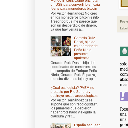
Mundo Bitcoin: Cómo encriptar
un USB para convertirlo en caja
fuerte para monederos bitcoin
Por Victor Hernández No creo
en los monederos bitcoin estilo
Trezor porque me parece que
Post
son un desperdicio de dinero,
Label
ya que hay verias a...
Gerardo Ruiz
Dosal, hijo de
colaborador de
Peña Nieto
presume
opulencia
Gerardo Ruiz Dosal, hijo del
coordinador de compromisos
de campaña de Enrique Peña
Nieto, Gerardo Ruiz Esparza,
muestra diversos lujos y op...
¿Cuál ecologista? PVEM no
protestó por Río Sonora y
destruye restos arqueológicos
Por Victor Hernández Si se
supone que son "ecologistas",
los primeros que debieron
haber protestado y exigido la
clausura y reti...
España saquean