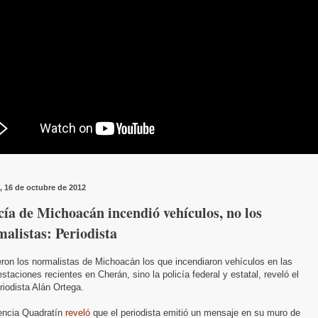
, 16 de octubre de 2012
cía de Michoacán incendió vehículos, no los
alistas: Periodista
ron los normalistas de Michoacán los que incendiaron vehículos en las
staciones recientes en Cherán, sino la policía federal y estatal, reveló el
riodista Alán Ortega.
encia Quadratín
reveló
que el periodista emitió un mensaje en su muro de