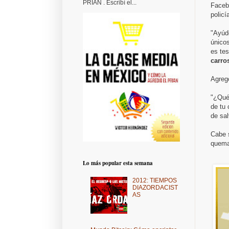
PRIAN . Escribí el...
Faceb
policí
"Ayúd
únicos
es te
carro
Agreg
"¿Qué 
de tu 
de sal
Cabe s
quema
Lo más popular esta semana
2012: TIEMPOS
DIAZORDACIST
AS