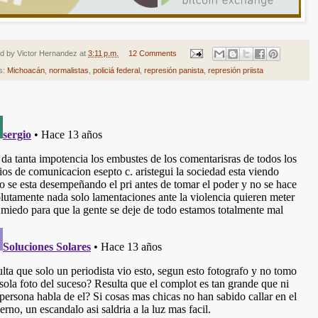
ed by
Victor Hernandez
at
3:11 p.m.
12 Comments
s:
Michoacán
,
normalistas
,
policiá federal
,
represión panista
,
represión priista