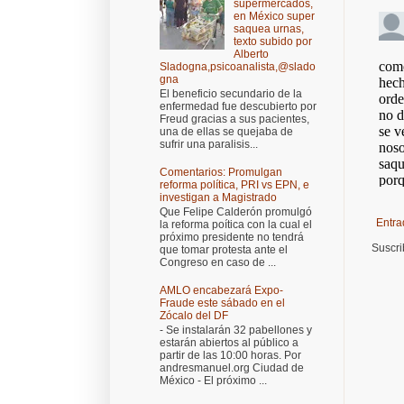
supermercados,
en México super
saquea urnas,
texto subido por
Alberto
Sladogna,psicoanalista,@slado
gna
El beneficio secundario de la
enfermedad fue descubierto por
Freud gracias a sus pacientes,
una de ellas se quejaba de
sufrir una paralisis...
Comentarios: Promulgan
reforma política, PRI vs EPN, e
investigan a Magistrado
Que Felipe Calderón promulgó
Entra
la reforma poítica con la cual el
próximo presidente no tendrá
Suscri
que tomar protesta ante el
Congreso en caso de ...
AMLO encabezará Expo-
Fraude este sábado en el
Zócalo del DF
- Se instalarán 32 pabellones y
estarán abiertos al público a
partir de las 10:00 horas. Por
andresmanuel.org Ciudad de
México - El próximo ...